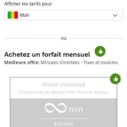
Afficher les tarifs pour
ou
Aucun mot de passe créé
Achetez un forfait mensuel
8 caractères minimum
Une lettre majuscule et une lettre minuscule
Meilleure offre:
Minutes illimitées - Fixes et mobiles
Un numéro
Un caractère spécial
World Unlimited
Comprend Les Appels Vers Plus De 50pays
min
Restez en contact pour obtenir nos meilleures offres.
$10/mois
En créant un compte sur ce site, j'accepte les présentes