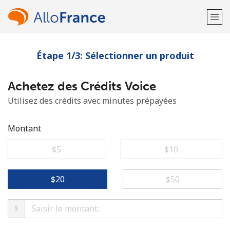
Étape 1/3: Sélectionner un produit
Bienvenue!
Achetez des Crédits Voice
Vous avez déjà un compte?
Connectez-vous →
Utilisez des crédits avec minutes prépayées
S'enregistrer avec
Montant
⁦$5⁩
⁦$10⁩
ou
⁦$20⁩
⁦$50⁩
$