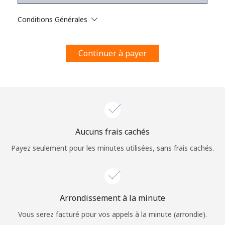
Conditions générales.
Conditions Générales
S'inscrire
Continuer à payer
Bonjour!
Identifiez-vous ou
INSCRIVEZ-VOUS →
Aucuns frais cachés
Payez seulement pour les minutes utilisées, sans frais cachés.
Arrondissement à la minute
Rappel du mot de passe →
Vous serez facturé pour vos appels à la minute (arrondie).