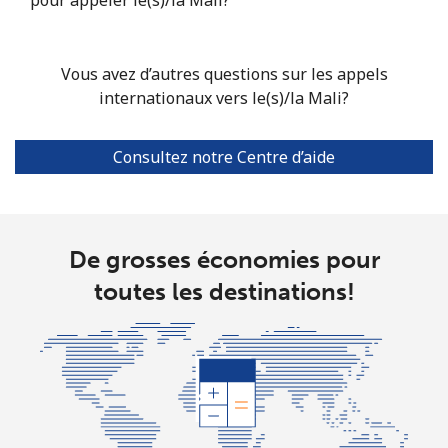
⁦$5⁩
Mariana Islands
Vous avez d’autres questions sur les appels
internationaux vers le(s)/la Mali?
All country
⁦10.5¢⁩
47 min pour
-
⁦$5⁩
Consultez notre Centre d’aide
Marshall Islands
Ligne fixe
⁦32.9¢⁩
15 min pour
-
De grosses économies pour
⁦$5⁩
toutes les destinations!
Mobile
⁦32.9¢⁩
15 min pour
-
⁦$5⁩
Martinique
Ligne fixe
⁦6.9¢⁩
72 min pour
-