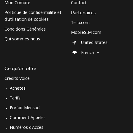
Mon Compte
Contact
Micronesia
Politique de confidentialité et
Partenaires
d'utilisation de cookies
Tello.com
All country
⁦70.9¢⁩
7 min pour
-
Conditions Générales
⁦$5⁩
MobileSIM.com
Qui sommes-nous
United States
Moldova
French
Ligne fixe
⁦38.9¢⁩
12 min pour
-
⁦$5⁩
Ce qu'on offre
Crédits Voice
Mobile
⁦39.9¢⁩
12 min pour
⁦32¢⁩
Achetez
⁦$5⁩
Tarifs
Monaco
Forfait Mensuel
Comment Appeler
Ligne fixe
⁦42.5¢⁩
11 min pour
-
⁦$5⁩
Numéros d'Accès