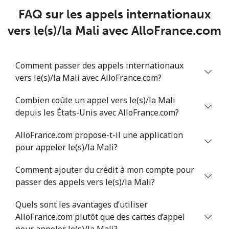
⁦$5⁩
FAQ sur les appels internationaux
Mobile
⁦108.9¢⁩
4 min pour
-
vers le(s)/la Mali avec AlloFrance.com
⁦$5⁩
Mali
Comment passer des appels internationaux
vers le(s)/la Mali avec AlloFrance.com?
Ligne fixe
⁦53.9¢⁩
9 min pour
-
Combien coûte un appel vers le(s)/la Mali
⁦$5⁩
depuis les États-Unis avec AlloFrance.com?
Mobile
⁦53.9¢⁩
9 min pour
⁦17¢⁩
AlloFrance.com propose-t-il une application
⁦$5⁩
pour appeler le(s)/la Mali?
Malta
Comment ajouter du crédit à mon compte pour
passer des appels vers le(s)/la Mali?
Ligne fixe
⁦39.5¢⁩
12 min pour
-
⁦$5⁩
Quels sont les avantages d’utiliser
AlloFrance.com plutôt que des cartes d’appel
Mobile
⁦58.5¢⁩
8 min pour
⁦8¢⁩
pour appeler le(s)/la Mali?