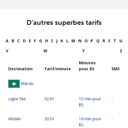
D'autres superbes tarifs
A
B
C
D
E
F
G
H
I
J
K
L
M
N
O
P
Q
R
S
T
U
V
W
Y
Z
Minutes
Destination
Tarif/minute
pour ⁦$5⁩
SMS
Macau
Ligne fixe
⁦32.9¢⁩
15 min pour
-
⁦$5⁩
Mobile
⁦33.5¢⁩
14 min pour
-
⁦$5⁩