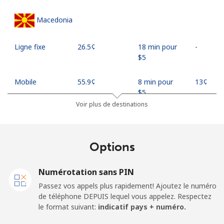
Macedonia
Ligne fixe
⁦26.5¢⁩
18 min pour
-
⁦$5⁩
Mobile
⁦55.9¢⁩
8 min pour
⁦13¢⁩
⁦$5⁩
Voir plus de destinations
Madagascar
Options
Ligne fixe
⁦81.9¢⁩
6 min pour
-
⁦$5⁩
Numérotation sans PIN
Mobile
⁦88.5¢⁩
5 min pour
-
Passez vos appels plus rapidement! Ajoutez le numéro
⁦$5⁩
de téléphone DEPUIS lequel vous appelez. Respectez
le format suivant:
indicatif pays + numéro.
Malawi