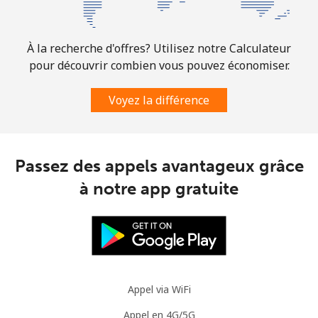
⁦$5⁩
Mobile
⁦30.9¢⁩
16 min pour
-
À la recherche d'offres? Utilisez notre Calculateur
⁦$5⁩
pour découvrir combien vous pouvez économiser.
Mauritania
Voyez la différence
Ligne fixe
⁦86.9¢⁩
5 min pour
-
⁦$5⁩
Passez des appels avantageux grâce
à notre app gratuite
Mobile
⁦89.5¢⁩
5 min pour
-
⁦$5⁩
Mauritius
Ligne fixe
⁦8.5¢⁩
58 min pour
-
Appel via WiFi
⁦$5⁩
Appel en 4G/5G