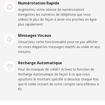
Numérotation Rapide
Ligne fixe
⁦57.9¢⁩
8 min pour
-
Augmentez votre vitesse de numérotation!
⁦$5⁩
Enregistrez les numéros de téléphone que vous
utilisez le plus de façon à avoir vos proches en ligne
plus rapidement.
Mobile
⁦57.9¢⁩
8 min pour
-
⁦$5⁩
Messages Vocaux
Désactivez cette fonctionnalité pour ne pas afficher
Malaysia
en cours d’appel les messages relatifs au solde et aux
minutes.
Ligne fixe
⁦1.5¢⁩
333 min pour
-
⁦$5⁩
Recharge Automatique
Peur de manquer de crédit? Activez la fonction de
Mobile
⁦1.5¢⁩
333 min pour
-
Recharge Automatique de façon à ce que nous
⁦$5⁩
ajoutions le montant spécifié ci-dessous chaque fois
que le solde restant de votre compte sera inférieur à
Maldives
⁦$5⁩.
Ligne fixe
⁦109.9¢⁩
4 min pour
-