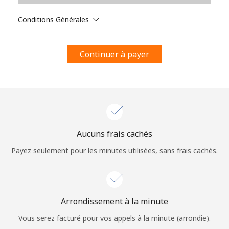
Conditions générales.
Conditions Générales
S'inscrire
Continuer à payer
Bonjour!
Identifiez-vous ou
INSCRIVEZ-VOUS →
Aucuns frais cachés
Payez seulement pour les minutes utilisées, sans frais cachés.
Arrondissement à la minute
Rappel du mot de passe →
Vous serez facturé pour vos appels à la minute (arrondie).