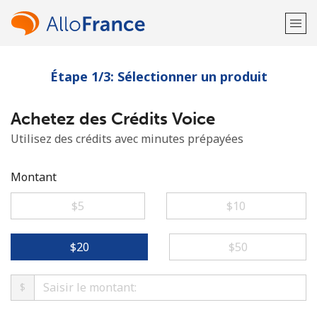
Étape 1/3: Sélectionner un produit
Bienvenue!
Achetez des Crédits Voice
Vous avez déjà un compte?
Connectez-vous →
Utilisez des crédits avec minutes prépayées
S'enregistrer avec
Montant
⁦$5⁩
⁦$10⁩
ou
⁦$20⁩
⁦$50⁩
$