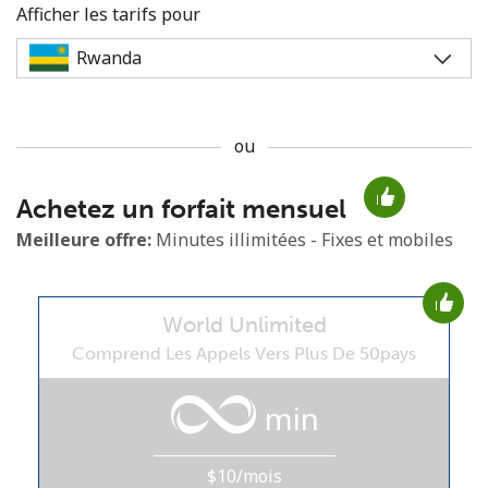
Afficher les tarifs pour
ou
Aucun mot de passe créé
Achetez un forfait mensuel
8 caractères minimum
Une lettre majuscule et une lettre minuscule
Meilleure offre:
Minutes illimitées - Fixes et mobiles
Un numéro
Un caractère spécial
World Unlimited
Comprend Les Appels Vers Plus De 50pays
min
Restez en contact pour obtenir nos meilleures offres.
$10/mois
En créant un compte sur ce site, j'accepte les présentes