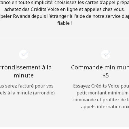
ance en toute simplicité: choisissez les cartes d'appel prép
achetez des Crédits Voice en ligne et appelez chez vous.
Bonjour!
ler Rwanda depuis l'étranger à l'aide de notre service d'ap
fiable !
Identifiez-vous ou
INSCRIVEZ-VOUS →
rrondissement à la
Commande minimu
minute
⁦$5⁩
us serez facturé pour vos
Essayez Crédits Voice pou
Rappel du mot de passe →
els à la minute (arrondie).
petit montant minimum
commande et profitez de 
appels internationaux
Login