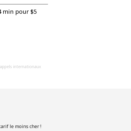
 min pour ⁦$5⁩
 appels internationaux
rif le moins cher !