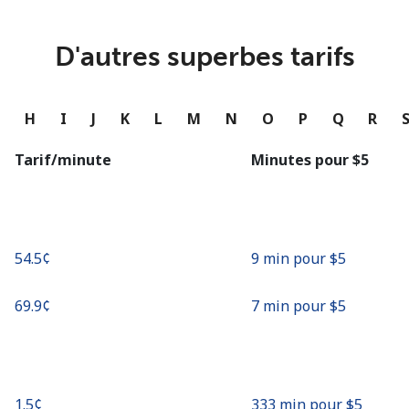
ou
Continue avec
D'autres superbes tarifs
G
H
I
J
K
L
M
N
O
P
Q
R
Tarif/minute
Minutes pour ⁦$5⁩
⁦54.5¢⁩
9 min pour ⁦$5⁩
⁦69.9¢⁩
7 min pour ⁦$5⁩
⁦1.5¢⁩
333 min pour ⁦$5⁩