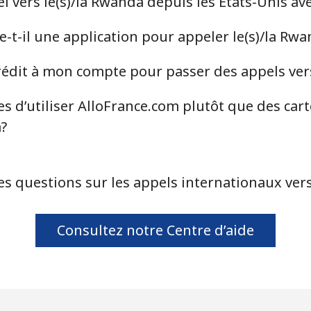
 vers le(s)/la Rwanda depuis les États-Unis av
-t-il une application pour appeler le(s)/la Rw
édit à mon compte pour passer des appels vers
s d’utiliser AlloFrance.com plutôt que des car
a?
es questions sur les appels internationaux vers
Consultez notre Centre d’aide