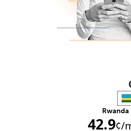
Rwanda
42.9
¢
/