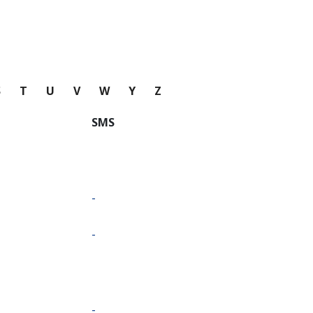
S
T
U
V
W
Y
Z
SMS
-
-
-