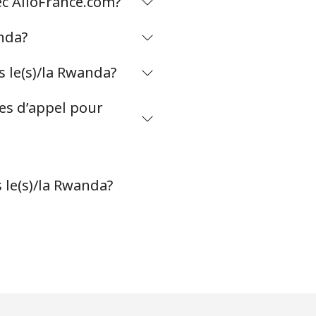
ec AlloFrance.com?
anda?
 le(s)/la Rwanda?
tes d’appel pour
 le(s)/la Rwanda?