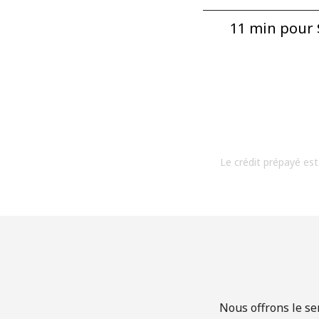
11 min pour ⁦
Le crédit prépayé est
Nous offrons le se