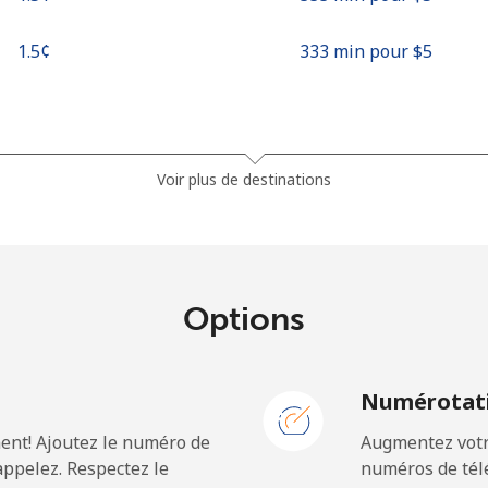
⁦1.5¢⁩
333 min pour ⁦$5⁩
⁦18.9¢⁩
26 min pour ⁦$5⁩
Voir plus de destinations
⁦33.9¢⁩
14 min pour ⁦$5⁩
Options
⁦42.9¢⁩
11 min pour ⁦$5⁩
N
Numérotati
⁦33.9¢⁩
14 min pour ⁦$5⁩
ent! Ajoutez le numéro de
Augmentez votre
ppelez. Respectez le
numéros de télé