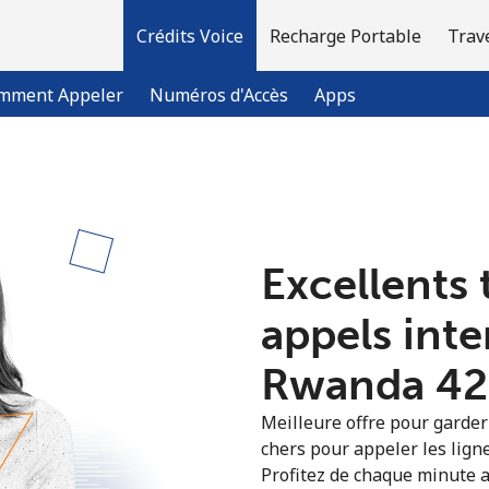
Crédits Voice
Recharge Portable
Trav
mment Appeler
Numéros d'Accès
Apps
Bienvenue!
Excellents 
Vous avez déjà un compte?
Connectez-vous →
appels int
S'enregistrer avec
Rwanda ⁦42
Meilleure offre pour garder l
chers pour appeler les lign
Profitez de chaque minute a