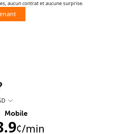
s, aucun contrat et aucune surprise.
tenant
?
SD
Mobile
3.9
¢
/min