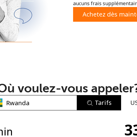
aucuns frais supplémentaire
ou
Achetez dès main
Où voulez-vous appeler
Tarifs
U
Aucun mot de passe créé
3
8 caractères minimum
min
Une lettre majuscule et une lettre minuscule