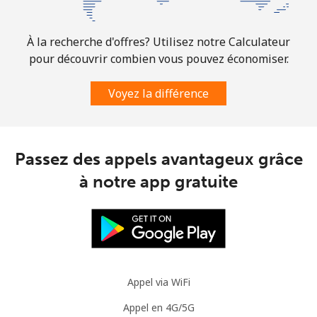
⁦$5⁩
À la recherche d'offres? Utilisez notre Calculateur
Mobile
⁦2.8¢⁩
178 min pour
-
⁦$5⁩
pour découvrir combien vous pouvez économiser.
Voyez la différence
Austria
Ligne fixe
⁦2.2¢⁩
227 min pour
-
⁦$5⁩
Passez des appels avantageux grâce
à notre app gratuite
Mobile
⁦3.5¢⁩
142 min pour
⁦7¢⁩
⁦$5⁩
Azerbaijan
Ligne fixe
⁦33.5¢⁩
14 min pour ⁦$5⁩
-
Appel via WiFi
Mobile
⁦40.9¢⁩
12 min pour ⁦$5⁩
⁦35¢⁩
Appel en 4G/5G