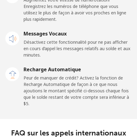
Enregistrez les numéros de téléphone que vous
Mobile
⁦21.5¢⁩
23 min pour ⁦$5⁩
-
utilisez le plus de façon à avoir vos proches en ligne
plus rapidement.
Andorra
Messages Vocaux
Ligne fixe
⁦9.9¢⁩
50 min pour ⁦$5⁩
-
Désactivez cette fonctionnalité pour ne pas afficher
en cours d’appel les messages relatifs au solde et aux
Mobile
⁦29.9¢⁩
16 min pour ⁦$5⁩
⁦11¢⁩
minutes.
Recharge Automatique
Angola
Peur de manquer de crédit? Activez la fonction de
Recharge Automatique de façon à ce que nous
Ligne fixe
⁦39.9¢⁩
12 min pour ⁦$5⁩
-
ajoutions le montant spécifié ci-dessous chaque fois
que le solde restant de votre compte sera inférieur à
Mobile
⁦56.5¢⁩
8 min pour ⁦$5⁩
⁦32¢⁩
⁦$5⁩.
Anguilla
FAQ sur les appels internationaux
Ligne fixe
⁦33.5¢⁩
14 min pour ⁦$5⁩
-