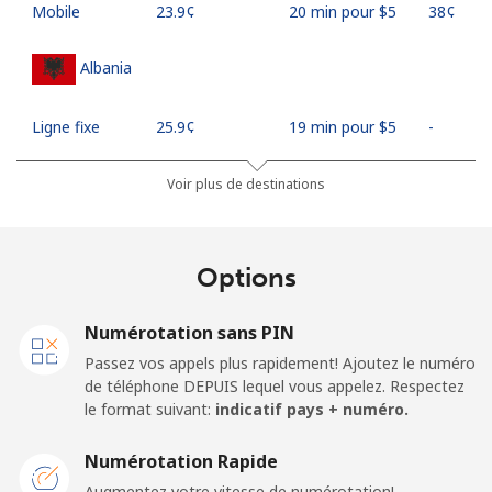
Mobile
⁦23.9¢⁩
20 min pour ⁦$5⁩
⁦38¢⁩
Albania
Ligne fixe
⁦25.9¢⁩
19 min pour ⁦$5⁩
-
Mobile
⁦48.5¢⁩
10 min pour ⁦$5⁩
⁦11¢⁩
Voir plus de destinations
Algeria
Options
Ligne fixe
⁦10.5¢⁩
47 min pour ⁦$5⁩
-
Numérotation sans PIN
Mobile
⁦98.9¢⁩
5 min pour ⁦$5⁩
-
Passez vos appels plus rapidement! Ajoutez le numéro
de téléphone DEPUIS lequel vous appelez. Respectez
American Samoa
le format suivant:
indicatif pays + numéro.
Numérotation Rapide
Ligne fixe
⁦19.5¢⁩
25 min pour ⁦$5⁩
-
Augmentez votre vitesse de numérotation!