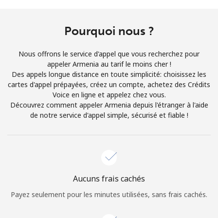
Conditions générales.
Pourquoi nous ?
S'inscrire
Nous offrons le service d'appel que vous recherchez pour
appeler Armenia au tarif le moins cher !
Des appels longue distance en toute simplicité: choisissez les
cartes d'appel prépayées, créez un compte, achetez des Crédits
Bonjour!
Voice en ligne et appelez chez vous.
Découvrez comment appeler Armenia depuis l'étranger à l'aide
de notre service d'appel simple, sécurisé et fiable !
Identifiez-vous ou
INSCRIVEZ-VOUS →
Aucuns frais cachés
Rappel du mot de passe →
Payez seulement pour les minutes utilisées, sans frais cachés.