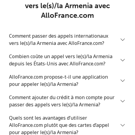
vers le(s)/la Armenia avec
Mobile
⁦34.9¢⁩
14 min pour ⁦$5⁩
⁦5¢⁩
AlloFrance.com
Antigua And Barbuda
Comment passer des appels internationaux
vers le(s)/la Armenia avec AlloFrance.com?
Ligne fixe
⁦33.9¢⁩
14 min pour ⁦$5⁩
-
Combien coûte un appel vers le(s)/la Armenia
Mobile
⁦33.9¢⁩
14 min pour ⁦$5⁩
⁦11¢⁩
depuis les États-Unis avec AlloFrance.com?
Argentina
AlloFrance.com propose-t-il une application
pour appeler le(s)/la Armenia?
Ligne fixe
⁦1.7¢⁩
294 min pour
-
⁦$5⁩
Comment ajouter du crédit à mon compte pour
passer des appels vers le(s)/la Armenia?
Mobile
⁦20.5¢⁩
24 min pour ⁦$5⁩
⁦14¢⁩
Quels sont les avantages d’utiliser
AlloFrance.com plutôt que des cartes d’appel
Armenia
pour appeler le(s)/la Armenia?