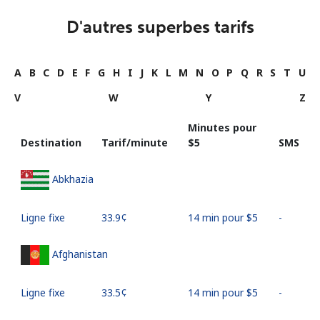
D'autres superbes tarifs
A
B
C
D
E
F
G
H
I
J
K
L
M
N
O
P
Q
R
S
T
U
V
W
Y
Z
Minutes pour
Destination
Tarif/minute
⁦$5⁩
SMS
Abkhazia
Ligne fixe
⁦33.9¢⁩
14 min pour ⁦$5⁩
-
Afghanistan
Ligne fixe
⁦33.5¢⁩
14 min pour ⁦$5⁩
-