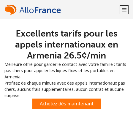
Excellents tarifs pour les
Bienvenue!
appels internationaux en
Vous avez déjà un compte?
Connectez-vous →
Armenia ⁦26.5¢⁩/min
Meilleure offre pour garder le contact avec votre famille : tarifs
S'enregistrer avec
pas chers pour appeler les lignes fixes et les portables en
Armenia
Profitez de chaque minute avec des appels internationaux pas
chers, aucuns frais supplémentaires, aucun contrat et aucune
surprise.
ou
Achetez dès maintenant