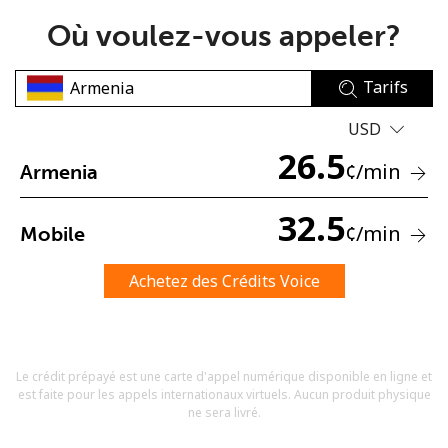
Où voulez-vous appeler?
Tarifs
USD
26.5
Aucun mot de passe créé
¢
/min
Armenia
8 caractères minimum
Une lettre majuscule et une lettre minuscule
32.5
¢
/min
Mobile
Un numéro
Un caractère spécial
Achetez des Crédits Voice
Le crédit prépayé est une carte d'appel numérique disponible en ligne et
est faite pour les appels internationaux virtuels. Aucun produit physique
Restez en contact pour obtenir nos meilleures offres.
ne sera livré.
En créant un compte sur ce site, j'accepte les présentes