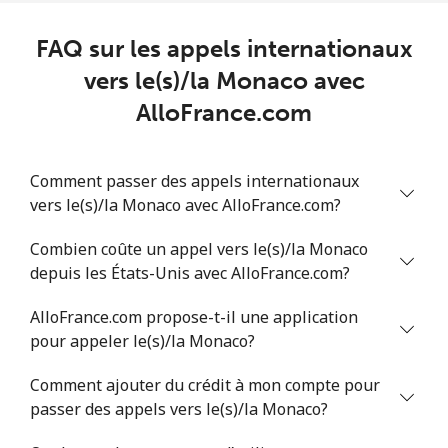
Ligne fixe
⁦109.9¢⁩
4 min pour
-
⁦$5⁩
FAQ sur les appels internationaux
Mobile
⁦108.9¢⁩
4 min pour
-
vers le(s)/la Monaco avec
⁦$5⁩
AlloFrance.com
Mali
Comment passer des appels internationaux
Ligne fixe
⁦53.9¢⁩
9 min pour
-
vers le(s)/la Monaco avec AlloFrance.com?
⁦$5⁩
Combien coûte un appel vers le(s)/la Monaco
Mobile
⁦53.9¢⁩
9 min pour
⁦17¢⁩
depuis les États-Unis avec AlloFrance.com?
⁦$5⁩
AlloFrance.com propose-t-il une application
pour appeler le(s)/la Monaco?
Malta
Comment ajouter du crédit à mon compte pour
Ligne fixe
⁦39.5¢⁩
12 min pour
-
passer des appels vers le(s)/la Monaco?
⁦$5⁩