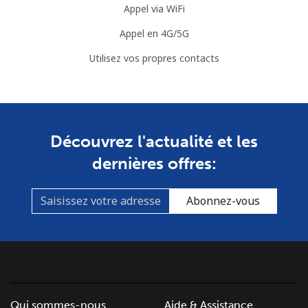
Appel via WiFi
Mobile
⁦7.5¢⁩
66 min pour
⁦32¢⁩
Appel en 4G/5G
⁦$5⁩
Utilisez vos propres contacts
Mayotte Island
Ligne fixe
⁦37.5¢⁩
13 min pour
-
⁦$5⁩
Découvrez l'actualité et les
Mobile
⁦61.9¢⁩
8 min pour
-
dernières offres:
⁦$5⁩
Abonnez-vous
Mexico
Ligne fixe
⁦1.5¢⁩
333 min pour
-
⁦$5⁩
Mobile
⁦1.5¢⁩
333 min pour
⁦7¢⁩
Qui sommes-nous
Aide & Assistance
⁦$5⁩