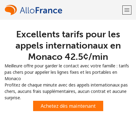
Excellents tarifs pour les
Bienvenue!
appels internationaux en
Vous avez déjà un compte?
Connectez-vous →
Monaco ⁦42.5¢⁩/min
Meilleure offre pour garder le contact avec votre famille : tarifs
S'enregistrer avec
pas chers pour appeler les lignes fixes et les portables en
Monaco
Profitez de chaque minute avec des appels internationaux pas
chers, aucuns frais supplémentaires, aucun contrat et aucune
surprise.
ou
Achetez dès maintenant