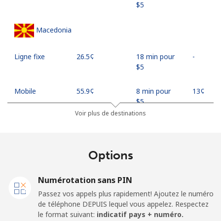
⁦$5⁩
Macedonia
Ligne fixe
⁦26.5¢⁩
18 min pour
-
⁦$5⁩
Mobile
⁦55.9¢⁩
8 min pour
⁦13¢⁩
⁦$5⁩
Voir plus de destinations
Madagascar
Options
Ligne fixe
⁦81.9¢⁩
6 min pour
-
⁦$5⁩
Numérotation sans PIN
Mobile
⁦88.5¢⁩
5 min pour
-
Passez vos appels plus rapidement! Ajoutez le numéro
⁦$5⁩
de téléphone DEPUIS lequel vous appelez. Respectez
le format suivant:
indicatif pays + numéro.