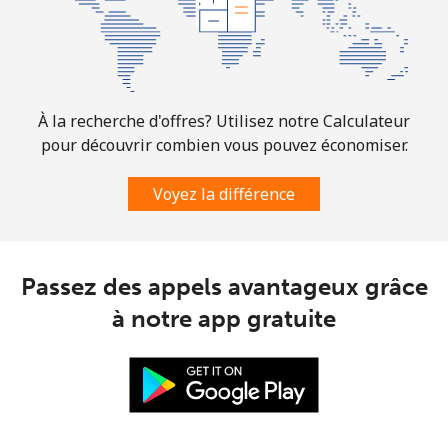
Ligne fixe
⁦6.9¢⁩
72 min pour
-
⁦$5⁩
Mobile
⁦30.9¢⁩
16 min pour
-
⁦$5⁩
À la recherche d'offres? Utilisez notre Calculateur
pour découvrir combien vous pouvez économiser.
Mauritania
Voyez la différence
Ligne fixe
⁦86.9¢⁩
5 min pour
-
⁦$5⁩
Passez des appels avantageux grâce
Mobile
⁦89.5¢⁩
5 min pour
-
⁦$5⁩
à notre app gratuite
Mauritius
Ligne fixe
⁦8.5¢⁩
58 min pour
-
⁦$5⁩