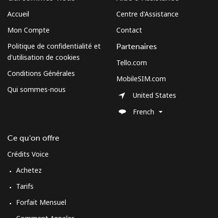
Accueil
Centre d'Assistance
Micronesia
Mon Compte
Contact
Politique de confidentialité et
Partenaires
All country
⁦70.9¢⁩
7 min pour
-
d'utilisation de cookies
⁦$5⁩
Tello.com
Conditions Générales
MobileSIM.com
Moldova
Qui sommes-nous
United States
Ligne fixe
⁦38.9¢⁩
12 min pour
-
French
⁦$5⁩
Ce qu'on offre
Mobile
⁦39.9¢⁩
12 min pour
⁦32¢⁩
Crédits Voice
⁦$5⁩
Achetez
Monaco
Tarifs
Forfait Mensuel
Ligne fixe
⁦42.5¢⁩
11 min pour
-
⁦$5⁩