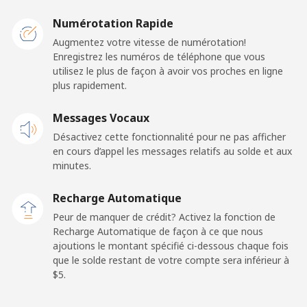
Malawi
Numérotation Rapide
Ligne fixe
⁦57.9¢⁩
8 min pour
-
Augmentez votre vitesse de numérotation!
⁦$5⁩
Enregistrez les numéros de téléphone que vous
utilisez le plus de façon à avoir vos proches en ligne
plus rapidement.
Mobile
⁦57.9¢⁩
8 min pour
-
⁦$5⁩
Messages Vocaux
Désactivez cette fonctionnalité pour ne pas afficher
Malaysia
en cours d’appel les messages relatifs au solde et aux
minutes.
Ligne fixe
⁦1.5¢⁩
333 min pour
-
⁦$5⁩
Recharge Automatique
Peur de manquer de crédit? Activez la fonction de
Mobile
⁦1.5¢⁩
333 min pour
-
Recharge Automatique de façon à ce que nous
⁦$5⁩
ajoutions le montant spécifié ci-dessous chaque fois
que le solde restant de votre compte sera inférieur à
Maldives
⁦$5⁩.