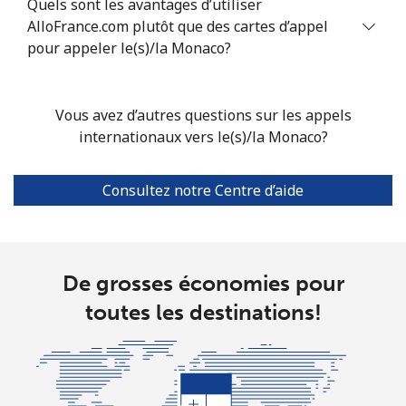
Quels sont les avantages d’utiliser
Mobile
⁦58.5¢⁩
8 min pour
⁦8¢⁩
AlloFrance.com plutôt que des cartes d’appel
⁦$5⁩
pour appeler le(s)/la Monaco?
Mariana Islands
Vous avez d’autres questions sur les appels
All country
⁦10.5¢⁩
47 min pour
-
internationaux vers le(s)/la Monaco?
⁦$5⁩
Consultez notre Centre d’aide
Marshall Islands
Ligne fixe
⁦32.9¢⁩
15 min pour
-
⁦$5⁩
De grosses économies pour
Mobile
⁦32.9¢⁩
15 min pour
-
toutes les destinations!
⁦$5⁩
Martinique