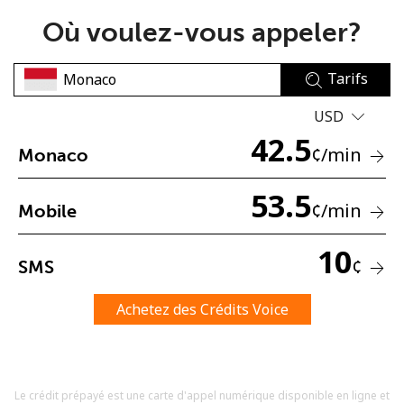
Où voulez-vous appeler?
Tarifs
USD
42.5
Aucun mot de passe créé
¢
/min
Monaco
8 caractères minimum
Une lettre majuscule et une lettre minuscule
53.5
¢
/min
Mobile
Un numéro
Un caractère spécial
10
¢
SMS
Achetez des Crédits Voice
Restez en contact pour obtenir nos meilleures offres.
Le crédit prépayé est une carte d'appel numérique disponible en ligne et
En créant un compte sur ce site, j'accepte les présentes