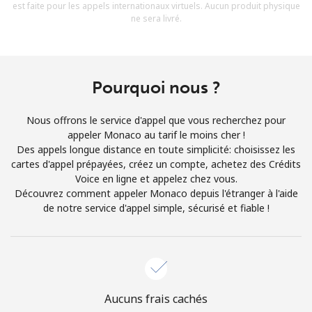
est faite pour les appels internationaux virtuels. Aucun produit physique
Conditions générales.
ne sera livré.
S'inscrire
Pourquoi nous ?
Nous offrons le service d'appel que vous recherchez pour
Bonjour!
appeler Monaco au tarif le moins cher !
Des appels longue distance en toute simplicité: choisissez les
cartes d'appel prépayées, créez un compte, achetez des Crédits
Identifiez-vous ou
INSCRIVEZ-VOUS →
Voice en ligne et appelez chez vous.
Découvrez comment appeler Monaco depuis l'étranger à l'aide
de notre service d'appel simple, sécurisé et fiable !
Rappel du mot de passe →
Aucuns frais cachés