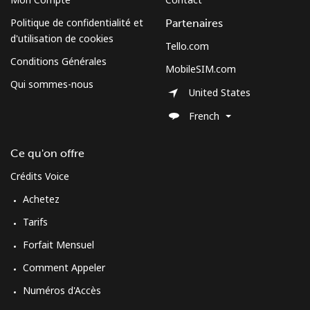
Politique de confidentialité et
Partenaires
All country
⁦70.9¢⁩
7 min pour
-
d'utilisation de cookies
⁦$5⁩
Tello.com
Conditions Générales
MobileSIM.com
Moldova
Qui sommes-nous
United States
Ligne fixe
⁦38.9¢⁩
12 min pour
-
French
⁦$5⁩
Ce qu'on offre
Mobile
⁦39.9¢⁩
12 min pour
⁦32¢⁩
Crédits Voice
⁦$5⁩
Achetez
Monaco
Tarifs
Forfait Mensuel
Ligne fixe
⁦42.5¢⁩
11 min pour
-
⁦$5⁩
Comment Appeler
Numéros d'Accès
Mobile
⁦53.5¢⁩
9 min pour
⁦10¢⁩