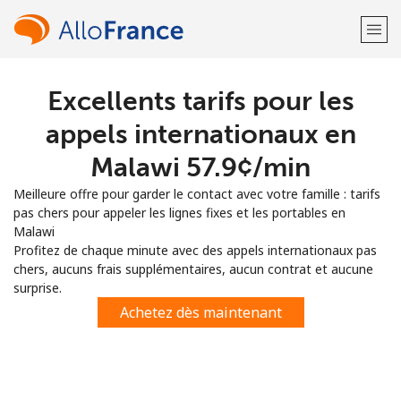
Excellents tarifs pour les
Bienvenue!
appels internationaux en
Vous avez déjà un compte?
Connectez-vous →
Malawi ⁦57.9¢⁩/min
Meilleure offre pour garder le contact avec votre famille : tarifs
S'enregistrer avec
pas chers pour appeler les lignes fixes et les portables en
Malawi
Profitez de chaque minute avec des appels internationaux pas
chers, aucuns frais supplémentaires, aucun contrat et aucune
surprise.
ou
Achetez dès maintenant