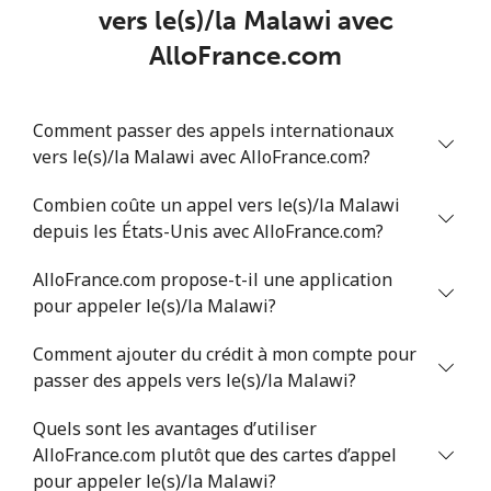
Mobile
⁦108.9¢⁩
4 min pour
-
vers le(s)/la Malawi avec
⁦$5⁩
AlloFrance.com
Mali
Comment passer des appels internationaux
Ligne fixe
⁦53.9¢⁩
9 min pour
-
vers le(s)/la Malawi avec AlloFrance.com?
⁦$5⁩
Combien coûte un appel vers le(s)/la Malawi
Mobile
⁦53.9¢⁩
9 min pour
⁦17¢⁩
depuis les États-Unis avec AlloFrance.com?
⁦$5⁩
AlloFrance.com propose-t-il une application
pour appeler le(s)/la Malawi?
Malta
Comment ajouter du crédit à mon compte pour
Ligne fixe
⁦39.5¢⁩
12 min pour
-
passer des appels vers le(s)/la Malawi?
⁦$5⁩
Quels sont les avantages d’utiliser
Mobile
⁦58.5¢⁩
8 min pour
⁦8¢⁩
AlloFrance.com plutôt que des cartes d’appel
⁦$5⁩
pour appeler le(s)/la Malawi?