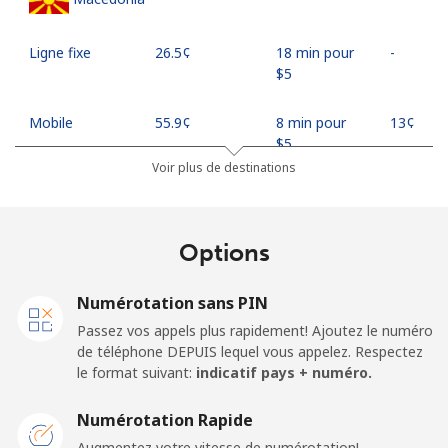
Ligne fixe
⁦26.5¢⁩
18 min pour
-
⁦$5⁩
Mobile
⁦55.9¢⁩
8 min pour
⁦13¢⁩
⁦$5⁩
Voir plus de destinations
Madagascar
Options
Ligne fixe
⁦81.9¢⁩
6 min pour
-
⁦$5⁩
Numérotation sans PIN
Mobile
⁦88.5¢⁩
5 min pour
-
Passez vos appels plus rapidement! Ajoutez le numéro
⁦$5⁩
de téléphone DEPUIS lequel vous appelez. Respectez
le format suivant:
indicatif pays + numéro.
Malawi
Numérotation Rapide
Ligne fixe
⁦57.9¢⁩
8 min pour
-
Augmentez votre vitesse de numérotation!