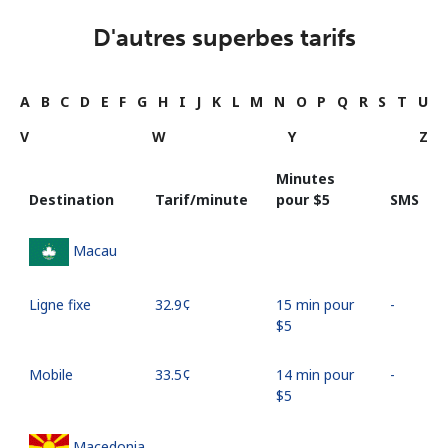
D'autres superbes tarifs
A
B
C
D
E
F
G
H
I
J
K
L
M
N
O
P
Q
R
S
T
U
V
W
Y
Z
Minutes
Destination
Tarif/minute
pour ⁦$5⁩
SMS
Macau
Ligne fixe
⁦32.9¢⁩
15 min pour
-
⁦$5⁩
Mobile
⁦33.5¢⁩
14 min pour
-
⁦$5⁩
Macedonia