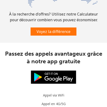
Mobile
⁦30.9¢⁩
16 min pour
-
⁦$5⁩
À la recherche d'offres? Utilisez notre Calculateur
pour découvrir combien vous pouvez économiser.
Mauritania
Voyez la différence
Ligne fixe
⁦86.9¢⁩
5 min pour
-
⁦$5⁩
Passez des appels avantageux grâce
Mobile
⁦89.5¢⁩
5 min pour
-
⁦$5⁩
à notre app gratuite
Mauritius
Ligne fixe
⁦8.5¢⁩
58 min pour
-
⁦$5⁩
Appel via WiFi
Mobile
⁦7.5¢⁩
66 min pour
⁦32¢⁩
Appel en 4G/5G
⁦$5⁩