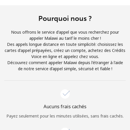
Conditions générales.
Pourquoi nous ?
S'inscrire
Nous offrons le service d'appel que vous recherchez pour
appeler Malawi au tarif le moins cher !
Des appels longue distance en toute simplicité: choisissez les
cartes d'appel prépayées, créez un compte, achetez des Crédits
Bonjour!
Voice en ligne et appelez chez vous.
Découvrez comment appeler Malawi depuis l'étranger à l'aide
de notre service d'appel simple, sécurisé et fiable !
Identifiez-vous ou
INSCRIVEZ-VOUS →
Aucuns frais cachés
Rappel du mot de passe →
Payez seulement pour les minutes utilisées, sans frais cachés.