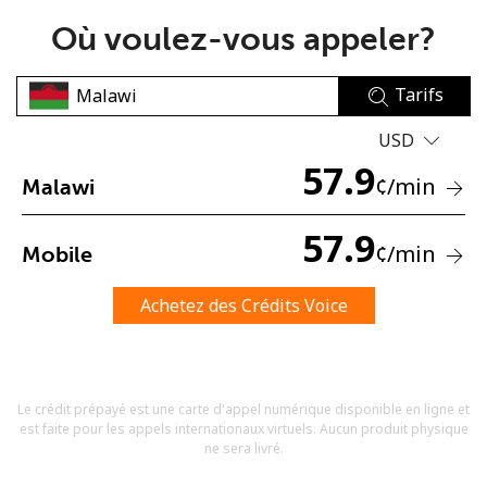
Où voulez-vous appeler?
Tarifs
USD
57.9
Aucun mot de passe créé
¢
/min
Malawi
8 caractères minimum
Une lettre majuscule et une lettre minuscule
57.9
¢
/min
Mobile
Un numéro
Un caractère spécial
Achetez des Crédits Voice
Le crédit prépayé est une carte d'appel numérique disponible en ligne et
est faite pour les appels internationaux virtuels. Aucun produit physique
Restez en contact pour obtenir nos meilleures offres.
ne sera livré.
En créant un compte sur ce site, j'accepte les présentes