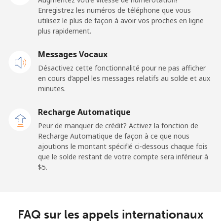
⁦$5⁩
Enregistrez les numéros de téléphone que vous
utilisez le plus de façon à avoir vos proches en ligne
plus rapidement.
Mobile
⁦57.9¢⁩
8 min pour
-
⁦$5⁩
Messages Vocaux
Désactivez cette fonctionnalité pour ne pas afficher
Malaysia
en cours d’appel les messages relatifs au solde et aux
minutes.
Ligne fixe
⁦1.5¢⁩
333 min pour
-
⁦$5⁩
Recharge Automatique
Peur de manquer de crédit? Activez la fonction de
Mobile
⁦1.5¢⁩
333 min pour
-
Recharge Automatique de façon à ce que nous
⁦$5⁩
ajoutions le montant spécifié ci-dessous chaque fois
que le solde restant de votre compte sera inférieur à
Maldives
⁦$5⁩.
Ligne fixe
⁦109.9¢⁩
4 min pour
-
⁦$5⁩
FAQ sur les appels internationaux