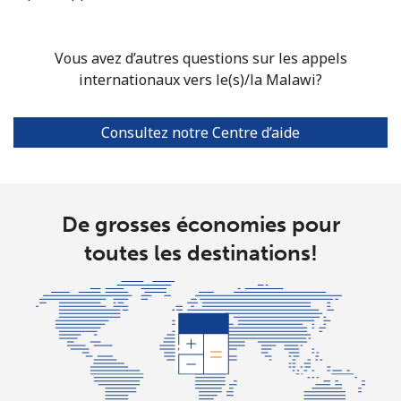
Mariana Islands
Vous avez d’autres questions sur les appels
All country
⁦10.5¢⁩
47 min pour
-
internationaux vers le(s)/la Malawi?
⁦$5⁩
Consultez notre Centre d’aide
Marshall Islands
Ligne fixe
⁦32.9¢⁩
15 min pour
-
⁦$5⁩
De grosses économies pour
Mobile
⁦32.9¢⁩
15 min pour
-
toutes les destinations!
⁦$5⁩
Martinique
Ligne fixe
⁦6.9¢⁩
72 min pour
-
⁦$5⁩