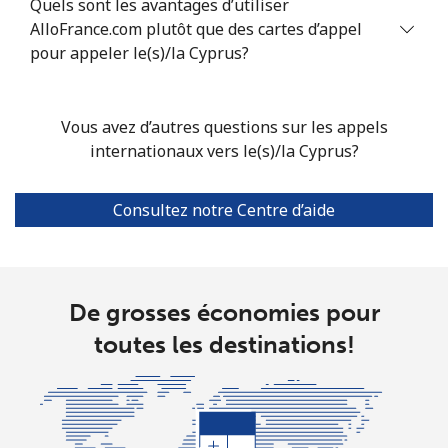
Quels sont les avantages d’utiliser
AlloFrance.com plutôt que des cartes d’appel
Ligne fixe
⁦4.9¢⁩
102 min pour
-
pour appeler le(s)/la Cyprus?
⁦$5⁩
Mobile
⁦4.9¢⁩
102 min pour
-
Vous avez d’autres questions sur les appels
⁦$5⁩
internationaux vers le(s)/la Cyprus?
Christmas Island
Consultez notre Centre d’aide
All country
⁦3¢⁩
166 min pour
-
⁦$5⁩
De grosses économies pour
Cocos Islands
toutes les destinations!
All country
⁦3¢⁩
166 min pour
-
⁦$5⁩
Colombia