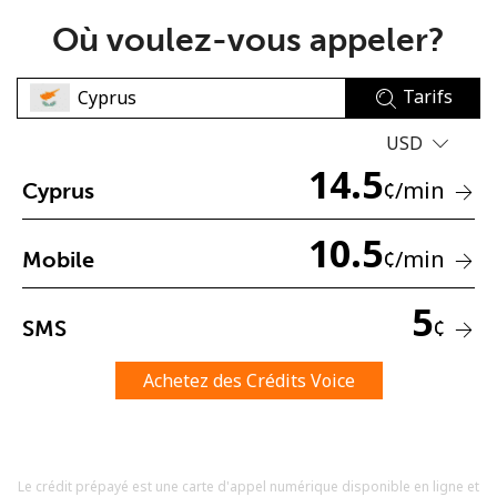
Où voulez-vous appeler?
Tarifs
USD
14.5
Aucun mot de passe créé
¢
/min
Cyprus
8 caractères minimum
Une lettre majuscule et une lettre minuscule
10.5
¢
/min
Mobile
Un numéro
Un caractère spécial
5
¢
SMS
Achetez des Crédits Voice
Restez en contact pour obtenir nos meilleures offres.
Le crédit prépayé est une carte d'appel numérique disponible en ligne et
En créant un compte sur ce site, j'accepte les présentes