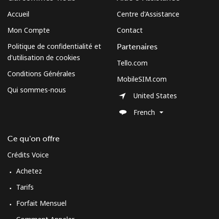
⁦$5⁩
Accueil
Centre d'Assistance
Mobile
⁦3.5¢⁩
142 min pour
⁦13¢⁩
Mon Compte
Contact
⁦$5⁩
Politique de confidentialité et
Partenaires
d'utilisation de cookies
Cuba
Tello.com
Conditions Générales
MobileSIM.com
Ligne fixe
⁦77.9¢⁩
6 min pour ⁦$5⁩
-
Qui sommes-nous
United States
Mobile
⁦79.9¢⁩
6 min pour ⁦$5⁩
⁦8¢⁩
French
Curacao
Ce qu'on offre
Crédits Voice
Ligne fixe
⁦21.5¢⁩
23 min pour ⁦$5⁩
-
Achetez
Mobile
⁦23.5¢⁩
21 min pour ⁦$5⁩
-
Tarifs
Forfait Mensuel
Cyprus