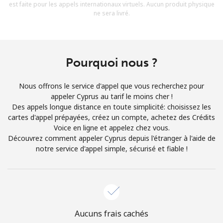
est faite pour les appels internationaux virtuels. Aucun produit physique
Conditions générales.
ne sera livré.
S'inscrire
Pourquoi nous ?
Nous offrons le service d'appel que vous recherchez pour
Bonjour!
appeler Cyprus au tarif le moins cher !
Des appels longue distance en toute simplicité: choisissez les
cartes d'appel prépayées, créez un compte, achetez des Crédits
Identifiez-vous ou
INSCRIVEZ-VOUS →
Voice en ligne et appelez chez vous.
Découvrez comment appeler Cyprus depuis l'étranger à l'aide de
notre service d'appel simple, sécurisé et fiable !
Rappel du mot de passe →
Aucuns frais cachés