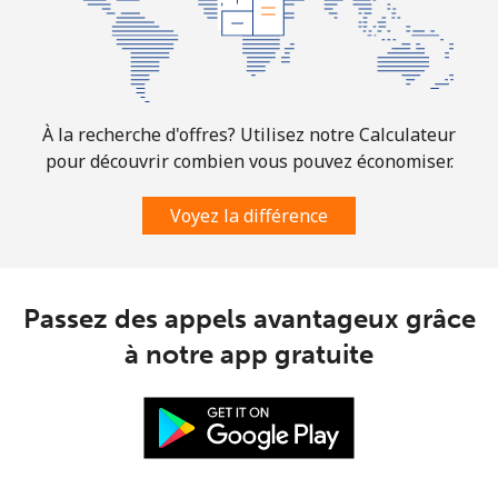
Ligne fixe
⁦1.6¢⁩
312 min pour
-
⁦$5⁩
Mobile
⁦1.5¢⁩
333 min pour
⁦7¢⁩
À la recherche d'offres? Utilisez notre Calculateur
⁦$5⁩
pour découvrir combien vous pouvez économiser.
Comoros
Voyez la différence
Ligne fixe
⁦76.9¢⁩
6 min pour ⁦$5⁩
-
Passez des appels avantageux grâce
Mobile
⁦78.5¢⁩
6 min pour ⁦$5⁩
⁦5¢⁩
à notre app gratuite
Congo
Ligne fixe
⁦80.9¢⁩
6 min pour ⁦$5⁩
-
Mobile
⁦74.9¢⁩
6 min pour ⁦$5⁩
⁦13¢⁩