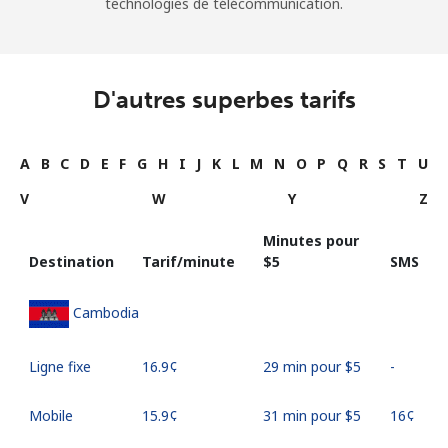
technologies de télécommunication.
D'autres superbes tarifs
A
B
C
D
E
F
G
H
I
J
K
L
M
N
O
P
Q
R
S
T
U
V
W
Y
Z
Minutes pour
Destination
Tarif/minute
⁦$5⁩
SMS
Cambodia
Ligne fixe
⁦16.9¢⁩
29 min pour ⁦$5⁩
-
Mobile
⁦15.9¢⁩
31 min pour ⁦$5⁩
⁦16¢⁩