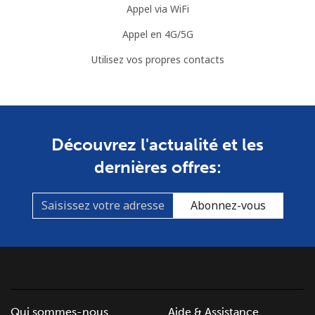
Appel via WiFi
Cook Islands
Appel en 4G/5G
Utilisez vos propres contacts
Ligne fixe
⁦137.9¢⁩
3 min pour ⁦$5⁩
-
Mobile
⁦137.9¢⁩
3 min pour ⁦$5⁩
⁦5¢⁩
Costa Rica
Découvrez l'actualité et les
dernières offres:
Ligne fixe
⁦3.5¢⁩
142 min pour
-
⁦$5⁩
Abonnez-vous
Mobile
⁦8.9¢⁩
56 min pour ⁦$5⁩
⁦7¢⁩
Croatia
Ligne fixe
⁦1.5¢⁩
333 min pour
-
Qui sommes-nous
Aide & Assistance