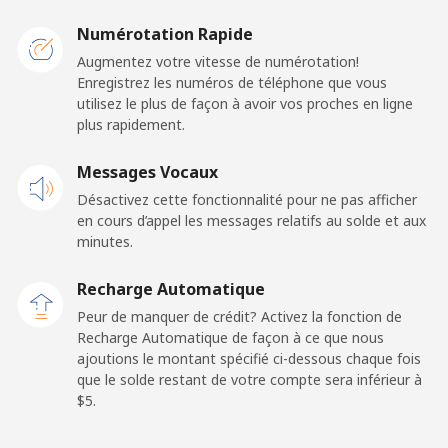
Caribbean Netherlands
Numérotation Rapide
Ligne fixe
⁦23.5¢⁩
21 min pour ⁦$5⁩
-
Augmentez votre vitesse de numérotation!
Enregistrez les numéros de téléphone que vous
utilisez le plus de façon à avoir vos proches en ligne
Mobile
⁦25.5¢⁩
19 min pour ⁦$5⁩
⁦15¢⁩
plus rapidement.
Cayman Islands
Messages Vocaux
Désactivez cette fonctionnalité pour ne pas afficher
Ligne fixe
⁦19.9¢⁩
25 min pour ⁦$5⁩
-
en cours d’appel les messages relatifs au solde et aux
minutes.
Mobile
⁦27.5¢⁩
18 min pour ⁦$5⁩
-
Recharge Automatique
Central African Republic
Peur de manquer de crédit? Activez la fonction de
Recharge Automatique de façon à ce que nous
ajoutions le montant spécifié ci-dessous chaque fois
Ligne fixe
⁦88.5¢⁩
5 min pour ⁦$5⁩
-
que le solde restant de votre compte sera inférieur à
⁦$5⁩.
Mobile
⁦73.9¢⁩
6 min pour ⁦$5⁩
-