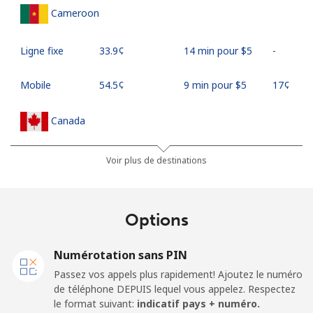
Cameroon
Ligne fixe
⁦33.9¢⁩
14 min pour ⁦$5⁩
-
Mobile
⁦54.5¢⁩
9 min pour ⁦$5⁩
⁦17¢⁩
Canada
All country
⁦1.5¢⁩
333 min pour
⁦15¢⁩
Voir plus de destinations
⁦$5⁩
Cape Verde
Options
Ligne fixe
⁦33.9¢⁩
14 min pour ⁦$5⁩
-
Numérotation sans PIN
Passez vos appels plus rapidement! Ajoutez le numéro
Mobile
⁦39.5¢⁩
12 min pour ⁦$5⁩
⁦16¢⁩
de téléphone DEPUIS lequel vous appelez. Respectez
le format suivant:
indicatif pays + numéro.