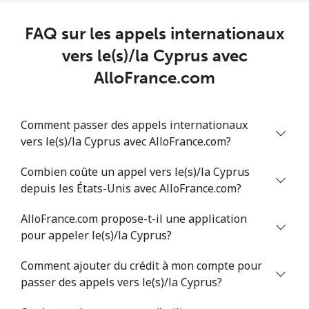
Chad
FAQ sur les appels internationaux
Ligne fixe
⁦78.9¢⁩
6 min pour ⁦$5⁩
-
vers le(s)/la Cyprus avec
AlloFrance.com
Mobile
⁦71.5¢⁩
6 min pour ⁦$5⁩
⁦16¢⁩
Chile
Comment passer des appels internationaux
vers le(s)/la Cyprus avec AlloFrance.com?
Ligne fixe
⁦4.5¢⁩
111 min pour
-
Combien coûte un appel vers le(s)/la Cyprus
⁦$5⁩
depuis les États-Unis avec AlloFrance.com?
Mobile
⁦1.6¢⁩
312 min pour
⁦8¢⁩
AlloFrance.com propose-t-il une application
⁦$5⁩
pour appeler le(s)/la Cyprus?
Santiago
⁦1.7¢⁩
294 min pour
-
Comment ajouter du crédit à mon compte pour
⁦$5⁩
passer des appels vers le(s)/la Cyprus?
China