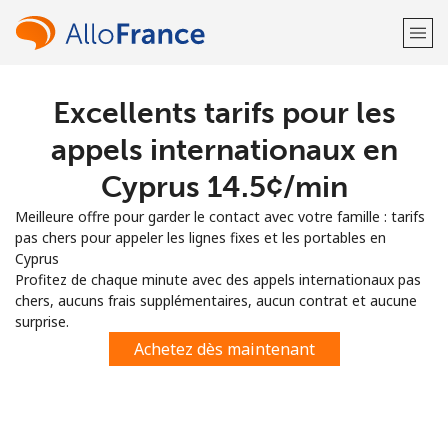
Excellents tarifs pour les
Bienvenue!
appels internationaux en
Vous avez déjà un compte?
Connectez-vous →
Cyprus ⁦14.5¢⁩/min
Meilleure offre pour garder le contact avec votre famille : tarifs
S'enregistrer avec
pas chers pour appeler les lignes fixes et les portables en
Cyprus
Profitez de chaque minute avec des appels internationaux pas
chers, aucuns frais supplémentaires, aucun contrat et aucune
surprise.
ou
Achetez dès maintenant