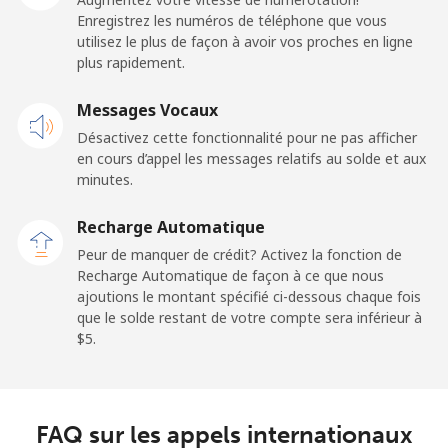
Enregistrez les numéros de téléphone que vous
Ligne fixe
⁦24.5¢⁩
20 min pour ⁦$5⁩
-
utilisez le plus de façon à avoir vos proches en ligne
plus rapidement.
Mobile
⁦23.5¢⁩
21 min pour ⁦$5⁩
-
Messages Vocaux
Sao Tome And Principe
Désactivez cette fonctionnalité pour ne pas afficher
en cours d’appel les messages relatifs au solde et aux
All country
⁦214.9¢⁩
2 min pour ⁦$5⁩
-
minutes.
Recharge Automatique
Saudi Arabia
Peur de manquer de crédit? Activez la fonction de
Recharge Automatique de façon à ce que nous
Ligne fixe
⁦14.9¢⁩
33 min pour ⁦$5⁩
-
ajoutions le montant spécifié ci-dessous chaque fois
que le solde restant de votre compte sera inférieur à
Mobile
⁦22.9¢⁩
21 min pour ⁦$5⁩
-
⁦$5⁩.
Senegal
FAQ sur les appels internationaux
Ligne fixe
⁦46.9¢⁩
10 min pour ⁦$5⁩
-