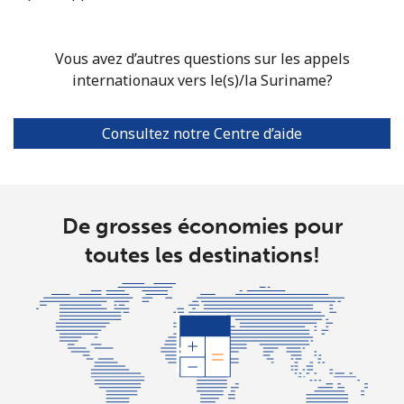
Mobile
⁦61.9¢⁩
8 min pour ⁦$5⁩
-
Singapore
Vous avez d’autres questions sur les appels
internationaux vers le(s)/la Suriname?
Ligne fixe
⁦1.9¢⁩
263 min pour
-
⁦$5⁩
Consultez notre Centre d’aide
Mobile
⁦1.9¢⁩
263 min pour
-
⁦$5⁩
De grosses économies pour
Sint Maarten
toutes les destinations!
Ligne fixe
⁦24.9¢⁩
20 min pour ⁦$5⁩
-
Mobile
⁦24.9¢⁩
20 min pour ⁦$5⁩
-
Slovakia