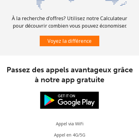
Ligne fixe
⁦1.5¢⁩
333 min pour
-
⁦$5⁩
À la recherche d'offres? Utilisez notre Calculateur
Mobile
⁦3.5¢⁩
142 min pour
⁦9¢⁩
pour découvrir combien vous pouvez économiser.
⁦$5⁩
Voyez la différence
Slovenia
Ligne fixe
⁦34.5¢⁩
14 min pour ⁦$5⁩
-
Passez des appels avantageux grâce
à notre app gratuite
Mobile
⁦55.5¢⁩
9 min pour ⁦$5⁩
-
Solomon Islands
All country
⁦163.9¢⁩
3 min pour ⁦$5⁩
-
Appel via WiFi
Somalia
Appel en 4G/5G