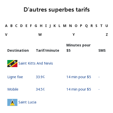
D'autres superbes tarifs
A
B
C
D
E
F
G
H
I
J
K
L
M
N
O
P
Q
R
S
T
U
V
W
Y
Z
Minutes pour
Destination
Tarif/minute
⁦$5⁩
SMS
Saint Kitts And Nevis
Ligne fixe
⁦33.9¢⁩
14 min pour ⁦$5⁩
-
Mobile
⁦34.5¢⁩
14 min pour ⁦$5⁩
-
Saint Lucia