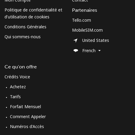
South Sudan
Politique de confidentialité et
Partenaires
d'utilisation de cookies
Tello.com
Mobile
⁦70.5¢⁩
7 min pour ⁦$5⁩
-
Conditions Générales
MobileSIM.com
Qui sommes-nous
Spain
United States
French
Ligne fixe
⁦1.5¢⁩
333 min pour
-
⁦$5⁩
Ce qu'on offre
Mobile
⁦1.5¢⁩
333 min pour
⁦7¢⁩
Crédits Voice
⁦$5⁩
Achetez
Sri Lanka
Tarifs
Forfait Mensuel
Ligne fixe
⁦28.5¢⁩
17 min pour ⁦$5⁩
-
Comment Appeler
Numéros d'Accès
Mobile
⁦24.5¢⁩
20 min pour ⁦$5⁩
-