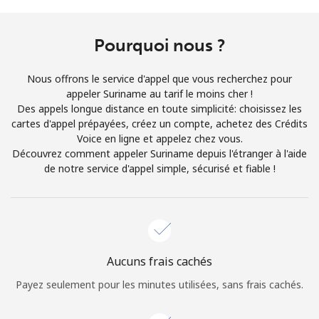
Conditions générales.
Pourquoi nous ?
S'inscrire
Nous offrons le service d'appel que vous recherchez pour
appeler Suriname au tarif le moins cher !
Des appels longue distance en toute simplicité: choisissez les
cartes d'appel prépayées, créez un compte, achetez des Crédits
Bonjour!
Voice en ligne et appelez chez vous.
Découvrez comment appeler Suriname depuis l'étranger à l'aide
de notre service d'appel simple, sécurisé et fiable !
Identifiez-vous ou
INSCRIVEZ-VOUS →
Aucuns frais cachés
Rappel du mot de passe →
Payez seulement pour les minutes utilisées, sans frais cachés.