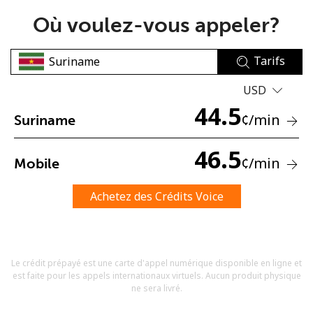
Où voulez-vous appeler?
Tarifs
USD
44.5
Aucun mot de passe créé
¢
/min
Suriname
8 caractères minimum
Une lettre majuscule et une lettre minuscule
46.5
¢
/min
Mobile
Un numéro
Un caractère spécial
Achetez des Crédits Voice
Le crédit prépayé est une carte d'appel numérique disponible en ligne et
est faite pour les appels internationaux virtuels. Aucun produit physique
Restez en contact pour obtenir nos meilleures offres.
ne sera livré.
En créant un compte sur ce site, j'accepte les présentes