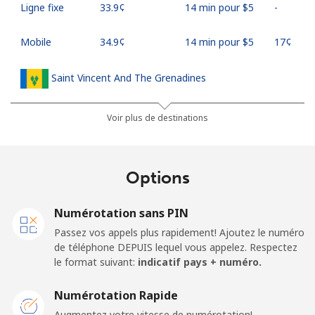
Ligne fixe
⁦33.9¢⁩
14 min pour ⁦$5⁩
-
Mobile
⁦34.9¢⁩
14 min pour ⁦$5⁩
⁦17¢⁩
Saint Vincent And The Grenadines
Ligne fixe
⁦30.5¢⁩
16 min pour ⁦$5⁩
-
Voir plus de destinations
Mobile
⁦33.9¢⁩
14 min pour ⁦$5⁩
-
Options
Samoa
Numérotation sans PIN
Ligne fixe
⁦127.5¢⁩
3 min pour ⁦$5⁩
-
Passez vos appels plus rapidement! Ajoutez le numéro
de téléphone DEPUIS lequel vous appelez. Respectez
Mobile
⁦133.9¢⁩
3 min pour ⁦$5⁩
⁦25¢⁩
le format suivant:
indicatif pays + numéro.
San Marino
Numérotation Rapide
Augmentez votre vitesse de numérotation!