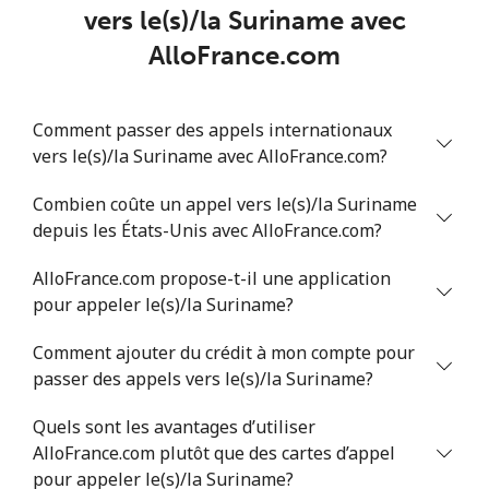
vers le(s)/la Suriname avec
Mobile
⁦40.9¢⁩
12 min pour ⁦$5⁩
⁦27¢⁩
AlloFrance.com
Serbia
Comment passer des appels internationaux
vers le(s)/la Suriname avec AlloFrance.com?
Ligne fixe
⁦24.5¢⁩
20 min pour ⁦$5⁩
-
Combien coûte un appel vers le(s)/la Suriname
Mobile
⁦55.5¢⁩
9 min pour ⁦$5⁩
-
depuis les États-Unis avec AlloFrance.com?
Seychelles
AlloFrance.com propose-t-il une application
pour appeler le(s)/la Suriname?
Ligne fixe
⁦89.5¢⁩
5 min pour ⁦$5⁩
-
Comment ajouter du crédit à mon compte pour
passer des appels vers le(s)/la Suriname?
Mobile
⁦87.5¢⁩
5 min pour ⁦$5⁩
-
Quels sont les avantages d’utiliser
Sierra Leone
AlloFrance.com plutôt que des cartes d’appel
pour appeler le(s)/la Suriname?