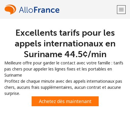
Excellents tarifs pour les
Bienvenue!
appels internationaux en
Vous avez déjà un compte?
Connectez-vous →
Suriname ⁦44.5¢⁩/min
Meilleure offre pour garder le contact avec votre famille : tarifs
S'enregistrer avec
pas chers pour appeler les lignes fixes et les portables en
Suriname
Profitez de chaque minute avec des appels internationaux pas
chers, aucuns frais supplémentaires, aucun contrat et aucune
surprise.
ou
Achetez dès maintenant