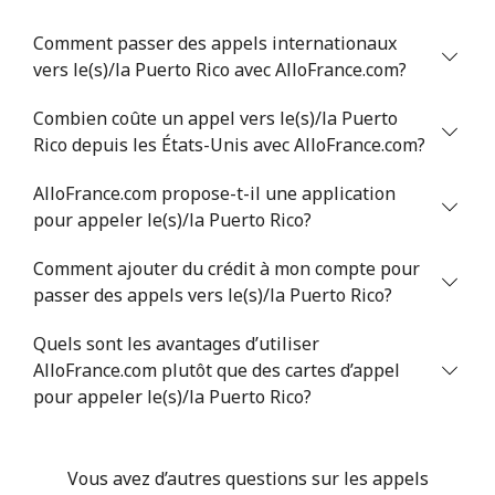
Ligne fixe
⁦21.5¢⁩
23 min pour ⁦$5⁩
-
Comment passer des appels internationaux
vers le(s)/la Puerto Rico avec AlloFrance.com?
Mobile
⁦13.5¢⁩
37 min pour ⁦$5⁩
-
Combien coûte un appel vers le(s)/la Puerto
Poland
Rico depuis les États-Unis avec AlloFrance.com?
AlloFrance.com propose-t-il une application
Ligne fixe
⁦1.5¢⁩
333 min pour
-
⁦$5⁩
pour appeler le(s)/la Puerto Rico?
Comment ajouter du crédit à mon compte pour
Mobile
⁦1.9¢⁩
263 min pour
⁦7¢⁩
passer des appels vers le(s)/la Puerto Rico?
⁦$5⁩
Quels sont les avantages d’utiliser
Portugal
AlloFrance.com plutôt que des cartes d’appel
pour appeler le(s)/la Puerto Rico?
Ligne fixe
⁦1.5¢⁩
333 min pour
-
⁦$5⁩
Vous avez d’autres questions sur les appels
Mobile
⁦3.5¢⁩
142 min pour
⁦7¢⁩