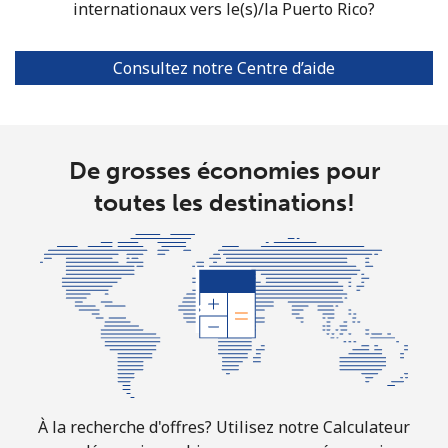
internationaux vers le(s)/la Puerto Rico?
⁦$5⁩
Puerto Rico
Consultez notre Centre d’aide
All country
⁦1.5¢⁩
333 min pour
⁦4¢⁩
⁦$5⁩
De grosses économies pour
toutes les destinations!
À la recherche d'offres? Utilisez notre Calculateur