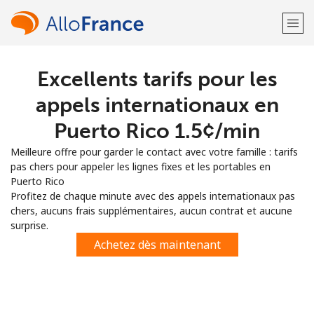
Excellents tarifs pour les
Bienvenue!
appels internationaux en
Vous avez déjà un compte?
Connectez-vous →
Puerto Rico ⁦1.5¢⁩/min
Meilleure offre pour garder le contact avec votre famille : tarifs
S'enregistrer avec
pas chers pour appeler les lignes fixes et les portables en
Puerto Rico
Profitez de chaque minute avec des appels internationaux pas
chers, aucuns frais supplémentaires, aucun contrat et aucune
surprise.
ou
Achetez dès maintenant