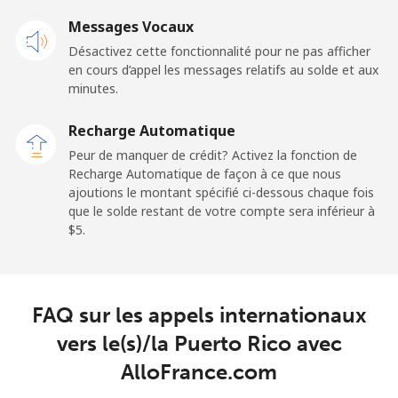
Messages Vocaux
Paraguay
Désactivez cette fonctionnalité pour ne pas afficher
en cours d’appel les messages relatifs au solde et aux
Ligne fixe
⁦3.9¢⁩
128 min pour
-
minutes.
⁦$5⁩
Recharge Automatique
Mobile
⁦6.9¢⁩
72 min pour ⁦$5⁩
⁦7¢⁩
Peur de manquer de crédit? Activez la fonction de
Recharge Automatique de façon à ce que nous
ajoutions le montant spécifié ci-dessous chaque fois
Peru
que le solde restant de votre compte sera inférieur à
⁦$5⁩.
Ligne fixe
⁦1.5¢⁩
333 min pour
-
⁦$5⁩
Mobile
⁦1.5¢⁩
333 min pour
-
FAQ sur les appels internationaux
⁦$5⁩
vers le(s)/la Puerto Rico avec
AlloFrance.com
Philippines