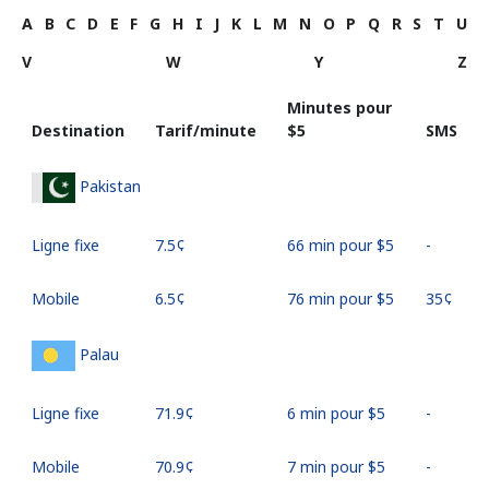
A
B
C
D
E
F
G
H
I
J
K
L
M
N
O
P
Q
R
S
T
U
V
W
Y
Z
Minutes pour
Destination
Tarif/minute
⁦$5⁩
SMS
Pakistan
Ligne fixe
⁦7.5¢⁩
66 min pour ⁦$5⁩
-
Mobile
⁦6.5¢⁩
76 min pour ⁦$5⁩
⁦35¢⁩
Palau
Ligne fixe
⁦71.9¢⁩
6 min pour ⁦$5⁩
-
Mobile
⁦70.9¢⁩
7 min pour ⁦$5⁩
-