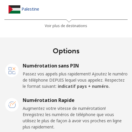
Palestine
Ligne fixe
⁦27.9¢⁩
17 min pour ⁦$5⁩
-
Voir plus de destinations
Mobile
⁦33.5¢⁩
14 min pour ⁦$5⁩
-
Options
Panama
Numérotation sans PIN
Ligne fixe
⁦5.9¢⁩
84 min pour ⁦$5⁩
-
Passez vos appels plus rapidement! Ajoutez le numéro
de téléphone DEPUIS lequel vous appelez. Respectez
Mobile
⁦19.9¢⁩
25 min pour ⁦$5⁩
⁦14¢⁩
le format suivant:
indicatif pays + numéro.
Papua New Guinea
Numérotation Rapide
Augmentez votre vitesse de numérotation!
Enregistrez les numéros de téléphone que vous
Ligne fixe
⁦132.9¢⁩
3 min pour ⁦$5⁩
-
utilisez le plus de façon à avoir vos proches en ligne
plus rapidement.
Mobile
⁦132.9¢⁩
3 min pour ⁦$5⁩
⁦25¢⁩