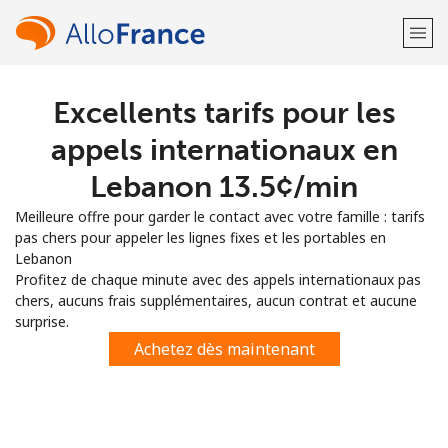
Excellents tarifs pour les
Bienvenue!
appels internationaux en
Vous avez déjà un compte?
Connectez-vous →
Lebanon ⁦13.5¢⁩/min
Meilleure offre pour garder le contact avec votre famille : tarifs
S'enregistrer avec
pas chers pour appeler les lignes fixes et les portables en
Lebanon
Profitez de chaque minute avec des appels internationaux pas
chers, aucuns frais supplémentaires, aucun contrat et aucune
surprise.
ou
Achetez dès maintenant