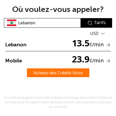
Où voulez-vous appeler?
Tarifs
USD
13.5
Aucun mot de passe créé
¢
/min
Lebanon
8 caractères minimum
Une lettre majuscule et une lettre minuscule
23.9
¢
/min
Mobile
Un numéro
Un caractère spécial
Achetez des Crédits Voice
Le crédit prépayé est une carte d'appel numérique disponible en ligne et
est faite pour les appels internationaux virtuels. Aucun produit physique
Restez en contact pour obtenir nos meilleures offres.
ne sera livré.
En créant un compte sur ce site, j'accepte les présentes