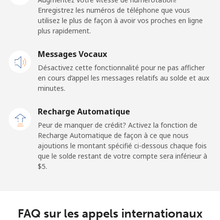
Enregistrez les numéros de téléphone que vous
Ligne fixe
⁦69.9¢⁩
7 min pour ⁦$5⁩
-
utilisez le plus de façon à avoir vos proches en ligne
plus rapidement.
Mobile
⁦48.5¢⁩
10 min pour ⁦$5⁩
-
Messages Vocaux
Libya
Désactivez cette fonctionnalité pour ne pas afficher
en cours d’appel les messages relatifs au solde et aux
Ligne fixe
⁦37.9¢⁩
13 min pour ⁦$5⁩
-
minutes.
Recharge Automatique
Mobile
⁦39.9¢⁩
12 min pour ⁦$5⁩
-
Peur de manquer de crédit? Activez la fonction de
Recharge Automatique de façon à ce que nous
Liechtenstein
ajoutions le montant spécifié ci-dessous chaque fois
que le solde restant de votre compte sera inférieur à
Ligne fixe
⁦14.5¢⁩
34 min pour ⁦$5⁩
-
⁦$5⁩.
Mobile
⁦13.9¢⁩
35 min pour ⁦$5⁩
-
FAQ sur les appels internationaux
Lithuania