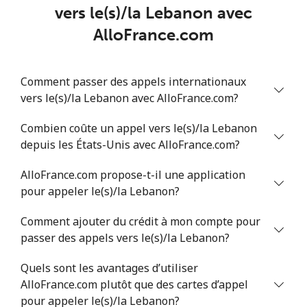
vers le(s)/la Lebanon avec
Ligne fixe
⁦4.9¢⁩
102 min pour
-
AlloFrance.com
⁦$5⁩
Mobile
⁦5.9¢⁩
84 min pour ⁦$5⁩
⁦6¢⁩
Comment passer des appels internationaux
vers le(s)/la Lebanon avec AlloFrance.com?
Luxembourg
Combien coûte un appel vers le(s)/la Lebanon
depuis les États-Unis avec AlloFrance.com?
Ligne fixe
⁦29.5¢⁩
16 min pour ⁦$5⁩
-
AlloFrance.com propose-t-il une application
Mobile
⁦26.5¢⁩
18 min pour ⁦$5⁩
⁦13¢⁩
pour appeler le(s)/la Lebanon?
Comment ajouter du crédit à mon compte pour
passer des appels vers le(s)/la Lebanon?
Quels sont les avantages d’utiliser
AlloFrance.com plutôt que des cartes d’appel
pour appeler le(s)/la Lebanon?