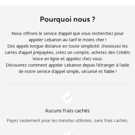
Conditions générales.
Pourquoi nous ?
S'inscrire
Nous offrons le service d'appel que vous recherchez pour
appeler Lebanon au tarif le moins cher !
Des appels longue distance en toute simplicité: choisissez les
cartes d'appel prépayées, créez un compte, achetez des Crédits
Bonjour!
Voice en ligne et appelez chez vous.
Découvrez comment appeler Lebanon depuis l'étranger à l'aide
de notre service d'appel simple, sécurisé et fiable !
Identifiez-vous ou
INSCRIVEZ-VOUS →
Aucuns frais cachés
Rappel du mot de passe →
Payez seulement pour les minutes utilisées, sans frais cachés.