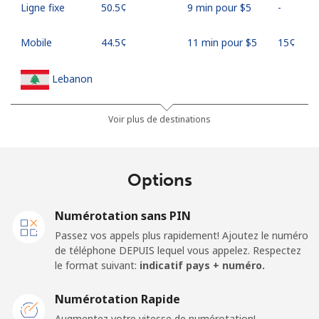
Ligne fixe
⁦50.5¢⁩
9 min pour ⁦$5⁩
-
Mobile
⁦44.5¢⁩
11 min pour ⁦$5⁩
⁦15¢⁩
Lebanon
Ligne fixe
⁦13.5¢⁩
37 min pour ⁦$5⁩
-
Voir plus de destinations
Mobile
⁦23.9¢⁩
20 min pour ⁦$5⁩
-
Options
Lesotho
Numérotation sans PIN
Ligne fixe
⁦62.5¢⁩
8 min pour ⁦$5⁩
-
Passez vos appels plus rapidement! Ajoutez le numéro
de téléphone DEPUIS lequel vous appelez. Respectez
Mobile
⁦61.9¢⁩
8 min pour ⁦$5⁩
⁦7¢⁩
le format suivant:
indicatif pays + numéro.
Liberia
Numérotation Rapide
Augmentez votre vitesse de numérotation!