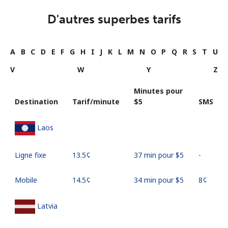
D'autres superbes tarifs
A
B
C
D
E
F
G
H
I
J
K
L
M
N
O
P
Q
R
S
T
U
V
W
Y
Z
Minutes pour
Destination
Tarif/minute
⁦$5⁩
SMS
Laos
Ligne fixe
⁦13.5¢⁩
37 min pour ⁦$5⁩
-
Mobile
⁦14.5¢⁩
34 min pour ⁦$5⁩
⁦8¢⁩
Latvia