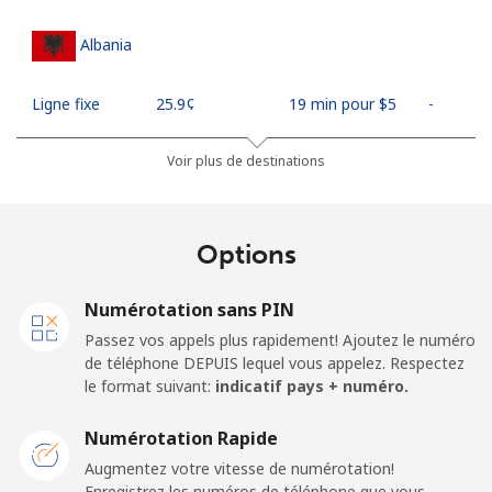
Albania
Ligne fixe
⁦25.9¢⁩
19 min pour ⁦$5⁩
-
Mobile
⁦48.5¢⁩
10 min pour ⁦$5⁩
⁦11¢⁩
Voir plus de destinations
Algeria
Options
Ligne fixe
⁦10.5¢⁩
47 min pour ⁦$5⁩
-
Numérotation sans PIN
Mobile
⁦98.9¢⁩
5 min pour ⁦$5⁩
-
Passez vos appels plus rapidement! Ajoutez le numéro
de téléphone DEPUIS lequel vous appelez. Respectez
American Samoa
le format suivant:
indicatif pays + numéro.
Numérotation Rapide
Ligne fixe
⁦19.5¢⁩
25 min pour ⁦$5⁩
-
Augmentez votre vitesse de numérotation!
Enregistrez les numéros de téléphone que vous