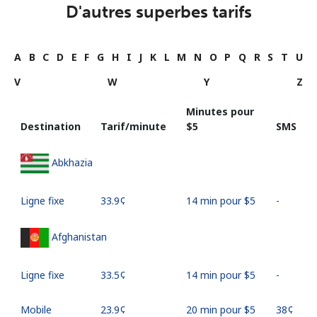
D'autres superbes tarifs
A
B
C
D
E
F
G
H
I
J
K
L
M
N
O
P
Q
R
S
T
U
V
W
Y
Z
Minutes pour
Destination
Tarif/minute
⁦$5⁩
SMS
Abkhazia
Ligne fixe
⁦33.9¢⁩
14 min pour ⁦$5⁩
-
Afghanistan
Ligne fixe
⁦33.5¢⁩
14 min pour ⁦$5⁩
-
Mobile
⁦23.9¢⁩
20 min pour ⁦$5⁩
⁦38¢⁩