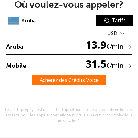
Où voulez-vous appeler?
Tarifs
USD
13.9
¢
/min
Aruba
Aucun mot de passe créé
8 caractères minimum
31.5
¢
/min
Mobile
Une lettre majuscule et une lettre minuscule
Un numéro
Un caractère spécial
Achetez des Crédits Voice
Le crédit prépayé est une carte d'appel numérique disponible en ligne et
est faite pour les appels internationaux virtuels. Aucun produit physique
ne sera livré.
Restez en contact pour obtenir nos meilleures offres.
En créant un compte sur ce site, j'accepte les présentes