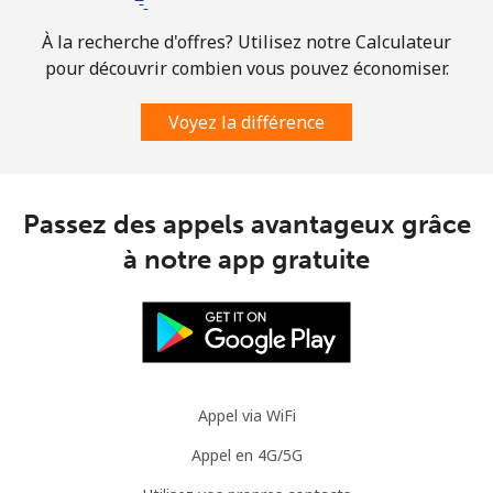
À la recherche d'offres? Utilisez notre Calculateur
Mobile
⁦2.8¢⁩
178 min pour
-
⁦$5⁩
pour découvrir combien vous pouvez économiser.
Voyez la différence
Austria
Ligne fixe
⁦2.2¢⁩
227 min pour
-
⁦$5⁩
Passez des appels avantageux grâce
à notre app gratuite
Mobile
⁦3.5¢⁩
142 min pour
⁦7¢⁩
⁦$5⁩
Azerbaijan
Ligne fixe
⁦33.5¢⁩
14 min pour ⁦$5⁩
-
Appel via WiFi
Mobile
⁦40.9¢⁩
12 min pour ⁦$5⁩
⁦35¢⁩
Appel en 4G/5G