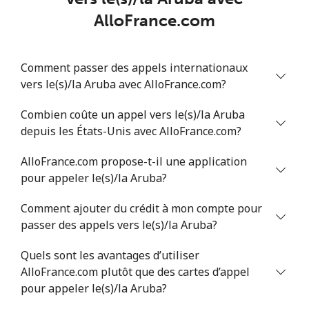
Mobile
⁦34.9¢⁩
14 min pour ⁦$5⁩
⁦5¢⁩
AlloFrance.com
Antigua And Barbuda
Comment passer des appels internationaux
vers le(s)/la Aruba avec AlloFrance.com?
Ligne fixe
⁦33.9¢⁩
14 min pour ⁦$5⁩
-
Combien coûte un appel vers le(s)/la Aruba
Mobile
⁦33.9¢⁩
14 min pour ⁦$5⁩
⁦11¢⁩
depuis les États-Unis avec AlloFrance.com?
Argentina
AlloFrance.com propose-t-il une application
pour appeler le(s)/la Aruba?
Ligne fixe
⁦1.7¢⁩
294 min pour
-
⁦$5⁩
Comment ajouter du crédit à mon compte pour
passer des appels vers le(s)/la Aruba?
Mobile
⁦20.5¢⁩
24 min pour ⁦$5⁩
⁦14¢⁩
Quels sont les avantages d’utiliser
AlloFrance.com plutôt que des cartes d’appel
Armenia
pour appeler le(s)/la Aruba?