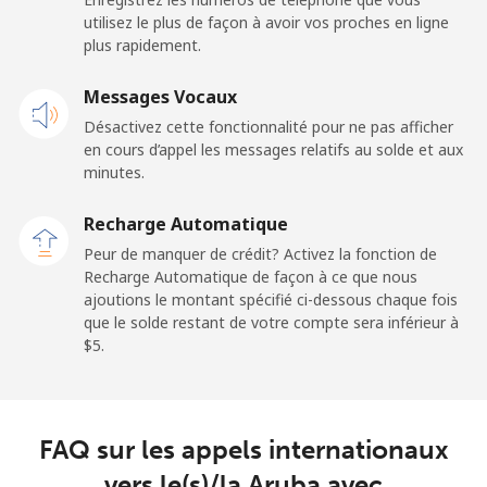
Mobile
⁦21.5¢⁩
23 min pour ⁦$5⁩
-
utilisez le plus de façon à avoir vos proches en ligne
plus rapidement.
Andorra
Messages Vocaux
Ligne fixe
⁦9.9¢⁩
50 min pour ⁦$5⁩
-
Désactivez cette fonctionnalité pour ne pas afficher
en cours d’appel les messages relatifs au solde et aux
Mobile
⁦29.9¢⁩
16 min pour ⁦$5⁩
⁦11¢⁩
minutes.
Recharge Automatique
Angola
Peur de manquer de crédit? Activez la fonction de
Recharge Automatique de façon à ce que nous
Ligne fixe
⁦39.9¢⁩
12 min pour ⁦$5⁩
-
ajoutions le montant spécifié ci-dessous chaque fois
que le solde restant de votre compte sera inférieur à
Mobile
⁦56.5¢⁩
8 min pour ⁦$5⁩
⁦32¢⁩
⁦$5⁩.
Anguilla
FAQ sur les appels internationaux
Ligne fixe
⁦33.5¢⁩
14 min pour ⁦$5⁩
-
vers le(s)/la Aruba avec