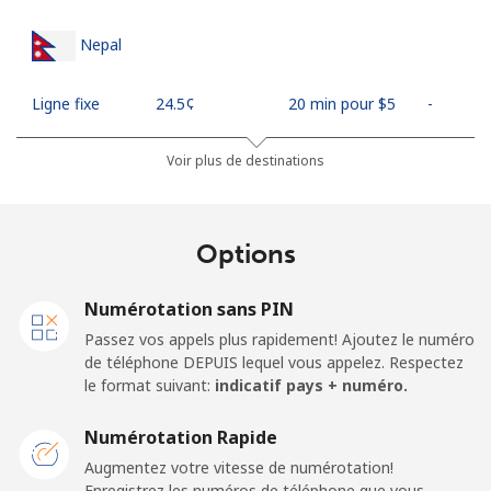
Nepal
Ligne fixe
⁦24.5¢⁩
20 min pour ⁦$5⁩
-
Mobile
⁦26.9¢⁩
18 min pour ⁦$5⁩
-
Voir plus de destinations
Netherlands
Options
Ligne fixe
⁦1.5¢⁩
333 min pour
-
⁦$5⁩
Numérotation sans PIN
Passez vos appels plus rapidement! Ajoutez le numéro
Mobile
⁦22.5¢⁩
22 min pour ⁦$5⁩
⁦13¢⁩
de téléphone DEPUIS lequel vous appelez. Respectez
le format suivant:
indicatif pays + numéro.
New Caledonia
Numérotation Rapide
Ligne fixe
⁦45.5¢⁩
10 min pour ⁦$5⁩
-
Augmentez votre vitesse de numérotation!
Enregistrez les numéros de téléphone que vous