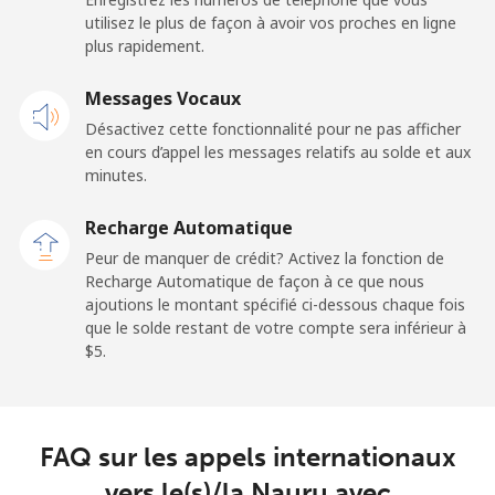
utilisez le plus de façon à avoir vos proches en ligne
Mobile
⁦48.9¢⁩
10 min pour ⁦$5⁩
⁦11¢⁩
plus rapidement.
New Zealand
Messages Vocaux
Désactivez cette fonctionnalité pour ne pas afficher
Ligne fixe
⁦2.6¢⁩
192 min pour
-
en cours d’appel les messages relatifs au solde et aux
⁦$5⁩
minutes.
Mobile
⁦6.9¢⁩
72 min pour ⁦$5⁩
⁦12¢⁩
Recharge Automatique
Peur de manquer de crédit? Activez la fonction de
Nicaragua
Recharge Automatique de façon à ce que nous
ajoutions le montant spécifié ci-dessous chaque fois
que le solde restant de votre compte sera inférieur à
Ligne fixe
⁦19.5¢⁩
25 min pour ⁦$5⁩
-
⁦$5⁩.
Mobile
⁦33.9¢⁩
14 min pour ⁦$5⁩
⁦27¢⁩
Niger
FAQ sur les appels internationaux
vers le(s)/la Nauru avec