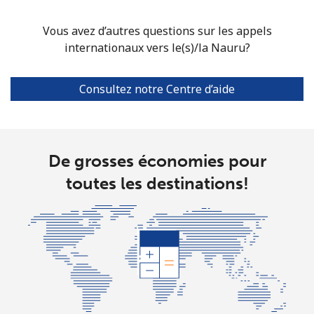
North Korea
Vous avez d’autres questions sur les appels
internationaux vers le(s)/la Nauru?
All country
⁦73.9¢⁩
6 min pour ⁦$5⁩
-
Consultez notre Centre d’aide
Norway
Ligne fixe
⁦1.5¢⁩
333 min pour
-
⁦$5⁩
De grosses économies pour
Mobile
⁦1.6¢⁩
312 min pour
⁦8¢⁩
toutes les destinations!
⁦$5⁩