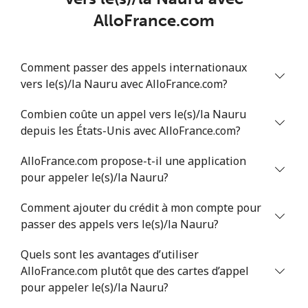
Ligne fixe
⁦53.9¢⁩
9 min pour ⁦$5⁩
-
AlloFrance.com
Mobile
⁦47.9¢⁩
10 min pour ⁦$5⁩
⁦32¢⁩
Comment passer des appels internationaux
Nigeria
vers le(s)/la Nauru avec AlloFrance.com?
Ligne fixe
Combien coûte un appel vers le(s)/la Nauru
⁦21.5¢⁩
23 min pour ⁦$5⁩
-
depuis les États-Unis avec AlloFrance.com?
Mobile
⁦16.5¢⁩
30 min pour ⁦$5⁩
⁦35¢⁩
AlloFrance.com propose-t-il une application
pour appeler le(s)/la Nauru?
Niue
Comment ajouter du crédit à mon compte pour
All country
⁦205.9¢⁩
2 min pour ⁦$5⁩
-
passer des appels vers le(s)/la Nauru?
Quels sont les avantages d’utiliser
Norfolk Island
AlloFrance.com plutôt que des cartes d’appel
pour appeler le(s)/la Nauru?
All country
⁦200.9¢⁩
2 min pour ⁦$5⁩
-