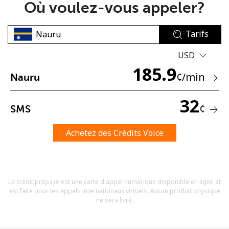
Où voulez-vous appeler?
Tarifs
USD
185.9
¢
/min
Nauru
Aucun mot de passe créé
8 caractères minimum
32
¢
SMS
Une lettre majuscule et une lettre minuscule
Un numéro
Un caractère spécial
Achetez des Crédits Voice
Le crédit prépayé est une carte d'appel numérique disponible en ligne et
est faite pour les appels internationaux virtuels. Aucun produit physique
ne sera livré.
Restez en contact pour obtenir nos meilleures offres.
En créant un compte sur ce site, j'accepte les présentes