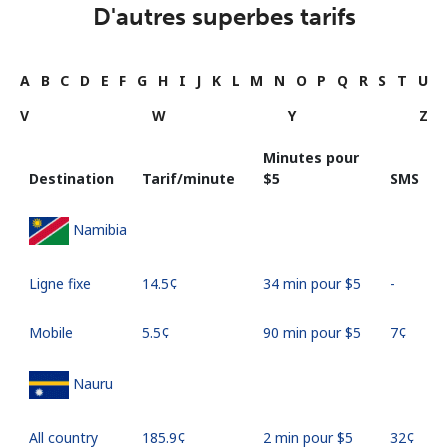
D'autres superbes tarifs
A
B
C
D
E
F
G
H
I
J
K
L
M
N
O
P
Q
R
S
T
U
V
W
Y
Z
Minutes pour
Destination
Tarif/minute
⁦$5⁩
SMS
Namibia
Ligne fixe
⁦14.5¢⁩
34 min pour ⁦$5⁩
-
Mobile
⁦5.5¢⁩
90 min pour ⁦$5⁩
⁦7¢⁩
Nauru
All country
⁦185.9¢⁩
2 min pour ⁦$5⁩
⁦32¢⁩