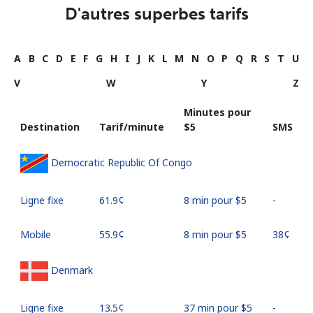
D'autres superbes tarifs
A
B
C
D
E
F
G
H
I
J
K
L
M
N
O
P
Q
R
S
T
U
V
W
Y
Z
Minutes pour
Destination
Tarif/minute
⁦$5⁩
SMS
Democratic Republic Of Congo
Ligne fixe
⁦61.9¢⁩
8 min pour ⁦$5⁩
-
Mobile
⁦55.9¢⁩
8 min pour ⁦$5⁩
⁦38¢⁩
Denmark
Ligne fixe
⁦13.5¢⁩
37 min pour ⁦$5⁩
-