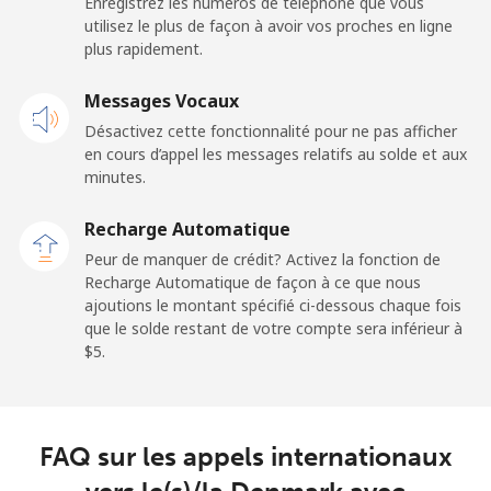
Enregistrez les numéros de téléphone que vous
Ligne fixe
⁦29.9¢⁩
16 min pour ⁦$5⁩
-
utilisez le plus de façon à avoir vos proches en ligne
plus rapidement.
Mobile
⁦31.5¢⁩
15 min pour ⁦$5⁩
-
Messages Vocaux
Dominican Republic
Désactivez cette fonctionnalité pour ne pas afficher
en cours d’appel les messages relatifs au solde et aux
Ligne fixe
⁦5.5¢⁩
90 min pour ⁦$5⁩
-
minutes.
Recharge Automatique
Mobile
⁦15.5¢⁩
32 min pour ⁦$5⁩
⁦14¢⁩
Peur de manquer de crédit? Activez la fonction de
Recharge Automatique de façon à ce que nous
ajoutions le montant spécifié ci-dessous chaque fois
que le solde restant de votre compte sera inférieur à
⁦$5⁩.
FAQ sur les appels internationaux