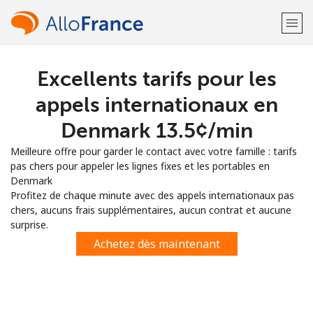
Excellents tarifs pour les
Bienvenue!
appels internationaux en
Vous avez déjà un compte?
Connectez-vous →
Denmark ⁦13.5¢⁩/min
Meilleure offre pour garder le contact avec votre famille : tarifs
S'enregistrer avec
pas chers pour appeler les lignes fixes et les portables en
Denmark
Profitez de chaque minute avec des appels internationaux pas
chers, aucuns frais supplémentaires, aucun contrat et aucune
surprise.
ou
Achetez dès maintenant