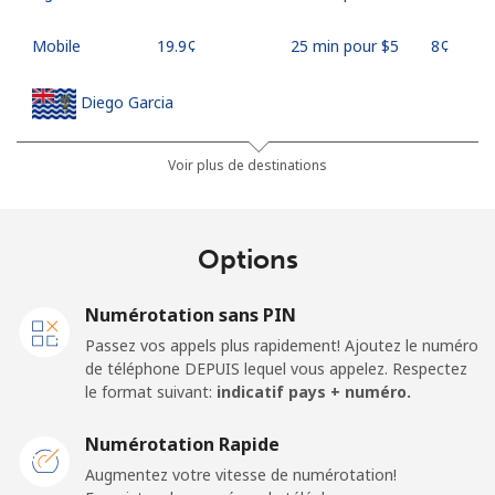
Mobile
⁦19.9¢⁩
25 min pour ⁦$5⁩
⁦8¢⁩
Diego Garcia
Ligne fixe
⁦185.5¢⁩
2 min pour ⁦$5⁩
-
Voir plus de destinations
Mobile
⁦185.5¢⁩
2 min pour ⁦$5⁩
-
Options
Djibouti
Numérotation sans PIN
Ligne fixe
⁦43.5¢⁩
11 min pour ⁦$5⁩
-
Passez vos appels plus rapidement! Ajoutez le numéro
de téléphone DEPUIS lequel vous appelez. Respectez
Mobile
⁦43.5¢⁩
11 min pour ⁦$5⁩
⁦14¢⁩
le format suivant:
indicatif pays + numéro.
Dominica
Numérotation Rapide
Augmentez votre vitesse de numérotation!