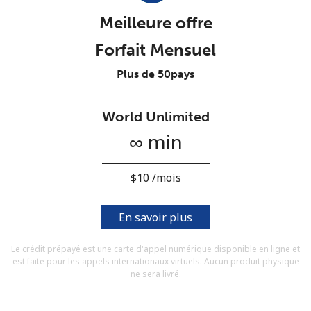
Conditions générales.
Meilleure offre
Forfait Mensuel
S'inscrire
Plus de 50pays
World Unlimited
Bonjour!
∞ min
Identifiez-vous ou
INSCRIVEZ-VOUS →
⁦$10⁩ /mois
En savoir plus
Le crédit prépayé est une carte d'appel numérique disponible en ligne et
est faite pour les appels internationaux virtuels. Aucun produit physique
Rappel du mot de passe →
ne sera livré.