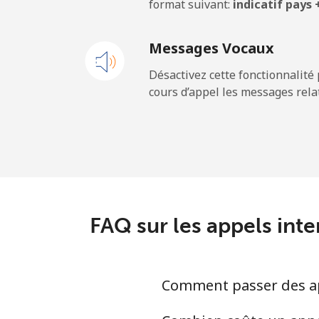
format suivant:
indicatif pays
Ligne fixe
Messages Vocaux
Mobile
Désactivez cette fonctionnalité 
cours d’appel les messages relat
Maldives
Ligne fixe
Mobile
Mali
FAQ sur les appels inte
Ligne fixe
Comment passer des app
Mobile