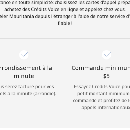
ance en toute simplicité: choisissez les cartes d'appel prép
achetez des Crédits Voice en ligne et appelez chez vous.
Bonjour!
r Mauritania depuis l'étranger à l'aide de notre service d'
fiable !
Identifiez-vous ou
INSCRIVEZ-VOUS →
rrondissement à la
Commande minimu
minute
⁦$5⁩
us serez facturé pour vos
Essayez Crédits Voice pou
Rappel du mot de passe →
els à la minute (arrondie).
petit montant minimum
commande et profitez de 
appels internationaux
Login