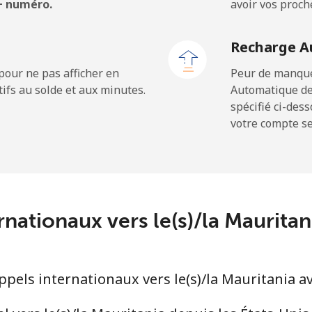
 + numéro.
avoir vos proch
⁦1.5¢⁩
333 min pour ⁦$5⁩
Recharge A
⁦1.5¢⁩
333 min pour ⁦$5⁩
pour ne pas afficher en
Peur de manquer
ifs au solde et aux minutes.
Automatique de
spécifié ci-des
votre compte ser
⁦109.9¢⁩
4 min pour ⁦$5⁩
⁦108.9¢⁩
4 min pour ⁦$5⁩
rnationaux vers le(s)/la Maurit
⁦53.9¢⁩
9 min pour ⁦$5⁩
els internationaux vers le(s)/la Mauritania a
⁦53.9¢⁩
9 min pour ⁦$5⁩