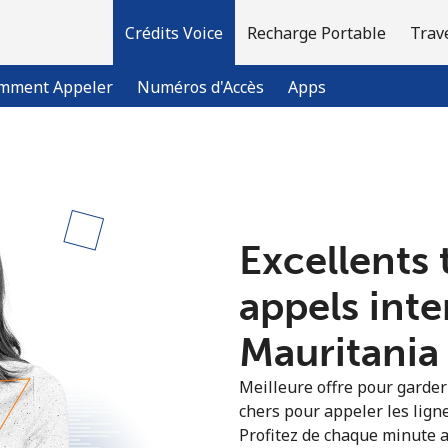
Crédits Voice
Recharge Portable
Trav
mment Appeler
Numéros d'Accès
Apps
Bienvenue!
Excellents 
Vous avez déjà un compte?
Connectez-vous →
appels int
S'enregistrer avec
Mauritania 
Meilleure offre pour garder l
chers pour appeler les lign
Profitez de chaque minute a