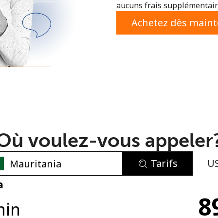
aucuns frais supplémentaire
ou
Achetez dès main
Où voulez-vous appeler
Tarifs
U
Aucun mot de passe créé
a
8
8 caractères minimum
min
Une lettre majuscule et une lettre minuscule