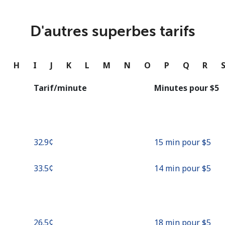
ou
Continue avec
D'autres superbes tarifs
G
H
I
J
K
L
M
N
O
P
Q
R
Tarif/minute
Minutes pour ⁦$5⁩
⁦32.9¢⁩
15 min pour ⁦$5⁩
⁦33.5¢⁩
14 min pour ⁦$5⁩
⁦26.5¢⁩
18 min pour ⁦$5⁩