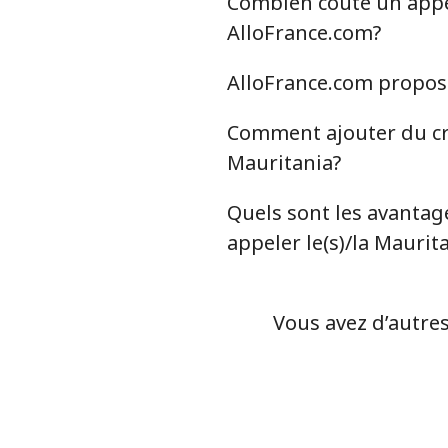
Combien coûte un appel 
Malta
AlloFrance.com?
Ligne fixe
AlloFrance.com propose-
Mobile
Comment ajouter du cré
Mauritania?
Mariana Islands
Quels sont les avantage
All country
appeler le(s)/la Maurit
Marshall Islands
Vous avez d’autres
Ligne fixe
Mobile
Martinique