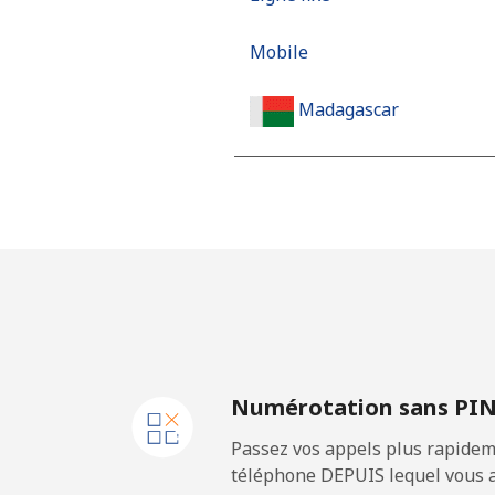
Mobile
Madagascar
Ligne fixe
Mobile
Malawi
Ligne fixe
Numérotation sans PI
Mobile
Passez vos appels plus rapidem
Malaysia
téléphone DEPUIS lequel vous a