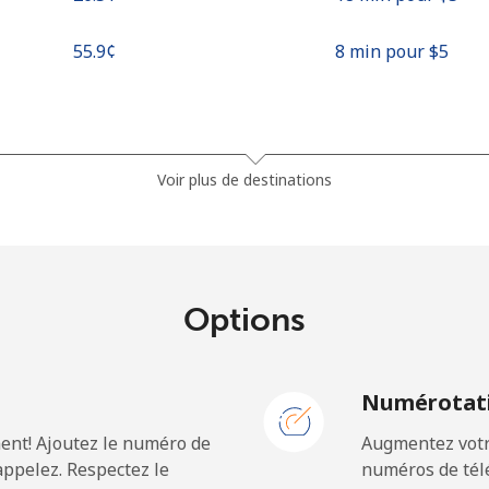
⁦55.9¢⁩
8 min pour ⁦$5⁩
⁦81.9¢⁩
6 min pour ⁦$5⁩
Voir plus de destinations
⁦88.5¢⁩
5 min pour ⁦$5⁩
Options
⁦57.9¢⁩
8 min pour ⁦$5⁩
N
Numérotati
⁦57.9¢⁩
8 min pour ⁦$5⁩
ent! Ajoutez le numéro de
Augmentez votre
ppelez. Respectez le
numéros de télé