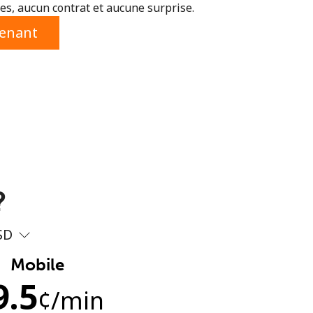
s, aucun contrat et aucune surprise.
tenant
?
SD
Mobile
9.5
¢
/min