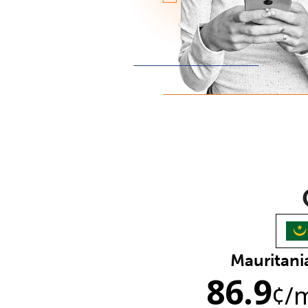
Mauritani
86.9
¢
/