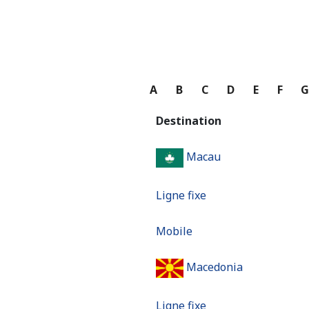
A
B
C
D
E
F
Destination
Macau
Ligne fixe
Mobile
Macedonia
Ligne fixe