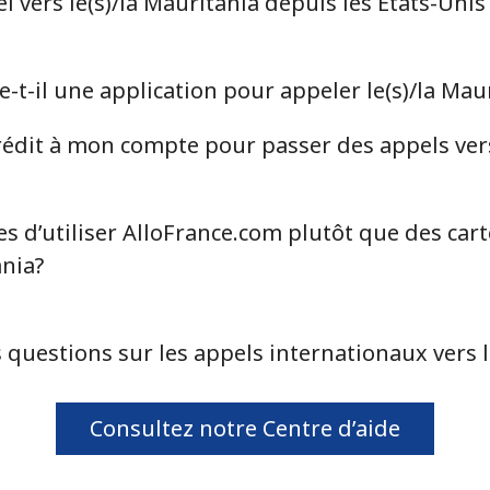
vers le(s)/la Mauritania depuis les États-Unis
⁦39.5¢⁩
12 min pour ⁦$5⁩
t-il une application pour appeler le(s)/la Mau
⁦58.5¢⁩
8 min pour ⁦$5⁩
dit à mon compte pour passer des appels vers 
s d’utiliser AlloFrance.com plutôt que des car
⁦10.5¢⁩
47 min pour ⁦$5⁩
ania?
 questions sur les appels internationaux vers l
⁦32.9¢⁩
15 min pour ⁦$5⁩
⁦32.9¢⁩
15 min pour ⁦$5⁩
Consultez notre Centre d’aide