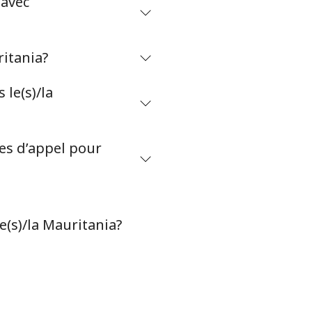
 avec
-
ritania?
⁦8¢⁩
le(s)/la
tes d’appel pour
-
e(s)/la Mauritania?
-
-