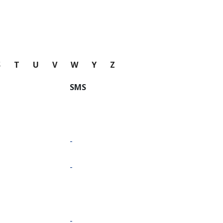
S
T
U
V
W
Y
Z
SMS
-
-
-