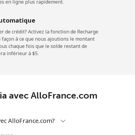
es en ligne plus rapidement.
-
utomatique
-
 de crédit? Activez la fonction de Recharge
 façon à ce que nous ajoutions le montant
sous chaque fois que le solde restant de
a inférieur à ⁦$5⁩.
-
-
ania avec AlloFrance.com
-
vec AlloFrance.com?
⁦17¢⁩