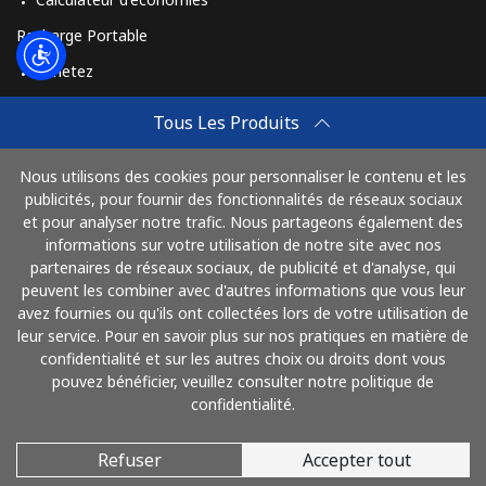
Recharge Portable
Ligne fixe
⁦3.5¢⁩
142 min pour
-
Achetez
⁦$5⁩
Comment Recharger
Tous Les Produits
Mobile
⁦2.6¢⁩
192 min pour
-
Travel eSIM
⁦$5⁩
Nous utilisons des cookies pour personnaliser le contenu et les
Achetez
publicités, pour fournir des fonctionnalités de réseaux sociaux
Montenegro
Mode de fonctionnement
et pour analyser notre trafic. Nous partageons également des
informations sur votre utilisation de notre site avec nos
Ligne fixe
⁦41.5¢⁩
12 min pour
-
partenaires de réseaux sociaux, de publicité et d'analyse, qui
⁦$5⁩
peuvent les combiner avec d'autres informations que vous leur
Payez avec
avez fournies ou qu'ils ont collectées lors de votre utilisation de
leur service. Pour en savoir plus sur nos pratiques en matière de
Mobile
⁦59.5¢⁩
8 min pour
-
confidentialité et sur les autres choix ou droits dont vous
⁦$5⁩
pouvez bénéficier, veuillez consulter notre politique de
confidentialité.
Montserrat
Refuser
Accepter tout
© 2026 AlloFrance
All country
⁦36.5¢⁩
13 min pour
-