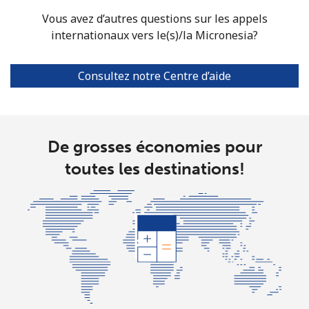
All country
⁦10.5¢⁩
47 min pour
-
Vous avez d’autres questions sur les appels
⁦$5⁩
internationaux vers le(s)/la Micronesia?
Marshall Islands
Consultez notre Centre d’aide
Ligne fixe
⁦32.9¢⁩
15 min pour
-
⁦$5⁩
De grosses économies pour
Mobile
⁦32.9¢⁩
15 min pour
-
⁦$5⁩
toutes les destinations!
Martinique
Ligne fixe
⁦6.9¢⁩
72 min pour
-
⁦$5⁩
Mobile
⁦30.9¢⁩
16 min pour
-
⁦$5⁩