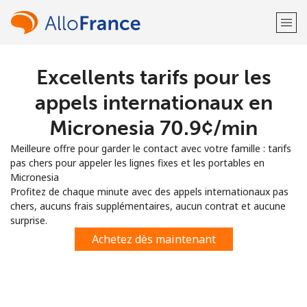
Excellents tarifs pour les
Bienvenue!
appels internationaux en
Vous avez déjà un compte?
Connectez-vous →
Micronesia ⁦70.9¢⁩/min
Meilleure offre pour garder le contact avec votre famille : tarifs
S'enregistrer avec
pas chers pour appeler les lignes fixes et les portables en
Micronesia
Profitez de chaque minute avec des appels internationaux pas
chers, aucuns frais supplémentaires, aucun contrat et aucune
surprise.
ou
Achetez dès maintenant