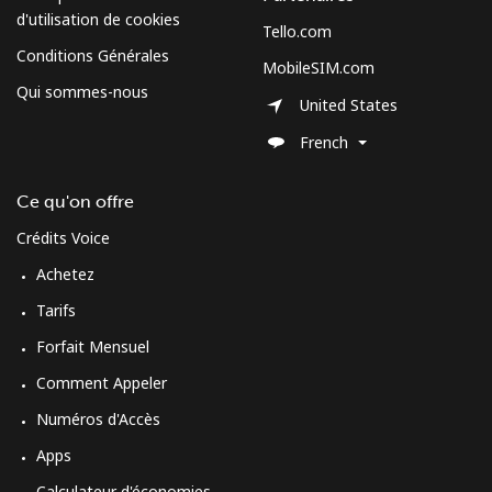
d'utilisation de cookies
Tello.com
Moldova
Conditions Générales
MobileSIM.com
Qui sommes-nous
United States
Ligne fixe
⁦38.9¢⁩
12 min pour
-
⁦$5⁩
French
Mobile
⁦39.9¢⁩
12 min pour
⁦32¢⁩
Ce qu'on offre
⁦$5⁩
Crédits Voice
Monaco
Achetez
Tarifs
Ligne fixe
⁦42.5¢⁩
11 min pour
-
Forfait Mensuel
⁦$5⁩
Comment Appeler
Mobile
⁦53.5¢⁩
9 min pour
⁦10¢⁩
Numéros d'Accès
⁦$5⁩
Apps
Mongolia
Calculateur d'économies