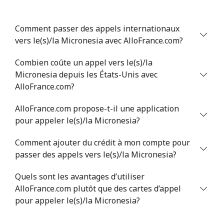
Mali
Comment passer des appels internationaux
Ligne fixe
⁦53.9¢⁩
9 min pour
-
vers le(s)/la Micronesia avec AlloFrance.com?
⁦$5⁩
Combien coûte un appel vers le(s)/la
Mobile
⁦53.9¢⁩
9 min pour
⁦17¢⁩
Micronesia depuis les États-Unis avec
⁦$5⁩
AlloFrance.com?
AlloFrance.com propose-t-il une application
Malta
pour appeler le(s)/la Micronesia?
Ligne fixe
⁦39.5¢⁩
12 min pour
-
Comment ajouter du crédit à mon compte pour
⁦$5⁩
passer des appels vers le(s)/la Micronesia?
Mobile
⁦58.5¢⁩
8 min pour
⁦8¢⁩
Quels sont les avantages d’utiliser
⁦$5⁩
AlloFrance.com plutôt que des cartes d’appel
pour appeler le(s)/la Micronesia?
Mariana Islands