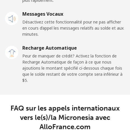
plus rapidement.
Mobile
⁦57.9¢⁩
8 min pour
-
⁦$5⁩
Messages Vocaux
Désactivez cette fonctionnalité pour ne pas afficher
Malaysia
en cours d’appel les messages relatifs au solde et aux
minutes.
Ligne fixe
⁦1.5¢⁩
333 min pour
-
⁦$5⁩
Recharge Automatique
Peur de manquer de crédit? Activez la fonction de
Mobile
⁦1.5¢⁩
333 min pour
-
Recharge Automatique de façon à ce que nous
⁦$5⁩
ajoutions le montant spécifié ci-dessous chaque fois
que le solde restant de votre compte sera inférieur à
Maldives
⁦$5⁩.
Ligne fixe
⁦109.9¢⁩
4 min pour
-
⁦$5⁩
FAQ sur les appels internationaux
Mobile
⁦108.9¢⁩
4 min pour
-
vers le(s)/la Micronesia avec
⁦$5⁩
AlloFrance.com