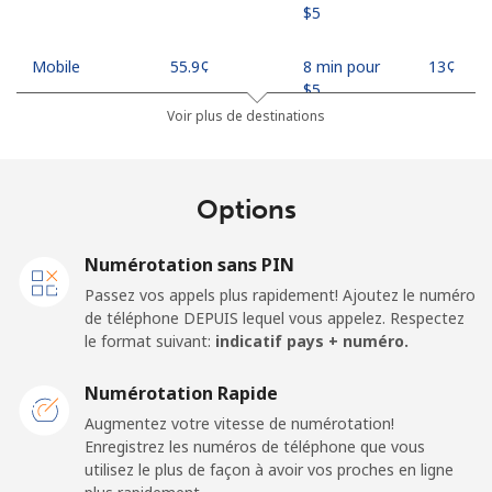
⁦$5⁩
Mobile
⁦55.9¢⁩
8 min pour
⁦13¢⁩
⁦$5⁩
Voir plus de destinations
Madagascar
Options
Ligne fixe
⁦81.9¢⁩
6 min pour
-
⁦$5⁩
Numérotation sans PIN
Mobile
⁦88.5¢⁩
5 min pour
-
Passez vos appels plus rapidement! Ajoutez le numéro
⁦$5⁩
de téléphone DEPUIS lequel vous appelez. Respectez
le format suivant:
indicatif pays + numéro.
Malawi
Numérotation Rapide
Ligne fixe
⁦57.9¢⁩
8 min pour
-
Augmentez votre vitesse de numérotation!
⁦$5⁩
Enregistrez les numéros de téléphone que vous
utilisez le plus de façon à avoir vos proches en ligne