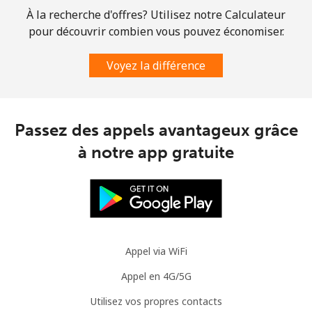
À la recherche d'offres? Utilisez notre Calculateur
Mauritania
pour découvrir combien vous pouvez économiser.
Ligne fixe
⁦86.9¢⁩
5 min pour
-
Voyez la différence
⁦$5⁩
Mobile
⁦89.5¢⁩
5 min pour
-
⁦$5⁩
Passez des appels avantageux grâce
à notre app gratuite
Mauritius
Ligne fixe
⁦8.5¢⁩
58 min pour
-
⁦$5⁩
Mobile
⁦7.5¢⁩
66 min pour
⁦32¢⁩
Appel via WiFi
⁦$5⁩
Appel en 4G/5G
Mayotte Island
Utilisez vos propres contacts