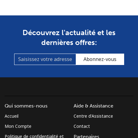
Ligne fixe
⁦37.5¢⁩
13 min pour
-
⁦$5⁩
Découvrez l'actualité et les
Mobile
⁦61.9¢⁩
8 min pour
-
⁦$5⁩
dernières offres:
Mexico
Abonnez-vous
Ligne fixe
⁦1.5¢⁩
333 min pour
-
⁦$5⁩
Mobile
⁦1.5¢⁩
333 min pour
⁦7¢⁩
⁦$5⁩
Qui sommes-nous
Aide & Assistance
Micronesia
Accueil
Centre d'Assistance
Mon Compte
Contact
All country
⁦70.9¢⁩
7 min pour
-
Politique de confidentialité et
Partenaires
⁦$5⁩