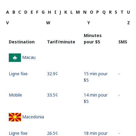
A
B
C
D
E
F
G
H
I
J
K
L
M
N
O
P
Q
R
S
T
U
V
W
Y
Z
Minutes
Destination
Tarif/minute
pour ⁦$5⁩
SMS
Macau
Ligne fixe
⁦32.9¢⁩
15 min pour
-
⁦$5⁩
Mobile
⁦33.5¢⁩
14 min pour
-
⁦$5⁩
Macedonia
Ligne fixe
⁦26.5¢⁩
18 min pour
-