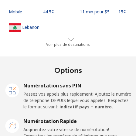
Mobile
⁦44.5¢⁩
11 min pour ⁦$5⁩
⁦15¢⁩
Lebanon
Ligne fixe
⁦13.5¢⁩
37 min pour ⁦$5⁩
-
Voir plus de destinations
Mobile
⁦23.9¢⁩
20 min pour ⁦$5⁩
-
Options
Lesotho
Numérotation sans PIN
Ligne fixe
⁦62.5¢⁩
8 min pour ⁦$5⁩
-
Passez vos appels plus rapidement! Ajoutez le numéro
de téléphone DEPUIS lequel vous appelez. Respectez
Mobile
⁦61.9¢⁩
8 min pour ⁦$5⁩
⁦7¢⁩
le format suivant:
indicatif pays + numéro.
Liberia
Numérotation Rapide
Augmentez votre vitesse de numérotation!
Enregistrez les numéros de téléphone que vous