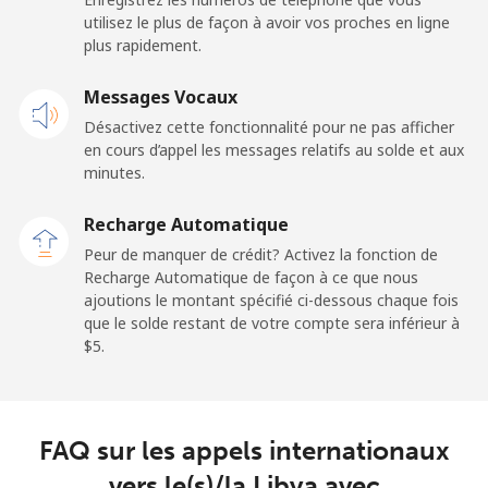
Ligne fixe
⁦69.9¢⁩
7 min pour ⁦$5⁩
-
utilisez le plus de façon à avoir vos proches en ligne
plus rapidement.
Mobile
⁦48.5¢⁩
10 min pour ⁦$5⁩
-
Messages Vocaux
Libya
Désactivez cette fonctionnalité pour ne pas afficher
en cours d’appel les messages relatifs au solde et aux
Ligne fixe
⁦37.9¢⁩
13 min pour ⁦$5⁩
-
minutes.
Recharge Automatique
Mobile
⁦39.9¢⁩
12 min pour ⁦$5⁩
-
Peur de manquer de crédit? Activez la fonction de
Recharge Automatique de façon à ce que nous
Liechtenstein
ajoutions le montant spécifié ci-dessous chaque fois
que le solde restant de votre compte sera inférieur à
Ligne fixe
⁦14.5¢⁩
34 min pour ⁦$5⁩
-
⁦$5⁩.
Mobile
⁦13.9¢⁩
35 min pour ⁦$5⁩
-
FAQ sur les appels internationaux
Lithuania
vers le(s)/la Libya avec