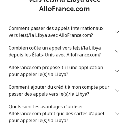
Ligne fixe
⁦4.9¢⁩
102 min pour
-
AlloFrance.com
⁦$5⁩
Mobile
⁦5.9¢⁩
84 min pour ⁦$5⁩
⁦6¢⁩
Comment passer des appels internationaux
vers le(s)/la Libya avec AlloFrance.com?
Luxembourg
Combien coûte un appel vers le(s)/la Libya
depuis les États-Unis avec AlloFrance.com?
Ligne fixe
⁦29.5¢⁩
16 min pour ⁦$5⁩
-
AlloFrance.com propose-t-il une application
Mobile
⁦26.5¢⁩
18 min pour ⁦$5⁩
⁦13¢⁩
pour appeler le(s)/la Libya?
Comment ajouter du crédit à mon compte pour
passer des appels vers le(s)/la Libya?
Quels sont les avantages d’utiliser
AlloFrance.com plutôt que des cartes d’appel
pour appeler le(s)/la Libya?