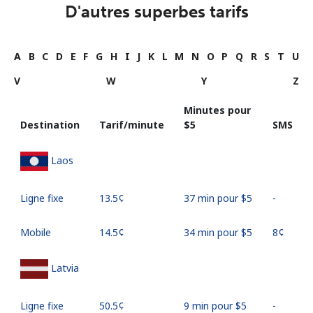
D'autres superbes tarifs
A
B
C
D
E
F
G
H
I
J
K
L
M
N
O
P
Q
R
S
T
U
V
W
Y
Z
Minutes pour
Destination
Tarif/minute
⁦$5⁩
SMS
Laos
Ligne fixe
⁦13.5¢⁩
37 min pour ⁦$5⁩
-
Mobile
⁦14.5¢⁩
34 min pour ⁦$5⁩
⁦8¢⁩
Latvia
Ligne fixe
⁦50.5¢⁩
9 min pour ⁦$5⁩
-