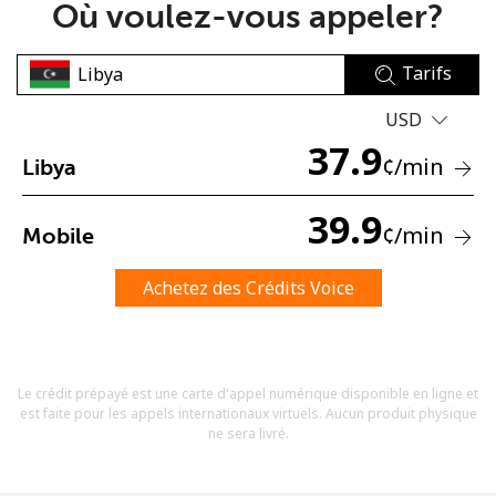
Où voulez-vous appeler?
Tarifs
USD
37.9
¢
/min
Libya
Aucun mot de passe créé
8 caractères minimum
39.9
¢
/min
Mobile
Une lettre majuscule et une lettre minuscule
Un numéro
Un caractère spécial
Achetez des Crédits Voice
Le crédit prépayé est une carte d'appel numérique disponible en ligne et
est faite pour les appels internationaux virtuels. Aucun produit physique
ne sera livré.
Restez en contact pour obtenir nos meilleures offres.
En créant un compte sur ce site, j'accepte les présentes