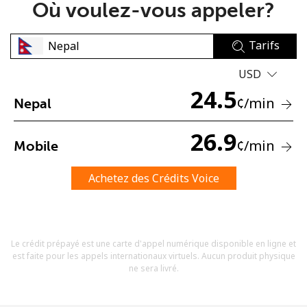
Où voulez-vous appeler?
Tarifs
USD
24.5
¢
/min
Nepal
Aucun mot de passe créé
8 caractères minimum
26.9
¢
/min
Mobile
Une lettre majuscule et une lettre minuscule
Un numéro
Un caractère spécial
Achetez des Crédits Voice
Le crédit prépayé est une carte d'appel numérique disponible en ligne et
est faite pour les appels internationaux virtuels. Aucun produit physique
ne sera livré.
Restez en contact pour obtenir nos meilleures offres.
En créant un compte sur ce site, j'accepte les présentes