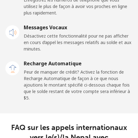
utilisez le plus de façon à avoir vos proches en ligne
Mobile
⁦48.9¢⁩
10 min pour ⁦$5⁩
⁦11¢⁩
plus rapidement.
New Zealand
Messages Vocaux
Désactivez cette fonctionnalité pour ne pas afficher
Ligne fixe
⁦2.6¢⁩
192 min pour
-
en cours d’appel les messages relatifs au solde et aux
⁦$5⁩
minutes.
Mobile
⁦6.9¢⁩
72 min pour ⁦$5⁩
⁦12¢⁩
Recharge Automatique
Peur de manquer de crédit? Activez la fonction de
Nicaragua
Recharge Automatique de façon à ce que nous
ajoutions le montant spécifié ci-dessous chaque fois
que le solde restant de votre compte sera inférieur à
Ligne fixe
⁦19.5¢⁩
25 min pour ⁦$5⁩
-
⁦$5⁩.
Mobile
⁦33.9¢⁩
14 min pour ⁦$5⁩
⁦27¢⁩
Niger
FAQ sur les appels internationaux
vers le(s)/la Nepal avec