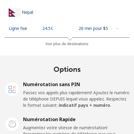
Nepal
Ligne fixe
⁦24.5¢⁩
20 min pour ⁦$5⁩
-
Mobile
⁦26.9¢⁩
18 min pour ⁦$5⁩
-
Voir plus de destinations
Netherlands
Options
Ligne fixe
⁦1.5¢⁩
333 min pour
-
⁦$5⁩
Numérotation sans PIN
Passez vos appels plus rapidement! Ajoutez le numéro
Mobile
⁦22.5¢⁩
22 min pour ⁦$5⁩
⁦13¢⁩
de téléphone DEPUIS lequel vous appelez. Respectez
le format suivant:
indicatif pays + numéro.
New Caledonia
Numérotation Rapide
Ligne fixe
⁦45.5¢⁩
10 min pour ⁦$5⁩
-
Augmentez votre vitesse de numérotation!
Enregistrez les numéros de téléphone que vous