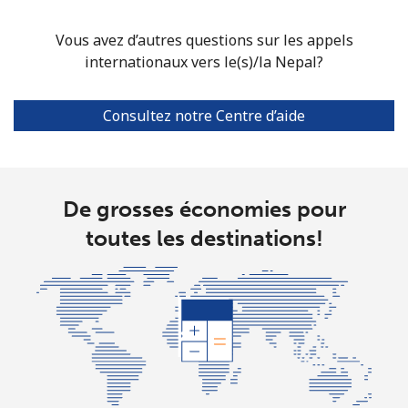
North Korea
Vous avez d’autres questions sur les appels
internationaux vers le(s)/la Nepal?
All country
⁦73.9¢⁩
6 min pour ⁦$5⁩
-
Consultez notre Centre d’aide
Norway
Ligne fixe
⁦1.5¢⁩
333 min pour
-
⁦$5⁩
De grosses économies pour
Mobile
⁦1.6¢⁩
312 min pour
⁦8¢⁩
toutes les destinations!
⁦$5⁩