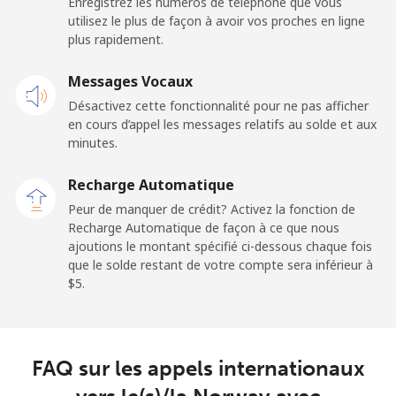
Enregistrez les numéros de téléphone que vous
utilisez le plus de façon à avoir vos proches en ligne
Mobile
⁦48.9¢⁩
10 min pour ⁦$5⁩
⁦11¢⁩
plus rapidement.
New Zealand
Messages Vocaux
Désactivez cette fonctionnalité pour ne pas afficher
Ligne fixe
⁦2.6¢⁩
192 min pour
-
en cours d’appel les messages relatifs au solde et aux
⁦$5⁩
minutes.
Mobile
⁦6.9¢⁩
72 min pour ⁦$5⁩
⁦12¢⁩
Recharge Automatique
Peur de manquer de crédit? Activez la fonction de
Nicaragua
Recharge Automatique de façon à ce que nous
ajoutions le montant spécifié ci-dessous chaque fois
que le solde restant de votre compte sera inférieur à
Ligne fixe
⁦19.5¢⁩
25 min pour ⁦$5⁩
-
⁦$5⁩.
Mobile
⁦33.9¢⁩
14 min pour ⁦$5⁩
⁦27¢⁩
Niger
FAQ sur les appels internationaux