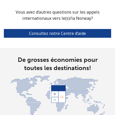
North Korea
Vous avez d’autres questions sur les appels
internationaux vers le(s)/la Norway?
All country
⁦73.9¢⁩
6 min pour ⁦$5⁩
-
Consultez notre Centre d’aide
Norway
Ligne fixe
⁦1.5¢⁩
333 min pour
-
⁦$5⁩
De grosses économies pour
Mobile
⁦1.6¢⁩
312 min pour
⁦8¢⁩
toutes les destinations!
⁦$5⁩