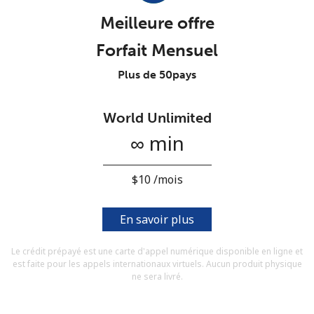
Conditions générales.
Meilleure offre
Forfait Mensuel
S'inscrire
Plus de 50pays
World Unlimited
Bonjour!
∞ min
Identifiez-vous ou
INSCRIVEZ-VOUS →
⁦$10⁩ /mois
En savoir plus
Le crédit prépayé est une carte d'appel numérique disponible en ligne et
est faite pour les appels internationaux virtuels. Aucun produit physique
Rappel du mot de passe →
ne sera livré.