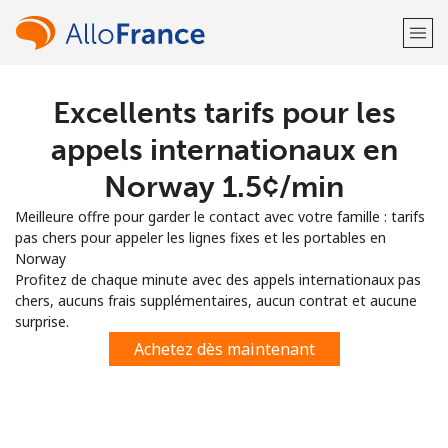
Excellents tarifs pour les
Bienvenue!
appels internationaux en
Vous avez déjà un compte?
Connectez-vous →
Norway ⁦1.5¢⁩/min
Meilleure offre pour garder le contact avec votre famille : tarifs
S'enregistrer avec
pas chers pour appeler les lignes fixes et les portables en
Norway
Profitez de chaque minute avec des appels internationaux pas
chers, aucuns frais supplémentaires, aucun contrat et aucune
surprise.
ou
Achetez dès maintenant