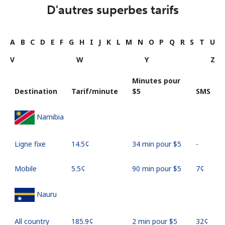
D'autres superbes tarifs
A
B
C
D
E
F
G
H
I
J
K
L
M
N
O
P
Q
R
S
T
U
V
W
Y
Z
Minutes pour
Destination
Tarif/minute
⁦$5⁩
SMS
Namibia
Ligne fixe
⁦14.5¢⁩
34 min pour ⁦$5⁩
-
Mobile
⁦5.5¢⁩
90 min pour ⁦$5⁩
⁦7¢⁩
Nauru
All country
⁦185.9¢⁩
2 min pour ⁦$5⁩
⁦32¢⁩