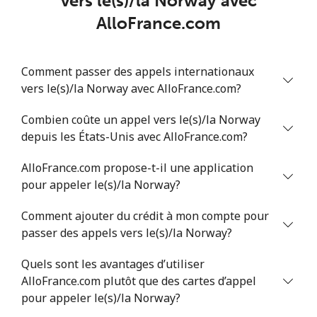
vers le(s)/la Norway avec
Ligne fixe
⁦53.9¢⁩
9 min pour ⁦$5⁩
-
AlloFrance.com
Mobile
⁦47.9¢⁩
10 min pour ⁦$5⁩
⁦32¢⁩
Comment passer des appels internationaux
Nigeria
vers le(s)/la Norway avec AlloFrance.com?
Ligne fixe
Combien coûte un appel vers le(s)/la Norway
⁦21.5¢⁩
23 min pour ⁦$5⁩
-
depuis les États-Unis avec AlloFrance.com?
Mobile
⁦16.5¢⁩
30 min pour ⁦$5⁩
⁦35¢⁩
AlloFrance.com propose-t-il une application
pour appeler le(s)/la Norway?
Niue
Comment ajouter du crédit à mon compte pour
All country
⁦205.9¢⁩
2 min pour ⁦$5⁩
-
passer des appels vers le(s)/la Norway?
Quels sont les avantages d’utiliser
Norfolk Island
AlloFrance.com plutôt que des cartes d’appel
pour appeler le(s)/la Norway?
All country
⁦200.9¢⁩
2 min pour ⁦$5⁩
-