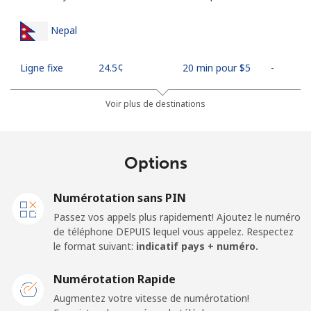
Nepal
Ligne fixe
⁦24.5¢⁩
20 min pour ⁦$5⁩
-
Mobile
⁦26.9¢⁩
18 min pour ⁦$5⁩
-
Voir plus de destinations
Netherlands
Options
Ligne fixe
⁦1.5¢⁩
333 min pour
-
⁦$5⁩
Numérotation sans PIN
Passez vos appels plus rapidement! Ajoutez le numéro
Mobile
⁦22.5¢⁩
22 min pour ⁦$5⁩
⁦13¢⁩
de téléphone DEPUIS lequel vous appelez. Respectez
le format suivant:
indicatif pays + numéro.
New Caledonia
Numérotation Rapide
Ligne fixe
⁦45.5¢⁩
10 min pour ⁦$5⁩
-
Augmentez votre vitesse de numérotation!