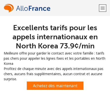
Excellents tarifs pour les
Bienvenue!
appels internationaux en
Vous avez déjà un compte?
Connectez-vous →
North Korea ⁦73.9¢⁩/min
Meilleure offre pour garder le contact avec votre famille : tarifs
S'enregistrer avec
pas chers pour appeler les lignes fixes et les portables en North
Korea
Profitez de chaque minute avec des appels internationaux pas
chers, aucuns frais supplémentaires, aucun contrat et aucune
surprise.
ou
Achetez dès maintenant