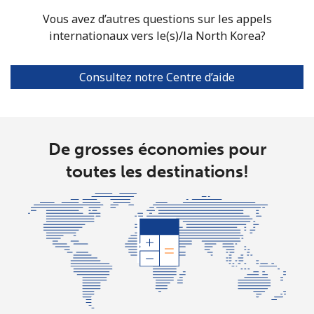
Vous avez d’autres questions sur les appels
All country
⁦73.9¢⁩
6 min pour ⁦$5⁩
-
internationaux vers le(s)/la North Korea?
Norway
Consultez notre Centre d’aide
Ligne fixe
⁦1.5¢⁩
333 min pour
-
⁦$5⁩
De grosses économies pour
Mobile
⁦1.6¢⁩
312 min pour
⁦8¢⁩
⁦$5⁩
toutes les destinations!