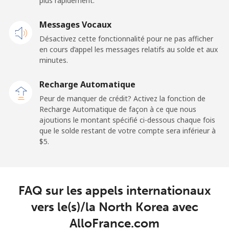
plus rapidement.
New Zealand
Messages Vocaux
Désactivez cette fonctionnalité pour ne pas afficher
Ligne fixe
⁦2.6¢⁩
192 min pour
-
en cours d’appel les messages relatifs au solde et aux
⁦$5⁩
minutes.
Mobile
⁦6.9¢⁩
72 min pour ⁦$5⁩
⁦12¢⁩
Recharge Automatique
Peur de manquer de crédit? Activez la fonction de
Nicaragua
Recharge Automatique de façon à ce que nous
ajoutions le montant spécifié ci-dessous chaque fois
que le solde restant de votre compte sera inférieur à
Ligne fixe
⁦19.5¢⁩
25 min pour ⁦$5⁩
-
⁦$5⁩.
Mobile
⁦33.9¢⁩
14 min pour ⁦$5⁩
⁦27¢⁩
Niger
FAQ sur les appels internationaux
vers le(s)/la North Korea avec
Ligne fixe
⁦53.9¢⁩
9 min pour ⁦$5⁩
-
AlloFrance.com