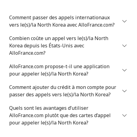
Mobile
⁦47.9¢⁩
10 min pour ⁦$5⁩
⁦32¢⁩
Comment passer des appels internationaux
Nigeria
vers le(s)/la North Korea avec AlloFrance.com?
Ligne fixe
Combien coûte un appel vers le(s)/la North
⁦21.5¢⁩
23 min pour ⁦$5⁩
-
Korea depuis les États-Unis avec
AlloFrance.com?
Mobile
⁦16.5¢⁩
30 min pour ⁦$5⁩
⁦35¢⁩
AlloFrance.com propose-t-il une application
Niue
pour appeler le(s)/la North Korea?
All country
⁦205.9¢⁩
2 min pour ⁦$5⁩
-
Comment ajouter du crédit à mon compte pour
passer des appels vers le(s)/la North Korea?
Norfolk Island
Quels sont les avantages d’utiliser
AlloFrance.com plutôt que des cartes d’appel
All country
⁦200.9¢⁩
2 min pour ⁦$5⁩
-
pour appeler le(s)/la North Korea?
North Korea