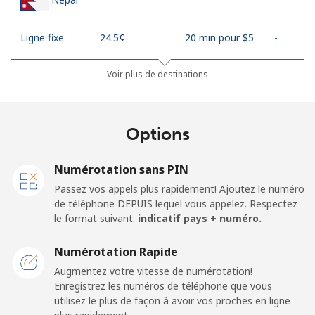
Ligne fixe
⁦24.5¢⁩
20 min pour ⁦$5⁩
-
Mobile
⁦26.9¢⁩
18 min pour ⁦$5⁩
-
Voir plus de destinations
Netherlands
Options
Ligne fixe
⁦1.5¢⁩
333 min pour
-
⁦$5⁩
Numérotation sans PIN
Passez vos appels plus rapidement! Ajoutez le numéro
Mobile
⁦22.5¢⁩
22 min pour ⁦$5⁩
⁦13¢⁩
de téléphone DEPUIS lequel vous appelez. Respectez
le format suivant:
indicatif pays + numéro.
New Caledonia
Numérotation Rapide
Ligne fixe
⁦45.5¢⁩
10 min pour ⁦$5⁩
-
Augmentez votre vitesse de numérotation!
Enregistrez les numéros de téléphone que vous
utilisez le plus de façon à avoir vos proches en ligne
Mobile
⁦48.9¢⁩
10 min pour ⁦$5⁩
⁦11¢⁩