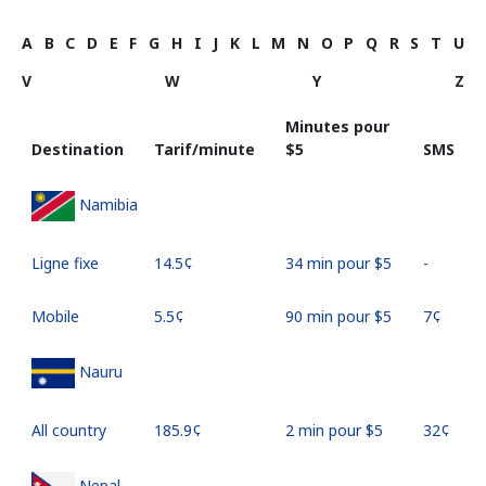
A
B
C
D
E
F
G
H
I
J
K
L
M
N
O
P
Q
R
S
T
U
V
W
Y
Z
Minutes pour
Destination
Tarif/minute
⁦$5⁩
SMS
Namibia
Ligne fixe
⁦14.5¢⁩
34 min pour ⁦$5⁩
-
Mobile
⁦5.5¢⁩
90 min pour ⁦$5⁩
⁦7¢⁩
Nauru
All country
⁦185.9¢⁩
2 min pour ⁦$5⁩
⁦32¢⁩
Nepal