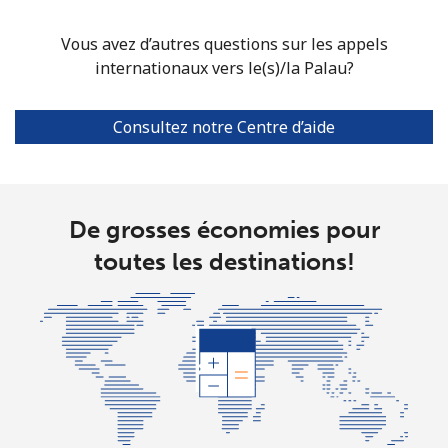
⁦$5⁩
Vous avez d’autres questions sur les appels
Mobile
⁦3.5¢⁩
142 min pour
⁦7¢⁩
internationaux vers le(s)/la Palau?
⁦$5⁩
Puerto Rico
Consultez notre Centre d’aide
All country
⁦1.5¢⁩
333 min pour
⁦4¢⁩
⁦$5⁩
De grosses économies pour
toutes les destinations!