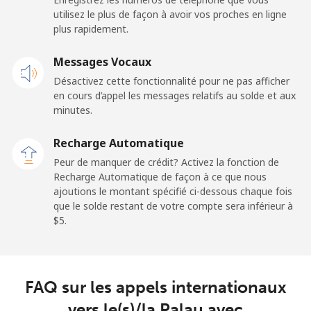
Ligne fixe
⁦132.9¢⁩
3 min pour ⁦$5⁩
-
utilisez le plus de façon à avoir vos proches en ligne
plus rapidement.
Mobile
⁦132.9¢⁩
3 min pour ⁦$5⁩
⁦25¢⁩
Messages Vocaux
Paraguay
Désactivez cette fonctionnalité pour ne pas afficher
en cours d’appel les messages relatifs au solde et aux
Ligne fixe
⁦3.9¢⁩
128 min pour
-
minutes.
⁦$5⁩
Recharge Automatique
Mobile
⁦6.9¢⁩
72 min pour ⁦$5⁩
⁦7¢⁩
Peur de manquer de crédit? Activez la fonction de
Recharge Automatique de façon à ce que nous
ajoutions le montant spécifié ci-dessous chaque fois
Peru
que le solde restant de votre compte sera inférieur à
⁦$5⁩.
Ligne fixe
⁦1.5¢⁩
333 min pour
-
⁦$5⁩
Mobile
⁦1.5¢⁩
333 min pour
-
FAQ sur les appels internationaux
⁦$5⁩
vers le(s)/la Palau avec