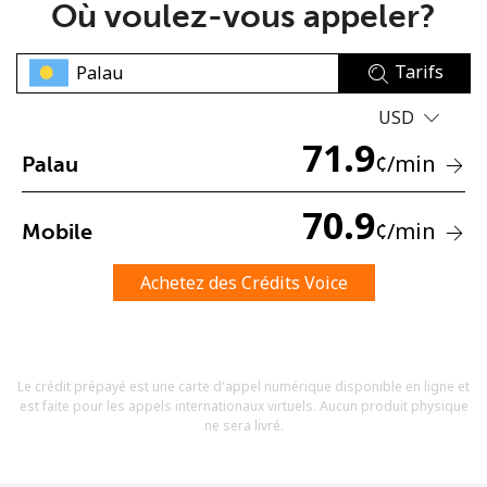
Où voulez-vous appeler?
Tarifs
USD
71.9
¢
/min
Palau
Aucun mot de passe créé
8 caractères minimum
70.9
¢
/min
Mobile
Une lettre majuscule et une lettre minuscule
Un numéro
Un caractère spécial
Achetez des Crédits Voice
Le crédit prépayé est une carte d'appel numérique disponible en ligne et
est faite pour les appels internationaux virtuels. Aucun produit physique
ne sera livré.
Restez en contact pour obtenir nos meilleures offres.
En créant un compte sur ce site, j'accepte les présentes