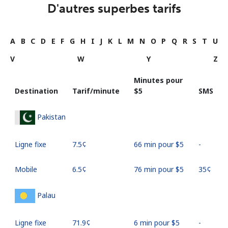
D'autres superbes tarifs
A
B
C
D
E
F
G
H
I
J
K
L
M
N
O
P
Q
R
S
T
U
V
W
Y
Z
Minutes pour
Destination
Tarif/minute
⁦$5⁩
SMS
Pakistan
Ligne fixe
⁦7.5¢⁩
66 min pour ⁦$5⁩
-
Mobile
⁦6.5¢⁩
76 min pour ⁦$5⁩
⁦35¢⁩
Palau
Ligne fixe
⁦71.9¢⁩
6 min pour ⁦$5⁩
-