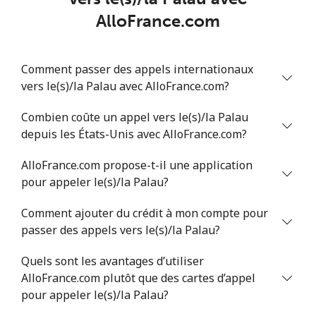
AlloFrance.com
Philippines
Ligne fixe
⁦21.5¢⁩
23 min pour ⁦$5⁩
-
Comment passer des appels internationaux
vers le(s)/la Palau avec AlloFrance.com?
Mobile
⁦13.5¢⁩
37 min pour ⁦$5⁩
-
Combien coûte un appel vers le(s)/la Palau
Poland
depuis les États-Unis avec AlloFrance.com?
AlloFrance.com propose-t-il une application
Ligne fixe
⁦1.5¢⁩
333 min pour
-
⁦$5⁩
pour appeler le(s)/la Palau?
Comment ajouter du crédit à mon compte pour
Mobile
⁦1.9¢⁩
263 min pour
⁦7¢⁩
passer des appels vers le(s)/la Palau?
⁦$5⁩
Quels sont les avantages d’utiliser
Portugal
AlloFrance.com plutôt que des cartes d’appel
pour appeler le(s)/la Palau?
Ligne fixe
⁦1.5¢⁩
333 min pour
-