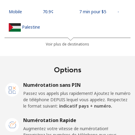
Mobile
⁦70.9¢⁩
7 min pour ⁦$5⁩
-
Palestine
Ligne fixe
⁦27.9¢⁩
17 min pour ⁦$5⁩
-
Voir plus de destinations
Mobile
⁦33.5¢⁩
14 min pour ⁦$5⁩
-
Options
Panama
Numérotation sans PIN
Ligne fixe
⁦5.9¢⁩
84 min pour ⁦$5⁩
-
Passez vos appels plus rapidement! Ajoutez le numéro
de téléphone DEPUIS lequel vous appelez. Respectez
Mobile
⁦19.9¢⁩
25 min pour ⁦$5⁩
⁦14¢⁩
le format suivant:
indicatif pays + numéro.
Papua New Guinea
Numérotation Rapide
Augmentez votre vitesse de numérotation!
Enregistrez les numéros de téléphone que vous