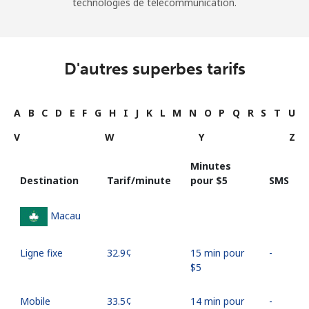
technologies de télécommunication.
D'autres superbes tarifs
A
B
C
D
E
F
G
H
I
J
K
L
M
N
O
P
Q
R
S
T
U
V
W
Y
Z
Minutes
Destination
Tarif/minute
pour ⁦$5⁩
SMS
Macau
Ligne fixe
⁦32.9¢⁩
15 min pour
-
⁦$5⁩
Mobile
⁦33.5¢⁩
14 min pour
-