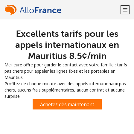
Excellents tarifs pour les
Bienvenue!
appels internationaux en
Vous avez déjà un compte?
Connectez-vous →
Mauritius ⁦8.5¢⁩/min
Meilleure offre pour garder le contact avec votre famille : tarifs
S'enregistrer avec
pas chers pour appeler les lignes fixes et les portables en
Mauritius
Profitez de chaque minute avec des appels internationaux pas
chers, aucuns frais supplémentaires, aucun contrat et aucune
surprise.
ou
Achetez dès maintenant