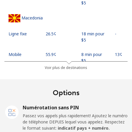
⁦$5⁩
Macedonia
Ligne fixe
⁦26.5¢⁩
18 min pour
-
⁦$5⁩
Mobile
⁦55.9¢⁩
8 min pour
⁦13¢⁩
⁦$5⁩
Voir plus de destinations
Madagascar
Options
Ligne fixe
⁦81.9¢⁩
6 min pour
-
⁦$5⁩
Numérotation sans PIN
Mobile
⁦88.5¢⁩
5 min pour
-
Passez vos appels plus rapidement! Ajoutez le numéro
⁦$5⁩
de téléphone DEPUIS lequel vous appelez. Respectez
le format suivant:
indicatif pays + numéro.