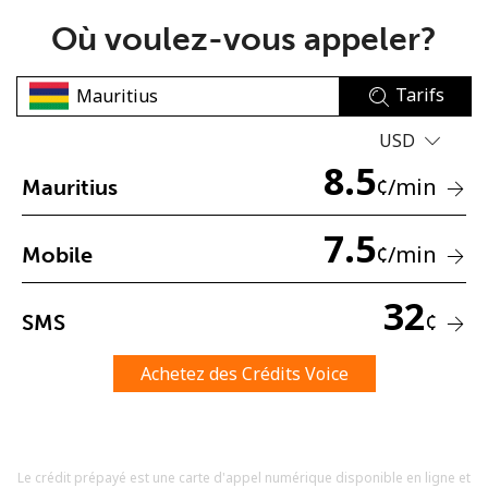
Où voulez-vous appeler?
Tarifs
USD
8.5
Aucun mot de passe créé
¢
/min
Mauritius
8 caractères minimum
Une lettre majuscule et une lettre minuscule
7.5
¢
/min
Mobile
Un numéro
Un caractère spécial
32
¢
SMS
Achetez des Crédits Voice
Restez en contact pour obtenir nos meilleures offres.
Le crédit prépayé est une carte d'appel numérique disponible en ligne et
En créant un compte sur ce site, j'accepte les présentes