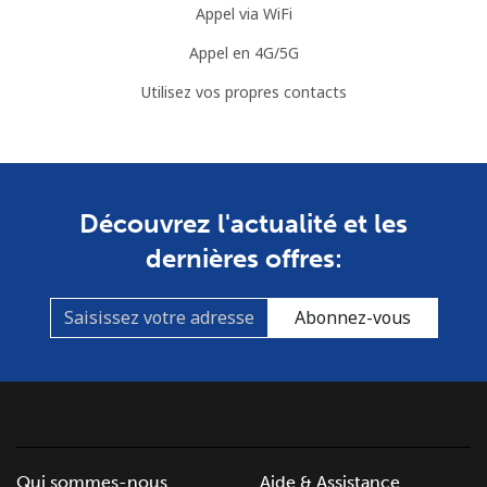
Appel via WiFi
Mobile
⁦7.5¢⁩
66 min pour
⁦32¢⁩
Appel en 4G/5G
⁦$5⁩
Utilisez vos propres contacts
Mayotte Island
Ligne fixe
⁦37.5¢⁩
13 min pour
-
⁦$5⁩
Découvrez l'actualité et les
Mobile
⁦61.9¢⁩
8 min pour
-
dernières offres:
⁦$5⁩
Abonnez-vous
Mexico
Ligne fixe
⁦1.5¢⁩
333 min pour
-
⁦$5⁩
Mobile
⁦1.5¢⁩
333 min pour
⁦7¢⁩
Qui sommes-nous
Aide & Assistance
⁦$5⁩