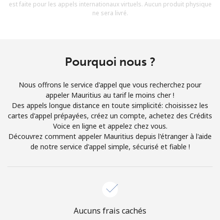
est faite pour les appels internationaux virtuels. Aucun produit physique
Conditions générales.
ne sera livré.
S'inscrire
Pourquoi nous ?
Nous offrons le service d'appel que vous recherchez pour
Bonjour!
appeler Mauritius au tarif le moins cher !
Des appels longue distance en toute simplicité: choisissez les
cartes d'appel prépayées, créez un compte, achetez des Crédits
Identifiez-vous ou
INSCRIVEZ-VOUS →
Voice en ligne et appelez chez vous.
Découvrez comment appeler Mauritius depuis l'étranger à l'aide
de notre service d'appel simple, sécurisé et fiable !
Rappel du mot de passe →
Aucuns frais cachés