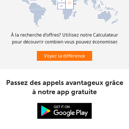
Ligne fixe
⁦6.9¢⁩
72 min pour
-
⁦$5⁩
Mobile
⁦30.9¢⁩
16 min pour
-
⁦$5⁩
À la recherche d'offres? Utilisez notre Calculateur
pour découvrir combien vous pouvez économiser.
Mauritania
Voyez la différence
Ligne fixe
⁦86.9¢⁩
5 min pour
-
⁦$5⁩
Passez des appels avantageux grâce
Mobile
⁦89.5¢⁩
5 min pour
-
⁦$5⁩
à notre app gratuite
Mauritius
Ligne fixe
⁦8.5¢⁩
58 min pour
-
⁦$5⁩