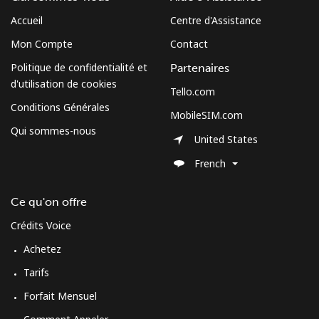
Accueil
Centre d'Assistance
Micronesia
Mon Compte
Contact
Politique de confidentialité et
Partenaires
All country
⁦70.9¢⁩
7 min pour
-
d'utilisation de cookies
⁦$5⁩
Tello.com
Conditions Générales
MobileSIM.com
Moldova
Qui sommes-nous
United States
Ligne fixe
⁦38.9¢⁩
12 min pour
-
French
⁦$5⁩
Ce qu'on offre
Mobile
⁦39.9¢⁩
12 min pour
⁦32¢⁩
Crédits Voice
⁦$5⁩
Achetez
Monaco
Tarifs
Forfait Mensuel
Ligne fixe
⁦42.5¢⁩
11 min pour
-
⁦$5⁩