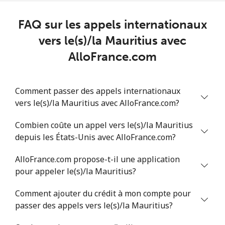
Ligne fixe
⁦109.9¢⁩
4 min pour
-
⁦$5⁩
FAQ sur les appels internationaux
Mobile
⁦108.9¢⁩
4 min pour
-
vers le(s)/la Mauritius avec
⁦$5⁩
AlloFrance.com
Mali
Comment passer des appels internationaux
Ligne fixe
⁦53.9¢⁩
9 min pour
-
vers le(s)/la Mauritius avec AlloFrance.com?
⁦$5⁩
Combien coûte un appel vers le(s)/la Mauritius
Mobile
⁦53.9¢⁩
9 min pour
⁦17¢⁩
depuis les États-Unis avec AlloFrance.com?
⁦$5⁩
AlloFrance.com propose-t-il une application
pour appeler le(s)/la Mauritius?
Malta
Comment ajouter du crédit à mon compte pour
Ligne fixe
⁦39.5¢⁩
12 min pour
-
passer des appels vers le(s)/la Mauritius?
⁦$5⁩