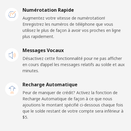
Malawi
Numérotation Rapide
Ligne fixe
⁦57.9¢⁩
8 min pour
-
Augmentez votre vitesse de numérotation!
⁦$5⁩
Enregistrez les numéros de téléphone que vous
utilisez le plus de façon à avoir vos proches en ligne
plus rapidement.
Mobile
⁦57.9¢⁩
8 min pour
-
⁦$5⁩
Messages Vocaux
Désactivez cette fonctionnalité pour ne pas afficher
Malaysia
en cours d’appel les messages relatifs au solde et aux
minutes.
Ligne fixe
⁦1.5¢⁩
333 min pour
-
⁦$5⁩
Recharge Automatique
Peur de manquer de crédit? Activez la fonction de
Mobile
⁦1.5¢⁩
333 min pour
-
Recharge Automatique de façon à ce que nous
⁦$5⁩
ajoutions le montant spécifié ci-dessous chaque fois
que le solde restant de votre compte sera inférieur à
Maldives
⁦$5⁩.