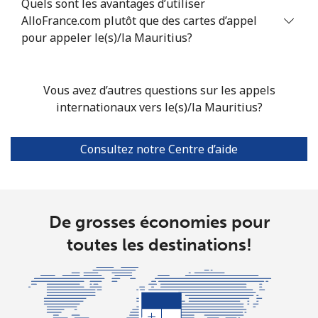
Quels sont les avantages d’utiliser
Mobile
⁦58.5¢⁩
8 min pour
⁦8¢⁩
AlloFrance.com plutôt que des cartes d’appel
⁦$5⁩
pour appeler le(s)/la Mauritius?
Mariana Islands
Vous avez d’autres questions sur les appels
All country
⁦10.5¢⁩
47 min pour
-
internationaux vers le(s)/la Mauritius?
⁦$5⁩
Consultez notre Centre d’aide
Marshall Islands
Ligne fixe
⁦32.9¢⁩
15 min pour
-
⁦$5⁩
De grosses économies pour
Mobile
⁦32.9¢⁩
15 min pour
-
toutes les destinations!
⁦$5⁩
Martinique