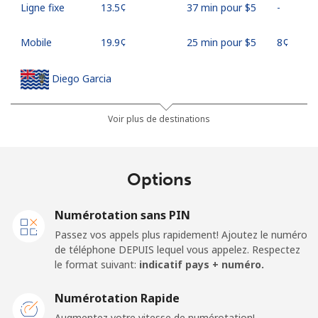
Ligne fixe
⁦13.5¢⁩
37 min pour ⁦$5⁩
-
Mobile
⁦19.9¢⁩
25 min pour ⁦$5⁩
⁦8¢⁩
Diego Garcia
Ligne fixe
⁦185.5¢⁩
2 min pour ⁦$5⁩
-
Voir plus de destinations
Mobile
⁦185.5¢⁩
2 min pour ⁦$5⁩
-
Options
Djibouti
Numérotation sans PIN
Ligne fixe
⁦43.5¢⁩
11 min pour ⁦$5⁩
-
Passez vos appels plus rapidement! Ajoutez le numéro
de téléphone DEPUIS lequel vous appelez. Respectez
Mobile
⁦43.5¢⁩
11 min pour ⁦$5⁩
⁦14¢⁩
le format suivant:
indicatif pays + numéro.
Dominica
Numérotation Rapide
Augmentez votre vitesse de numérotation!