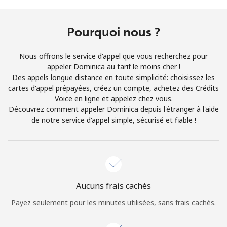
Conditions générales.
Pourquoi nous ?
S'inscrire
Nous offrons le service d'appel que vous recherchez pour
appeler Dominica au tarif le moins cher !
Des appels longue distance en toute simplicité: choisissez les
cartes d'appel prépayées, créez un compte, achetez des Crédits
Bonjour!
Voice en ligne et appelez chez vous.
Découvrez comment appeler Dominica depuis l'étranger à l'aide
de notre service d'appel simple, sécurisé et fiable !
Identifiez-vous ou
INSCRIVEZ-VOUS →
Aucuns frais cachés
Rappel du mot de passe →
Payez seulement pour les minutes utilisées, sans frais cachés.