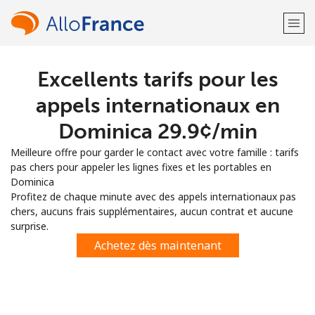
Excellents tarifs pour les
Bienvenue!
appels internationaux en
Vous avez déjà un compte?
Connectez-vous →
Dominica ⁦29.9¢⁩/min
Meilleure offre pour garder le contact avec votre famille : tarifs
S'enregistrer avec
pas chers pour appeler les lignes fixes et les portables en
Dominica
Profitez de chaque minute avec des appels internationaux pas
chers, aucuns frais supplémentaires, aucun contrat et aucune
surprise.
ou
Achetez dès maintenant