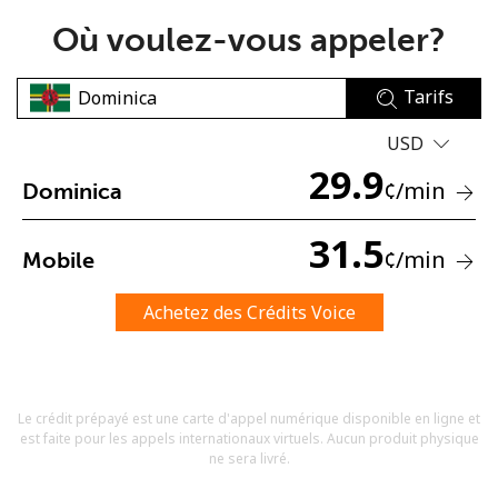
Où voulez-vous appeler?
Tarifs
USD
29.9
Aucun mot de passe créé
¢
/min
Dominica
8 caractères minimum
Une lettre majuscule et une lettre minuscule
31.5
¢
/min
Mobile
Un numéro
Un caractère spécial
Achetez des Crédits Voice
Le crédit prépayé est une carte d'appel numérique disponible en ligne et
est faite pour les appels internationaux virtuels. Aucun produit physique
Restez en contact pour obtenir nos meilleures offres.
ne sera livré.
En créant un compte sur ce site, j'accepte les présentes