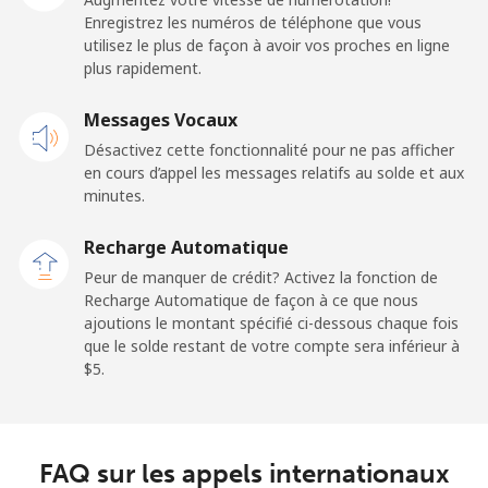
Enregistrez les numéros de téléphone que vous
Ligne fixe
⁦29.9¢⁩
16 min pour ⁦$5⁩
-
utilisez le plus de façon à avoir vos proches en ligne
plus rapidement.
Mobile
⁦31.5¢⁩
15 min pour ⁦$5⁩
-
Messages Vocaux
Dominican Republic
Désactivez cette fonctionnalité pour ne pas afficher
en cours d’appel les messages relatifs au solde et aux
Ligne fixe
⁦5.5¢⁩
90 min pour ⁦$5⁩
-
minutes.
Recharge Automatique
Mobile
⁦15.5¢⁩
32 min pour ⁦$5⁩
⁦14¢⁩
Peur de manquer de crédit? Activez la fonction de
Recharge Automatique de façon à ce que nous
ajoutions le montant spécifié ci-dessous chaque fois
que le solde restant de votre compte sera inférieur à
⁦$5⁩.
FAQ sur les appels internationaux