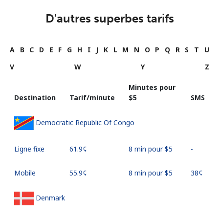
D'autres superbes tarifs
A
B
C
D
E
F
G
H
I
J
K
L
M
N
O
P
Q
R
S
T
U
V
W
Y
Z
Minutes pour
Destination
Tarif/minute
⁦$5⁩
SMS
Democratic Republic Of Congo
Ligne fixe
⁦61.9¢⁩
8 min pour ⁦$5⁩
-
Mobile
⁦55.9¢⁩
8 min pour ⁦$5⁩
⁦38¢⁩
Denmark