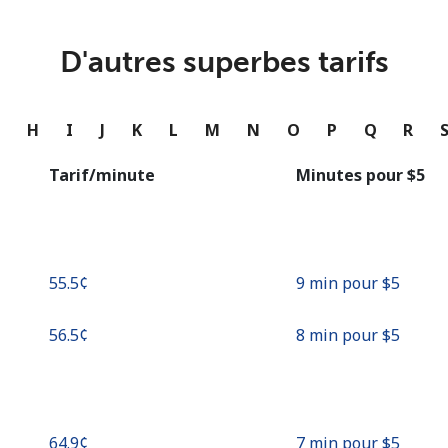
ou
Continue avec
D'autres superbes tarifs
G
H
I
J
K
L
M
N
O
P
Q
R
Tarif/minute
Minutes pour ⁦$5⁩
⁦55.5¢⁩
9 min pour ⁦$5⁩
⁦56.5¢⁩
8 min pour ⁦$5⁩
⁦64.9¢⁩
7 min pour ⁦$5⁩