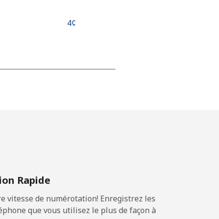
⁦4¢⁩
-
⁦16¢⁩
-
on Rapide
⁦11¢⁩
 vitesse de numérotation! Enregistrez les
phone que vous utilisez le plus de façon à