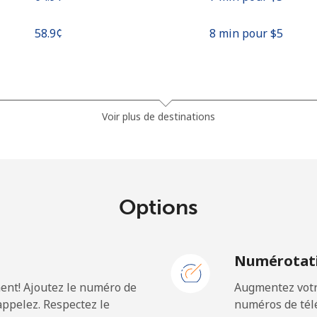
⁦58.9¢⁩
8 min pour ⁦$5⁩
⁦32.5¢⁩
15 min pour ⁦$5⁩
Voir plus de destinations
⁦37.9¢⁩
13 min pour ⁦$5⁩
Options
⁦1.5¢⁩
333 min pour ⁦$5⁩
N
Numérotati
⁦1.5¢⁩
333 min pour ⁦$5⁩
ent! Ajoutez le numéro de
Augmentez votre
ppelez. Respectez le
numéros de télé