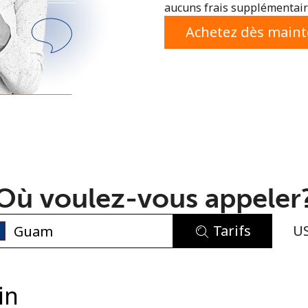
aucuns frais supplémentaire
ou
Achetez dès main
Où voulez-vous appeler
Tarifs
U
Aucun mot de passe créé
8 caractères minimum
in
Une lettre majuscule et une lettre minuscule