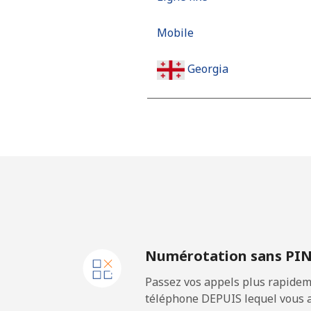
Mobile
Georgia
Ligne fixe
Mobile
Germany
Ligne fixe
Numérotation sans PI
Mobile
Passez vos appels plus rapidem
Ghana
téléphone DEPUIS lequel vous a