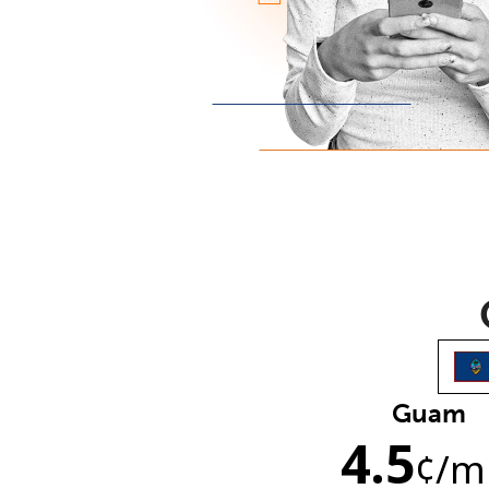
Guam
4.5
¢
/m