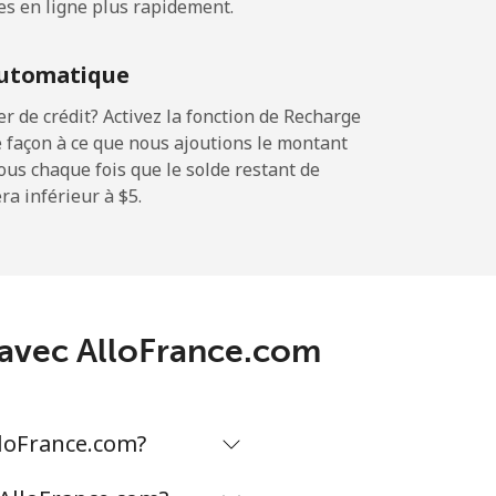
es en ligne plus rapidement.
-
utomatique
-
 de crédit? Activez la fonction de Recharge
 façon à ce que nous ajoutions le montant
sous chaque fois que le solde restant de
a inférieur à ⁦$5⁩.
-
-
m avec AlloFrance.com
-
lloFrance.com?
⁦8¢⁩