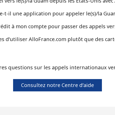
 vers le(s)/la Guam depuis les États-Unis avec
-t-il une application pour appeler le(s)/la Gu
⁦10.5¢⁩
47 min pour ⁦$5⁩
édit à mon compte pour passer des appels vers
⁦10.9¢⁩
45 min pour ⁦$5⁩
s d’utiliser AlloFrance.com plutôt que des car
⁦16.9¢⁩
29 min pour ⁦$5⁩
res questions sur les appels internationaux ver
⁦31.5¢⁩
15 min pour ⁦$5⁩
Consultez notre Centre d’aide
⁦18.5¢⁩
27 min pour ⁦$5⁩
⁦29.5¢⁩
16 min pour ⁦$5⁩