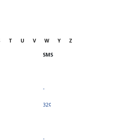
S
T
U
V
W
Y
Z
SMS
-
⁦32¢⁩
-