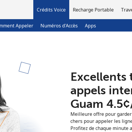
Crédits Voice
Recharge Portable
Trav
mment Appeler
Numéros d'Accès
Apps
Bienvenue!
Excellents 
Vous avez déjà un compte?
Connectez-vous →
appels int
S'enregistrer avec
Guam ⁦4.5¢
Meilleure offre pour garder l
chers pour appeler les lign
Profitez de chaque minute a