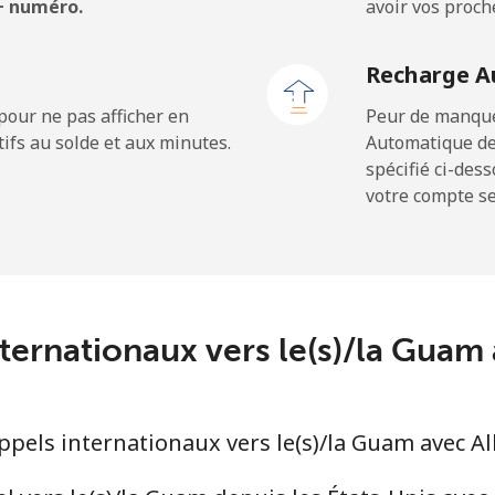
 + numéro.
avoir vos proch
⁦33.9¢⁩
14 min pour ⁦$5⁩
Recharge A
⁦27.5¢⁩
18 min pour ⁦$5⁩
pour ne pas afficher en
Peur de manquer
ifs au solde et aux minutes.
Automatique de
spécifié ci-des
votre compte ser
⁦9.9¢⁩
50 min pour ⁦$5⁩
⁦21.5¢⁩
23 min pour ⁦$5⁩
nternationaux vers le(s)/la Gua
⁦1.5¢⁩
333 min pour ⁦$5⁩
els internationaux vers le(s)/la Guam avec A
⁦1.6¢⁩
312 min pour ⁦$5⁩