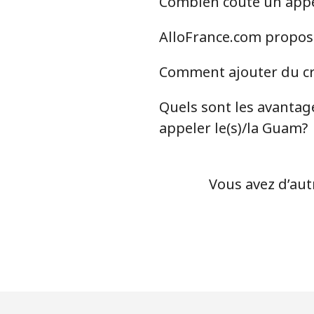
Combien coûte un appel
Greenland
AlloFrance.com propose
Ligne fixe
Comment ajouter du cr
Mobile
Quels sont les avantage
Grenada
appeler le(s)/la Guam?
Ligne fixe
Vous avez d’aut
Mobile
Guadeloupe
Ligne fixe
Mobile