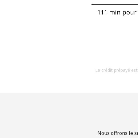
111 min pour ⁦
Le crédit prépayé est
Nous offrons le s