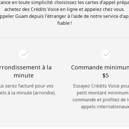
ance en toute simplicité: choisissez les cartes d'appel prép
achetez des Crédits Voice en ligne et appelez chez vous.
Bonjour!
eler Guam depuis l'étranger à l'aide de notre service d'app
fiable !
Identifiez-vous ou
INSCRIVEZ-VOUS →
rrondissement à la
Commande minimu
minute
⁦$5⁩
us serez facturé pour vos
Essayez Crédits Voice pou
Rappel du mot de passe →
els à la minute (arrondie).
petit montant minimum
commande et profitez de 
appels internationaux
Login