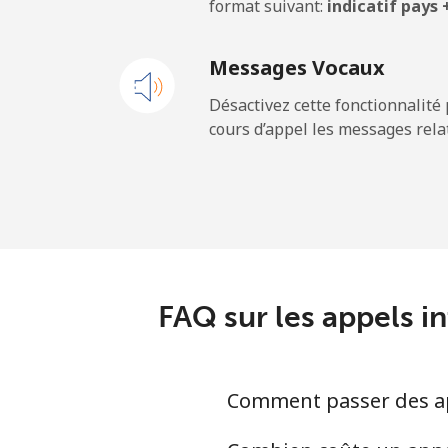
format suivant:
indicatif pays
Ligne fixe
Messages Vocaux
Mobile
Désactivez cette fonctionnalité 
cours d’appel les messages relat
Gibraltar
Ligne fixe
Mobile
Greece
FAQ sur les appels i
Ligne fixe
Comment passer des app
Mobile