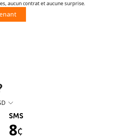
s, aucun contrat et aucune surprise.
tenant
?
SD
SMS
8
¢