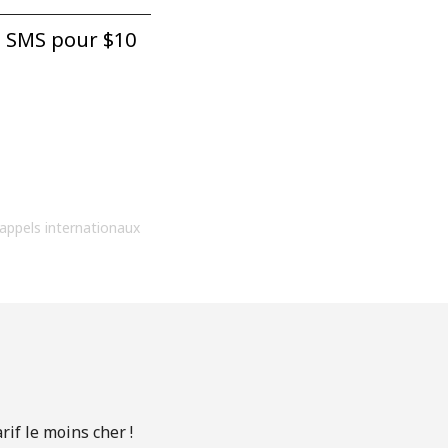
 SMS pour ⁦$10⁩
 appels internationaux
if le moins cher !