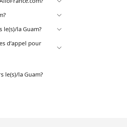
 AlloFrance.com?
am?
-
 le(s)/la Guam?
⁦5¢⁩
tes d’appel pour
-
s le(s)/la Guam?
⁦9¢⁩
-
-