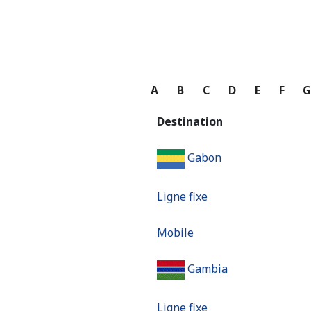
A
B
C
D
E
F
Destination
Gabon
Ligne fixe
Mobile
Gambia
Ligne fixe