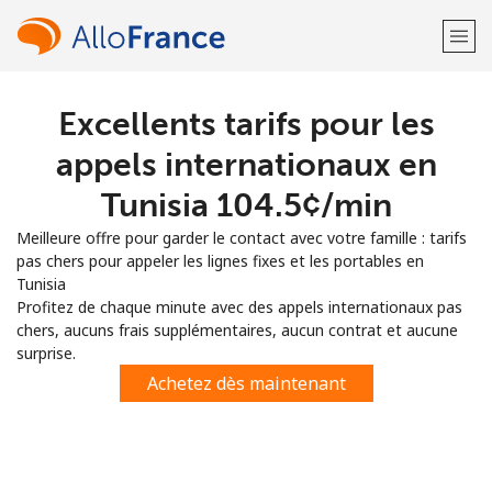
Excellents tarifs pour les
Bienvenue!
appels internationaux en
Vous avez déjà un compte?
Connectez-vous →
Tunisia ⁦104.5¢⁩/min
Meilleure offre pour garder le contact avec votre famille : tarifs
S'enregistrer avec
pas chers pour appeler les lignes fixes et les portables en
Tunisia
Profitez de chaque minute avec des appels internationaux pas
chers, aucuns frais supplémentaires, aucun contrat et aucune
surprise.
ou
Achetez dès maintenant