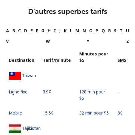
D'autres superbes tarifs
A
B
C
D
E
F
G
H
I
J
K
L
M
N
O
P
Q
R
S
T
U
V
W
Y
Z
Minutes pour
Destination
Tarif/minute
⁦$5⁩
SMS
Taiwan
Ligne fixe
⁦3.9¢⁩
128 min pour
-
⁦$5⁩
Mobile
⁦15.5¢⁩
32 min pour ⁦$5⁩
⁦8¢⁩
Tajikistan