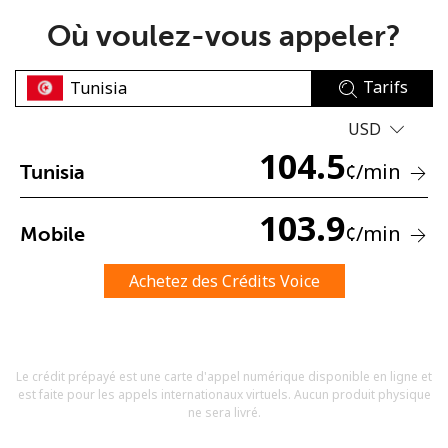
Où voulez-vous appeler?
Tarifs
USD
104.5
Aucun mot de passe créé
¢
/min
Tunisia
8 caractères minimum
Une lettre majuscule et une lettre minuscule
103.9
¢
/min
Mobile
Un numéro
Un caractère spécial
Achetez des Crédits Voice
Le crédit prépayé est une carte d'appel numérique disponible en ligne et
est faite pour les appels internationaux virtuels. Aucun produit physique
Restez en contact pour obtenir nos meilleures offres.
ne sera livré.
En créant un compte sur ce site, j'accepte les présentes