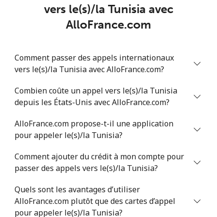
vers le(s)/la Tunisia avec
AlloFrance.com
Ligne fixe
⁦7.9¢⁩
63 min pour ⁦$5⁩
-
Mobile
⁦22.5¢⁩
22 min pour ⁦$5⁩
-
Comment passer des appels internationaux
vers le(s)/la Tunisia avec AlloFrance.com?
Tunisia
Combien coûte un appel vers le(s)/la Tunisia
Ligne fixe
⁦104.5¢⁩
4 min pour ⁦$5⁩
-
depuis les États-Unis avec AlloFrance.com?
AlloFrance.com propose-t-il une application
Mobile
⁦103.9¢⁩
4 min pour ⁦$5⁩
-
pour appeler le(s)/la Tunisia?
Turkey
Comment ajouter du crédit à mon compte pour
passer des appels vers le(s)/la Tunisia?
Ligne fixe
⁦4.9¢⁩
102 min pour
-
⁦$5⁩
Quels sont les avantages d’utiliser
AlloFrance.com plutôt que des cartes d’appel
Mobile
⁦29.9¢⁩
16 min pour ⁦$5⁩
⁦5¢⁩
pour appeler le(s)/la Tunisia?