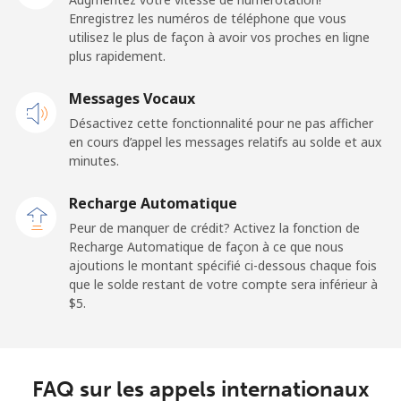
Enregistrez les numéros de téléphone que vous
Togo
utilisez le plus de façon à avoir vos proches en ligne
plus rapidement.
Ligne fixe
⁦42.5¢⁩
11 min pour ⁦$5⁩
-
Messages Vocaux
Mobile
⁦36.5¢⁩
13 min pour ⁦$5⁩
⁦5¢⁩
Désactivez cette fonctionnalité pour ne pas afficher
en cours d’appel les messages relatifs au solde et aux
minutes.
Tokelau
Recharge Automatique
All country
⁦217.5¢⁩
2 min pour ⁦$5⁩
-
Peur de manquer de crédit? Activez la fonction de
Recharge Automatique de façon à ce que nous
Tonga
ajoutions le montant spécifié ci-dessous chaque fois
que le solde restant de votre compte sera inférieur à
⁦$5⁩.
Ligne fixe
⁦128.5¢⁩
3 min pour ⁦$5⁩
-
Mobile
⁦129.9¢⁩
3 min pour ⁦$5⁩
⁦5¢⁩
FAQ sur les appels internationaux
Trinidad And Tobago