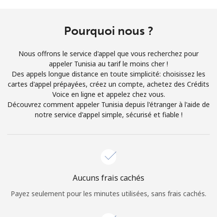
Conditions générales.
Pourquoi nous ?
S'inscrire
Nous offrons le service d'appel que vous recherchez pour
appeler Tunisia au tarif le moins cher !
Des appels longue distance en toute simplicité: choisissez les
cartes d'appel prépayées, créez un compte, achetez des Crédits
Bonjour!
Voice en ligne et appelez chez vous.
Découvrez comment appeler Tunisia depuis l'étranger à l'aide de
notre service d'appel simple, sécurisé et fiable !
Identifiez-vous ou
INSCRIVEZ-VOUS →
Aucuns frais cachés
Rappel du mot de passe →
Payez seulement pour les minutes utilisées, sans frais cachés.