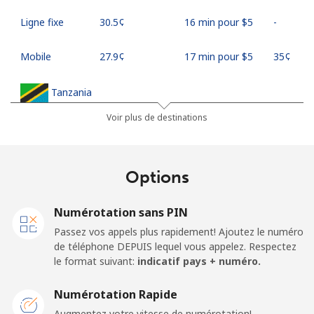
Ligne fixe
⁦30.5¢⁩
16 min pour ⁦$5⁩
-
Mobile
⁦27.9¢⁩
17 min pour ⁦$5⁩
⁦35¢⁩
Tanzania
Voir plus de destinations
Ligne fixe
⁦36.5¢⁩
13 min pour ⁦$5⁩
-
Mobile
⁦28.9¢⁩
17 min pour ⁦$5⁩
-
Options
Thailand
Numérotation sans PIN
Passez vos appels plus rapidement! Ajoutez le numéro
Ligne fixe
⁦3.9¢⁩
128 min pour
-
de téléphone DEPUIS lequel vous appelez. Respectez
⁦$5⁩
le format suivant:
indicatif pays + numéro.
Mobile
⁦3.9¢⁩
128 min pour
⁦5¢⁩
Numérotation Rapide
⁦$5⁩
Augmentez votre vitesse de numérotation!