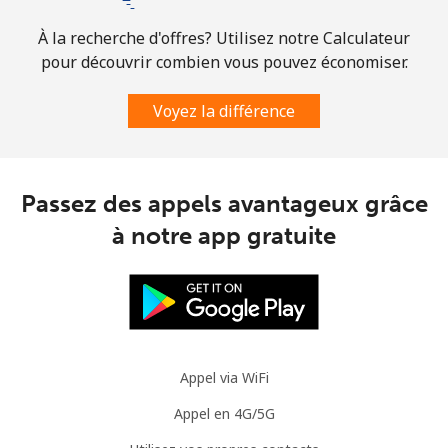
À la recherche d'offres? Utilisez notre Calculateur
Mobile
⁦34.5¢⁩
14 min pour ⁦$5⁩
⁦7¢⁩
pour découvrir combien vous pouvez économiser.
Brazil
Voyez la différence
Ligne fixe
⁦1.5¢⁩
333 min pour
-
⁦$5⁩
Passez des appels avantageux grâce
Mobile
⁦2¢⁩
250 min pour
⁦5¢⁩
à notre app gratuite
⁦$5⁩
British Virgin Islands
Ligne fixe
⁦32.5¢⁩
15 min pour ⁦$5⁩
-
Appel via WiFi
Mobile
⁦33.9¢⁩
14 min pour ⁦$5⁩
⁦16¢⁩
Appel en 4G/5G
Brunei