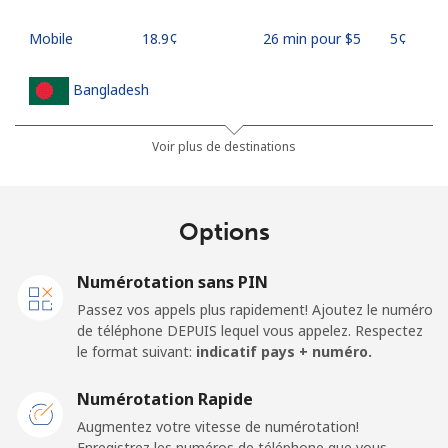
Mobile
⁦18.9¢⁩
26 min pour ⁦$5⁩
⁦5¢⁩
Bangladesh
Ligne fixe
⁦3.5¢⁩
142 min pour
-
Voir plus de destinations
⁦$5⁩
Mobile
⁦2.8¢⁩
178 min pour
-
Options
⁦$5⁩
Numérotation sans PIN
Barbados
Passez vos appels plus rapidement! Ajoutez le numéro
de téléphone DEPUIS lequel vous appelez. Respectez
Ligne fixe
⁦28.5¢⁩
17 min pour ⁦$5⁩
-
le format suivant:
indicatif pays + numéro.
Mobile
⁦32.5¢⁩
15 min pour ⁦$5⁩
-
Numérotation Rapide
Augmentez votre vitesse de numérotation!
Belarus
Enregistrez les numéros de téléphone que vous