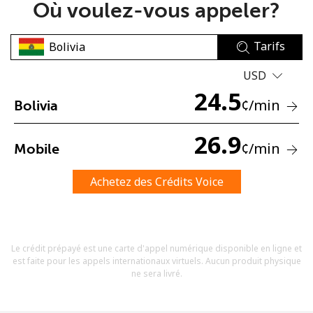
Où voulez-vous appeler?
Tarifs
USD
24.5
¢
/min
Bolivia
Aucun mot de passe créé
8 caractères minimum
26.9
¢
/min
Mobile
Une lettre majuscule et une lettre minuscule
Un numéro
Un caractère spécial
Achetez des Crédits Voice
Le crédit prépayé est une carte d'appel numérique disponible en ligne et
est faite pour les appels internationaux virtuels. Aucun produit physique
ne sera livré.
Restez en contact pour obtenir nos meilleures offres.
En créant un compte sur ce site, j'accepte les présentes