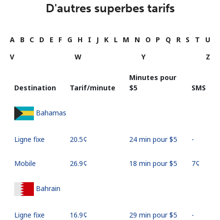
D'autres superbes tarifs
A
B
C
D
E
F
G
H
I
J
K
L
M
N
O
P
Q
R
S
T
U
V
W
Y
Z
Minutes pour
Destination
Tarif/minute
⁦$5⁩
SMS
Bahamas
Ligne fixe
⁦20.5¢⁩
24 min pour ⁦$5⁩
-
Mobile
⁦26.9¢⁩
18 min pour ⁦$5⁩
⁦7¢⁩
Bahrain
Ligne fixe
⁦16.9¢⁩
29 min pour ⁦$5⁩
-