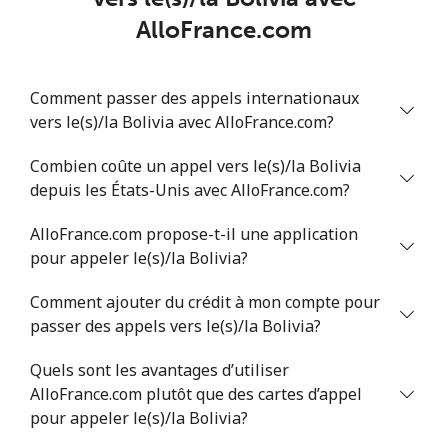
AlloFrance.com
Benin
Ligne fixe
⁦54.9¢⁩
9 min pour ⁦$5⁩
-
Comment passer des appels internationaux
vers le(s)/la Bolivia avec AlloFrance.com?
Mobile
⁦55.9¢⁩
8 min pour ⁦$5⁩
-
Combien coûte un appel vers le(s)/la Bolivia
Bermuda
depuis les États-Unis avec AlloFrance.com?
AlloFrance.com propose-t-il une application
Ligne fixe
⁦3.5¢⁩
142 min pour
-
⁦$5⁩
pour appeler le(s)/la Bolivia?
Comment ajouter du crédit à mon compte pour
Mobile
⁦3.5¢⁩
142 min pour
⁦16¢⁩
passer des appels vers le(s)/la Bolivia?
⁦$5⁩
Quels sont les avantages d’utiliser
Bhutan
AlloFrance.com plutôt que des cartes d’appel
pour appeler le(s)/la Bolivia?
Ligne fixe
⁦9.9¢⁩
50 min pour ⁦$5⁩
-