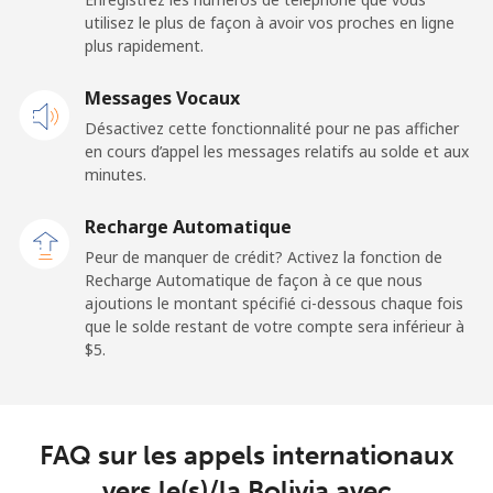
utilisez le plus de façon à avoir vos proches en ligne
plus rapidement.
Ligne fixe
⁦55.5¢⁩
9 min pour ⁦$5⁩
-
Messages Vocaux
Mobile
⁦50.9¢⁩
9 min pour ⁦$5⁩
-
Désactivez cette fonctionnalité pour ne pas afficher
en cours d’appel les messages relatifs au solde et aux
Belgium
minutes.
Ligne fixe
⁦2.9¢⁩
172 min pour
-
Recharge Automatique
⁦$5⁩
Peur de manquer de crédit? Activez la fonction de
Recharge Automatique de façon à ce que nous
Mobile
⁦34.5¢⁩
14 min pour ⁦$5⁩
⁦11¢⁩
ajoutions le montant spécifié ci-dessous chaque fois
que le solde restant de votre compte sera inférieur à
⁦$5⁩.
Belize
Ligne fixe
⁦30.9¢⁩
16 min pour ⁦$5⁩
-
FAQ sur les appels internationaux
Mobile
⁦31.5¢⁩
15 min pour ⁦$5⁩
⁦14¢⁩
vers le(s)/la Bolivia avec