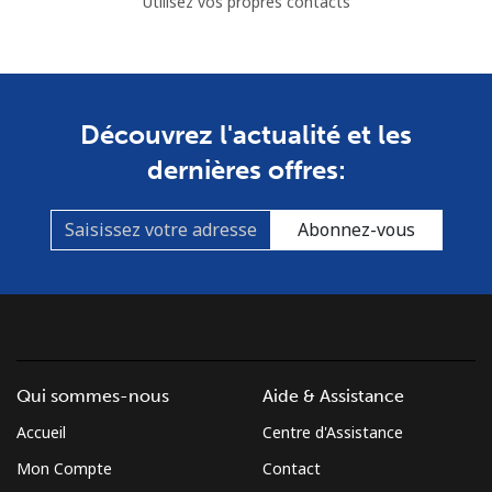
Utilisez vos propres contacts
Ligne fixe
⁦34.5¢⁩
14 min pour ⁦$5⁩
-
Mobile
⁦34.5¢⁩
14 min pour ⁦$5⁩
⁦8¢⁩
Découvrez l'actualité et les
dernières offres:
Bulgaria
Ligne fixe
⁦1.5¢⁩
333 min pour
-
Abonnez-vous
⁦$5⁩
Mobile
⁦4.5¢⁩
111 min pour
⁦35¢⁩
⁦$5⁩
Burkina Faso
Qui sommes-nous
Aide & Assistance
Accueil
Centre d'Assistance
Ligne fixe
⁦54.5¢⁩
9 min pour ⁦$5⁩
-
Mon Compte
Contact