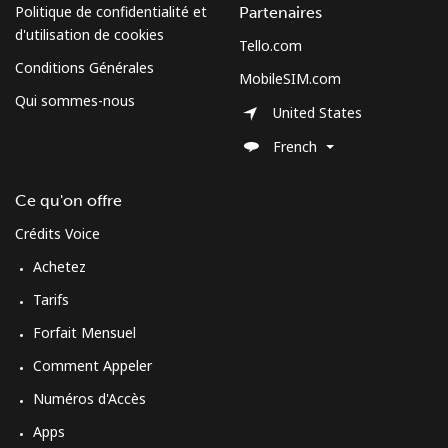
Mobile
⁦47.9¢⁩
10 min pour ⁦$5⁩
⁦26¢⁩
Politique de confidentialité et
Partenaires
d'utilisation de cookies
Tello.com
Burundi
Conditions Générales
MobileSIM.com
Qui sommes-nous
Ligne fixe
⁦69.5¢⁩
7 min pour ⁦$5⁩
-
United States
French
Mobile
⁦63.5¢⁩
7 min pour ⁦$5⁩
-
Ce qu'on offre
Crédits Voice
Achetez
Tarifs
Forfait Mensuel
Comment Appeler
Numéros d'Accès
Apps