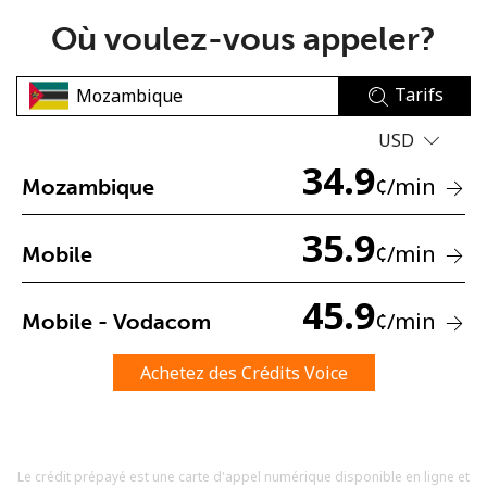
Où voulez-vous appeler?
Tarifs
USD
34.9
Aucun mot de passe créé
¢
/min
Mozambique
8 caractères minimum
Une lettre majuscule et une lettre minuscule
35.9
¢
/min
Mobile
Un numéro
Un caractère spécial
45.9
¢
/min
Mobile - Vodacom
Achetez des Crédits Voice
Restez en contact pour obtenir nos meilleures offres.
Le crédit prépayé est une carte d'appel numérique disponible en ligne et
En créant un compte sur ce site, j'accepte les présentes