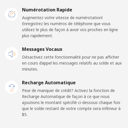
Malawi
Numérotation Rapide
Ligne fixe
⁦57.9¢⁩
8 min pour
-
Augmentez votre vitesse de numérotation!
⁦$5⁩
Enregistrez les numéros de téléphone que vous
utilisez le plus de façon à avoir vos proches en ligne
plus rapidement.
Mobile
⁦57.9¢⁩
8 min pour
-
⁦$5⁩
Messages Vocaux
Désactivez cette fonctionnalité pour ne pas afficher
Malaysia
en cours d’appel les messages relatifs au solde et aux
minutes.
Ligne fixe
⁦1.5¢⁩
333 min pour
-
⁦$5⁩
Recharge Automatique
Peur de manquer de crédit? Activez la fonction de
Mobile
⁦1.5¢⁩
333 min pour
-
Recharge Automatique de façon à ce que nous
⁦$5⁩
ajoutions le montant spécifié ci-dessous chaque fois
que le solde restant de votre compte sera inférieur à
Maldives
⁦$5⁩.