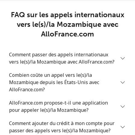
Ligne fixe
⁦109.9¢⁩
4 min pour
-
⁦$5⁩
FAQ sur les appels internationaux
Mobile
⁦108.9¢⁩
4 min pour
-
vers le(s)/la Mozambique avec
⁦$5⁩
AlloFrance.com
Mali
Comment passer des appels internationaux
Ligne fixe
⁦53.9¢⁩
9 min pour
-
vers le(s)/la Mozambique avec AlloFrance.com?
⁦$5⁩
Combien coûte un appel vers le(s)/la
Mobile
⁦53.9¢⁩
9 min pour
⁦17¢⁩
Mozambique depuis les États-Unis avec
⁦$5⁩
AlloFrance.com?
AlloFrance.com propose-t-il une application
Malta
pour appeler le(s)/la Mozambique?
Ligne fixe
⁦39.5¢⁩
12 min pour
-
Comment ajouter du crédit à mon compte pour
⁦$5⁩
passer des appels vers le(s)/la Mozambique?