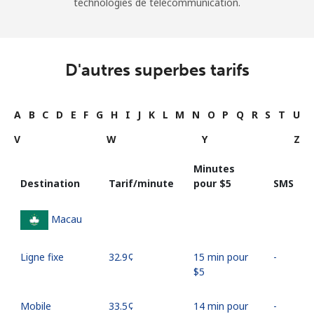
technologies de télécommunication.
D'autres superbes tarifs
A
B
C
D
E
F
G
H
I
J
K
L
M
N
O
P
Q
R
S
T
U
V
W
Y
Z
Minutes
Destination
Tarif/minute
pour ⁦$5⁩
SMS
Macau
Ligne fixe
⁦32.9¢⁩
15 min pour
-
⁦$5⁩
Mobile
⁦33.5¢⁩
14 min pour
-