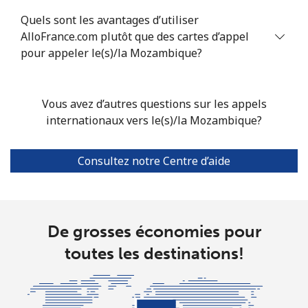
Mobile
⁦58.5¢⁩
8 min pour
⁦8¢⁩
Quels sont les avantages d’utiliser
⁦$5⁩
AlloFrance.com plutôt que des cartes d’appel
pour appeler le(s)/la Mozambique?
Mariana Islands
All country
⁦10.5¢⁩
47 min pour
-
Vous avez d’autres questions sur les appels
⁦$5⁩
internationaux vers le(s)/la Mozambique?
Marshall Islands
Consultez notre Centre d’aide
Ligne fixe
⁦32.9¢⁩
15 min pour
-
⁦$5⁩
De grosses économies pour
Mobile
⁦32.9¢⁩
15 min pour
-
⁦$5⁩
toutes les destinations!
Martinique