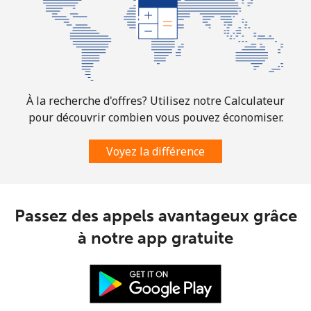
Ligne fixe
⁦6.9¢⁩
72 min pour
-
⁦$5⁩
Mobile
⁦30.9¢⁩
16 min pour
-
⁦$5⁩
À la recherche d'offres? Utilisez notre Calculateur
Mauritania
pour découvrir combien vous pouvez économiser.
Ligne fixe
⁦86.9¢⁩
5 min pour
-
Voyez la différence
⁦$5⁩
Mobile
⁦89.5¢⁩
5 min pour
-
⁦$5⁩
Passez des appels avantageux grâce
à notre app gratuite
Mauritius
Ligne fixe
⁦8.5¢⁩
58 min pour
-
⁦$5⁩