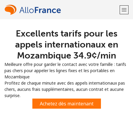
Excellents tarifs pour les
Bienvenue!
appels internationaux en
Vous avez déjà un compte?
Connectez-vous →
Mozambique ⁦34.9¢⁩/min
Meilleure offre pour garder le contact avec votre famille : tarifs
S'enregistrer avec
pas chers pour appeler les lignes fixes et les portables en
Mozambique
Profitez de chaque minute avec des appels internationaux pas
chers, aucuns frais supplémentaires, aucun contrat et aucune
surprise.
ou
Achetez dès maintenant