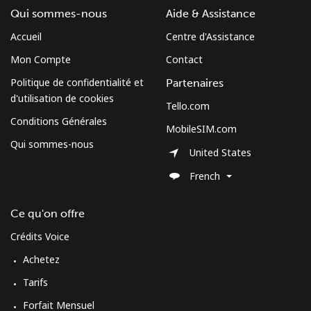
Qui sommes-nous
Aide & Assistance
Micronesia
Accueil
Centre d'Assistance
Mon Compte
Contact
All country
⁦70.9¢⁩
7 min pour
-
Politique de confidentialité et
Partenaires
⁦$5⁩
d'utilisation de cookies
Tello.com
Moldova
Conditions Générales
MobileSIM.com
Qui sommes-nous
United States
Ligne fixe
⁦38.9¢⁩
12 min pour
-
⁦$5⁩
French
Mobile
⁦39.9¢⁩
12 min pour
⁦32¢⁩
Ce qu'on offre
⁦$5⁩
Crédits Voice
Monaco
Achetez
Tarifs
Ligne fixe
⁦42.5¢⁩
11 min pour
-
Forfait Mensuel
⁦$5⁩