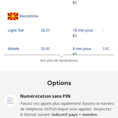
⁦$5⁩
Macedonia
Ligne fixe
⁦26.5¢⁩
18 min pour
-
⁦$5⁩
Mobile
⁦55.9¢⁩
8 min pour
⁦13¢⁩
⁦$5⁩
Voir plus de destinations
Madagascar
Options
Ligne fixe
⁦81.9¢⁩
6 min pour
-
⁦$5⁩
Numérotation sans PIN
Mobile
⁦88.5¢⁩
5 min pour
-
Passez vos appels plus rapidement! Ajoutez le numéro
⁦$5⁩
de téléphone DEPUIS lequel vous appelez. Respectez
le format suivant:
indicatif pays + numéro.