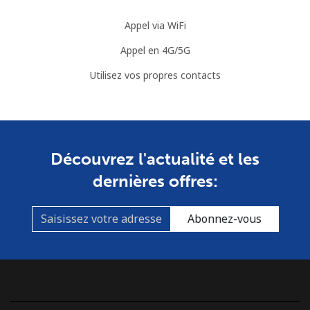
Mobile
⁦7.5¢⁩
66 min pour
⁦32¢⁩
Appel via WiFi
⁦$5⁩
Appel en 4G/5G
Mayotte Island
Utilisez vos propres contacts
Ligne fixe
⁦37.5¢⁩
13 min pour
-
⁦$5⁩
Découvrez l'actualité et les
Mobile
⁦61.9¢⁩
8 min pour
-
⁦$5⁩
dernières offres:
Mexico
Abonnez-vous
Ligne fixe
⁦1.5¢⁩
333 min pour
-
⁦$5⁩
Mobile
⁦1.5¢⁩
333 min pour
⁦7¢⁩
⁦$5⁩