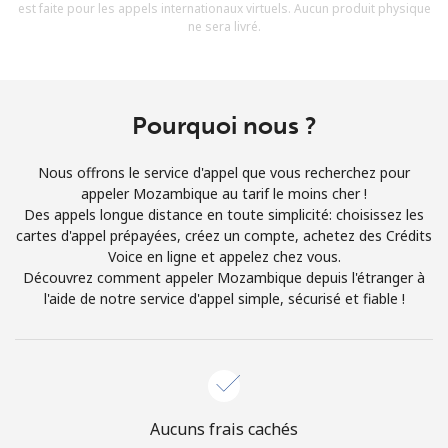
est faite pour les appels internationaux virtuels. Aucun produit physique
Conditions générales.
ne sera livré.
S'inscrire
Pourquoi nous ?
Nous offrons le service d'appel que vous recherchez pour
Bonjour!
appeler Mozambique au tarif le moins cher !
Des appels longue distance en toute simplicité: choisissez les
cartes d'appel prépayées, créez un compte, achetez des Crédits
Identifiez-vous ou
INSCRIVEZ-VOUS →
Voice en ligne et appelez chez vous.
Découvrez comment appeler Mozambique depuis l'étranger à
l'aide de notre service d'appel simple, sécurisé et fiable !
Rappel du mot de passe →
Aucuns frais cachés