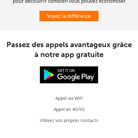
pour découvrir combien vous pouvez économiser.
Mauritania
Voyez la différence
Ligne fixe
⁦86.9¢⁩
5 min pour
-
⁦$5⁩
Passez des appels avantageux grâce
Mobile
⁦89.5¢⁩
5 min pour
-
⁦$5⁩
à notre app gratuite
Mauritius
Ligne fixe
⁦8.5¢⁩
58 min pour
-
⁦$5⁩
Appel via WiFi
Mobile
⁦7.5¢⁩
66 min pour
⁦32¢⁩
Appel en 4G/5G
⁦$5⁩
Utilisez vos propres contacts
Mayotte Island