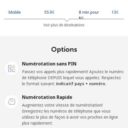
Mobile
⁦55.9¢⁩
8 min pour
⁦13¢⁩
⁦$5⁩
Voir plus de destinations
Madagascar
Options
Ligne fixe
⁦81.9¢⁩
6 min pour
-
⁦$5⁩
Numérotation sans PIN
Mobile
⁦88.5¢⁩
5 min pour
-
Passez vos appels plus rapidement! Ajoutez le numéro
⁦$5⁩
de téléphone DEPUIS lequel vous appelez. Respectez
le format suivant:
indicatif pays + numéro.
Malawi
Numérotation Rapide
Ligne fixe
⁦57.9¢⁩
8 min pour
-
Augmentez votre vitesse de numérotation!
⁦$5⁩
Enregistrez les numéros de téléphone que vous
utilisez le plus de façon à avoir vos proches en ligne
plus rapidement.
Mobile
⁦57.9¢⁩
8 min pour
-