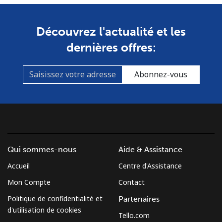
Ligne fixe
⁦37.5¢⁩
13 min pour
-
⁦$5⁩
Découvrez l'actualité et les
Mobile
⁦61.9¢⁩
8 min pour
-
dernières offres:
⁦$5⁩
Abonnez-vous
Mexico
Ligne fixe
⁦1.5¢⁩
333 min pour
-
⁦$5⁩
Mobile
⁦1.5¢⁩
333 min pour
⁦7¢⁩
Qui sommes-nous
Aide & Assistance
⁦$5⁩
Accueil
Centre d'Assistance
Micronesia
Mon Compte
Contact
Politique de confidentialité et
Partenaires
All country
⁦70.9¢⁩
7 min pour
-
d'utilisation de cookies
⁦$5⁩
Tello.com