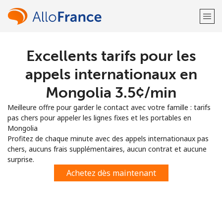
Excellents tarifs pour les
Bienvenue!
appels internationaux en
Vous avez déjà un compte?
Connectez-vous →
Mongolia ⁦3.5¢⁩/min
Meilleure offre pour garder le contact avec votre famille : tarifs
S'enregistrer avec
pas chers pour appeler les lignes fixes et les portables en
Mongolia
Profitez de chaque minute avec des appels internationaux pas
chers, aucuns frais supplémentaires, aucun contrat et aucune
surprise.
ou
Achetez dès maintenant