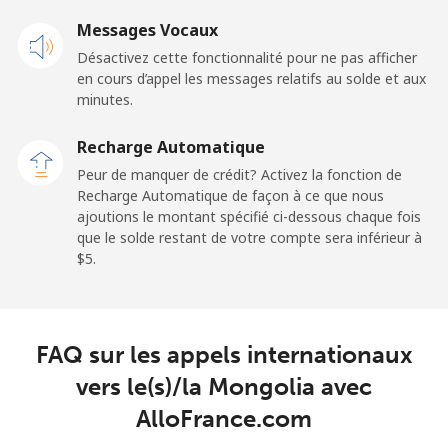
⁦$5⁩
Messages Vocaux
Désactivez cette fonctionnalité pour ne pas afficher
Malaysia
en cours d’appel les messages relatifs au solde et aux
minutes.
Ligne fixe
⁦1.5¢⁩
333 min pour
-
⁦$5⁩
Recharge Automatique
Peur de manquer de crédit? Activez la fonction de
Mobile
⁦1.5¢⁩
333 min pour
-
Recharge Automatique de façon à ce que nous
⁦$5⁩
ajoutions le montant spécifié ci-dessous chaque fois
que le solde restant de votre compte sera inférieur à
Maldives
⁦$5⁩.
Ligne fixe
⁦109.9¢⁩
4 min pour
-
⁦$5⁩
FAQ sur les appels internationaux
Mobile
⁦108.9¢⁩
4 min pour
-
vers le(s)/la Mongolia avec
⁦$5⁩
AlloFrance.com