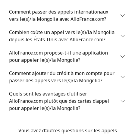
Mali
Comment passer des appels internationaux
Ligne fixe
⁦53.9¢⁩
9 min pour
-
vers le(s)/la Mongolia avec AlloFrance.com?
⁦$5⁩
Combien coûte un appel vers le(s)/la Mongolia
Mobile
⁦53.9¢⁩
9 min pour
⁦17¢⁩
depuis les États-Unis avec AlloFrance.com?
⁦$5⁩
AlloFrance.com propose-t-il une application
pour appeler le(s)/la Mongolia?
Malta
Comment ajouter du crédit à mon compte pour
Ligne fixe
⁦39.5¢⁩
12 min pour
-
passer des appels vers le(s)/la Mongolia?
⁦$5⁩
Quels sont les avantages d’utiliser
Mobile
⁦58.5¢⁩
8 min pour
⁦8¢⁩
AlloFrance.com plutôt que des cartes d’appel
⁦$5⁩
pour appeler le(s)/la Mongolia?
Mariana Islands
Vous avez d’autres questions sur les appels