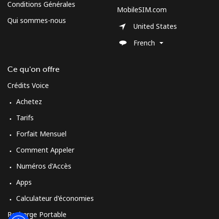
Conditions Générales
MobileSIM.com
Moldova
Qui sommes-nous
United States
Ligne fixe
⁦38.9¢⁩
12 min pour
-
French
⁦$5⁩
Ce qu'on offre
Mobile
⁦39.9¢⁩
12 min pour
⁦32¢⁩
Crédits Voice
⁦$5⁩
Achetez
Monaco
Tarifs
Forfait Mensuel
Ligne fixe
⁦42.5¢⁩
11 min pour
-
⁦$5⁩
Comment Appeler
Numéros d'Accès
Mobile
⁦53.5¢⁩
9 min pour
⁦10¢⁩
⁦$5⁩
Apps
Calculateur d'économies
Mongolia
Recharge Portable