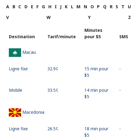
A
B
C
D
E
F
G
H
I
J
K
L
M
N
O
P
Q
R
S
T
U
V
W
Y
Z
Minutes
Destination
Tarif/minute
pour ⁦$5⁩
SMS
Macau
Ligne fixe
⁦32.9¢⁩
15 min pour
-
⁦$5⁩
Mobile
⁦33.5¢⁩
14 min pour
-
⁦$5⁩
Macedonia
Ligne fixe
⁦26.5¢⁩
18 min pour
-
⁦$5⁩