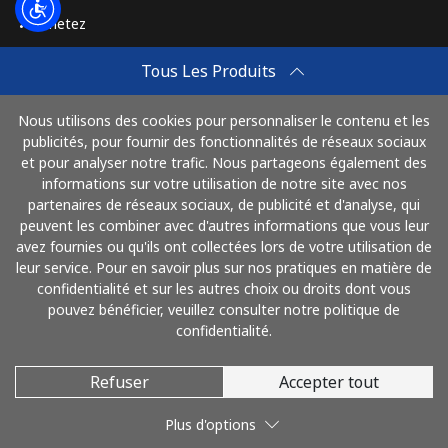
Achetez
Ligne fixe
⁦3.5¢⁩
142 min pour
-
⁦$5⁩
Comment Recharger
Tous Les Produits
Travel eSIM
Mobile
⁦2.6¢⁩
192 min pour
-
⁦$5⁩
Nous utilisons des cookies pour personnaliser le contenu et les
Achetez
publicités, pour fournir des fonctionnalités de réseaux sociaux
Mode de fonctionnement
et pour analyser notre trafic. Nous partageons également des
Montenegro
informations sur votre utilisation de notre site avec nos
partenaires de réseaux sociaux, de publicité et d'analyse, qui
Ligne fixe
⁦41.5¢⁩
12 min pour
-
peuvent les combiner avec d'autres informations que vous leur
Payez avec
⁦$5⁩
avez fournies ou qu'ils ont collectées lors de votre utilisation de
leur service. Pour en savoir plus sur nos pratiques en matière de
confidentialité et sur les autres choix ou droits dont vous
Mobile
⁦59.5¢⁩
8 min pour
-
pouvez bénéficier, veuillez consulter notre politique de
⁦$5⁩
confidentialité.
Montserrat
Refuser
Accepter tout
© 2026 AlloFrance
All country
⁦36.5¢⁩
13 min pour
-
Plus d'options
⁦$5⁩