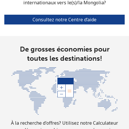
All country
⁦10.5¢⁩
47 min pour
-
internationaux vers le(s)/la Mongolia?
⁦$5⁩
Consultez notre Centre d’aide
Marshall Islands
Ligne fixe
⁦32.9¢⁩
15 min pour
-
⁦$5⁩
De grosses économies pour
Mobile
⁦32.9¢⁩
15 min pour
-
toutes les destinations!
⁦$5⁩
Martinique
Ligne fixe
⁦6.9¢⁩
72 min pour
-
⁦$5⁩
Mobile
⁦30.9¢⁩
16 min pour
-
⁦$5⁩
À la recherche d'offres? Utilisez notre Calculateur