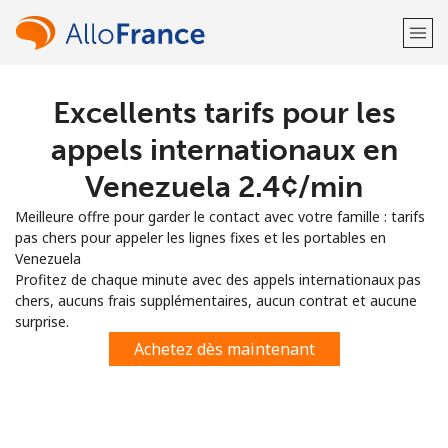
Excellents tarifs pour les
Bienvenue!
appels internationaux en
Vous avez déjà un compte?
Connectez-vous →
Venezuela ⁦2.4¢⁩/min
Meilleure offre pour garder le contact avec votre famille : tarifs
S'enregistrer avec
pas chers pour appeler les lignes fixes et les portables en
Venezuela
Profitez de chaque minute avec des appels internationaux pas
chers, aucuns frais supplémentaires, aucun contrat et aucune
surprise.
ou
Achetez dès maintenant