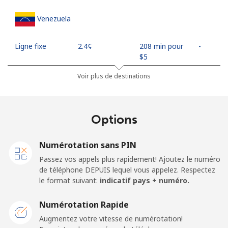
Venezuela
Ligne fixe
⁦2.4¢⁩
208 min pour
-
⁦$5⁩
Voir plus de destinations
Mobile
⁦10.9¢⁩
45 min pour
⁦17¢⁩
⁦$5⁩
Options
Mobile -
⁦4.9¢⁩
102 min pour
⁦17¢⁩
Movilnet
⁦$5⁩
Numérotation sans PIN
Vietnam
Passez vos appels plus rapidement! Ajoutez le numéro
de téléphone DEPUIS lequel vous appelez. Respectez
le format suivant:
indicatif pays + numéro.
Ligne fixe
⁦10.5¢⁩
47 min pour
-
⁦$5⁩
Numérotation Rapide
Mobile
⁦10.5¢⁩
47 min pour
-
Augmentez votre vitesse de numérotation!
⁦$5⁩