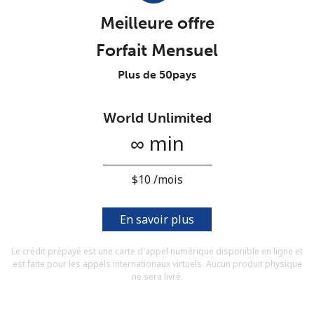
Conditions générales.
Meilleure offre
Forfait Mensuel
S'inscrire
Plus de 50pays
World Unlimited
Bonjour!
∞ min
Identifiez-vous ou
INSCRIVEZ-VOUS →
⁦$10⁩ /mois
En savoir plus
Le crédit prépayé est une carte d'appel numérique disponible en ligne et
est faite pour les appels internationaux virtuels. Aucun produit physique
Rappel du mot de passe →
ne sera livré.