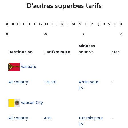
D'autres superbes tarifs
A
B
C
D
E
F
G
H
I
J
K
L
M
N
O
P
Q
R
S
T
U
V
W
Y
Z
Minutes
Destination
Tarif/minute
pour ⁦$5⁩
SMS
Vanuatu
All country
⁦120.9¢⁩
4 min pour
-
⁦$5⁩
Vatican City
All country
⁦4.9¢⁩
102 min pour
-
⁦$5⁩