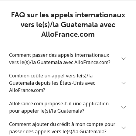
⁦$5⁩
FAQ sur les appels internationaux
Greece
vers le(s)/la Guatemala avec
AlloFrance.com
Ligne fixe
⁦1.5¢⁩
333 min pour
-
⁦$5⁩
Comment passer des appels internationaux
Mobile
⁦1.6¢⁩
312 min pour
⁦8¢⁩
vers le(s)/la Guatemala avec AlloFrance.com?
⁦$5⁩
Combien coûte un appel vers le(s)/la
Greenland
Guatemala depuis les États-Unis avec
AlloFrance.com?
Ligne fixe
⁦10.5¢⁩
47 min pour
-
⁦$5⁩
AlloFrance.com propose-t-il une application
pour appeler le(s)/la Guatemala?
Mobile
⁦10.9¢⁩
45 min pour
⁦5¢⁩
⁦$5⁩
Comment ajouter du crédit à mon compte pour
passer des appels vers le(s)/la Guatemala?