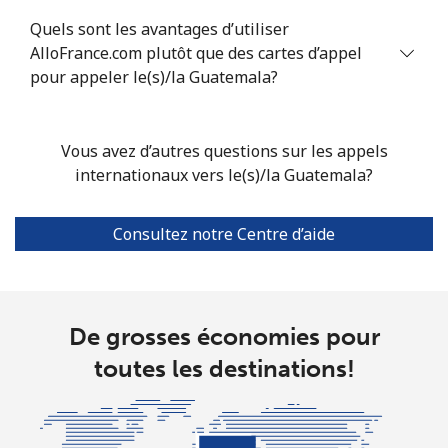
Grenada
Quels sont les avantages d’utiliser
AlloFrance.com plutôt que des cartes d’appel
Ligne fixe
⁦16.9¢⁩
29 min pour
-
pour appeler le(s)/la Guatemala?
⁦$5⁩
Mobile
⁦31.5¢⁩
15 min pour
⁦9¢⁩
Vous avez d’autres questions sur les appels
⁦$5⁩
internationaux vers le(s)/la Guatemala?
Guadeloupe
Consultez notre Centre d’aide
Ligne fixe
⁦18.5¢⁩
27 min pour
-
⁦$5⁩
Mobile
⁦29.5¢⁩
16 min pour
-
De grosses économies pour
⁦$5⁩
toutes les destinations!
Guam