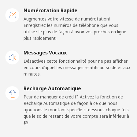
Numérotation Rapide
Mobile
⁦1.5¢⁩
333 min pour
⁦11¢⁩
Augmentez votre vitesse de numérotation!
⁦$5⁩
Enregistrez les numéros de téléphone que vous
utilisez le plus de façon à avoir vos proches en ligne
Ghana
plus rapidement.
Ligne fixe
Messages Vocaux
⁦33.9¢⁩
14 min pour
-
⁦$5⁩
Désactivez cette fonctionnalité pour ne pas afficher
en cours d’appel les messages relatifs au solde et aux
Mobile
⁦27.5¢⁩
18 min pour
-
minutes.
⁦$5⁩
Recharge Automatique
Gibraltar
Peur de manquer de crédit? Activez la fonction de
Recharge Automatique de façon à ce que nous
ajoutions le montant spécifié ci-dessous chaque fois
Ligne fixe
⁦9.9¢⁩
50 min pour
-
que le solde restant de votre compte sera inférieur à
⁦$5⁩
⁦$5⁩.
Mobile
⁦21.5¢⁩
23 min pour
-