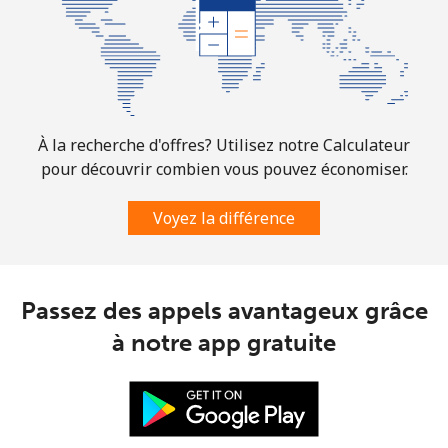
All country
⁦4.5¢⁩
111 min pour
⁦8¢⁩
⁦$5⁩
Guatemala
Ligne fixe
⁦19.9¢⁩
25 min pour
-
À la recherche d'offres? Utilisez notre Calculateur
⁦$5⁩
pour découvrir combien vous pouvez économiser.
Mobile
⁦20.9¢⁩
23 min pour
⁦11¢⁩
Voyez la différence
⁦$5⁩
Guinea
Passez des appels avantageux grâce
Ligne fixe
⁦64.9¢⁩
7 min pour ⁦$5⁩
-
à notre app gratuite
Mobile
⁦53.5¢⁩
9 min pour ⁦$5⁩
⁦32¢⁩
Guinea Bissau