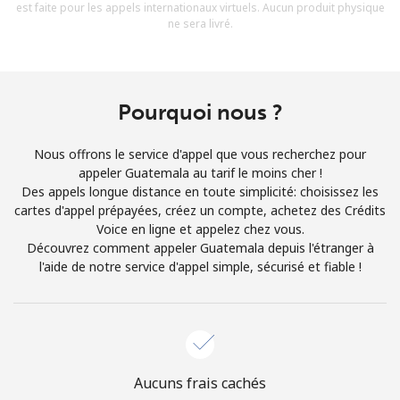
est faite pour les appels internationaux virtuels. Aucun produit physique
Conditions générales.
ne sera livré.
S'inscrire
Pourquoi nous ?
Nous offrons le service d'appel que vous recherchez pour
Bonjour!
appeler Guatemala au tarif le moins cher !
Des appels longue distance en toute simplicité: choisissez les
cartes d'appel prépayées, créez un compte, achetez des Crédits
Identifiez-vous ou
INSCRIVEZ-VOUS →
Voice en ligne et appelez chez vous.
Découvrez comment appeler Guatemala depuis l'étranger à
l'aide de notre service d'appel simple, sécurisé et fiable !
Rappel du mot de passe →
Aucuns frais cachés