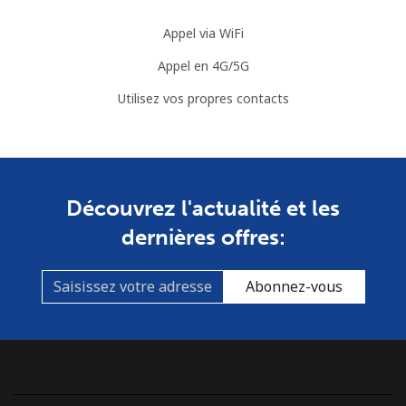
Ligne fixe
⁦76.9¢⁩
6 min pour ⁦$5⁩
-
Appel via WiFi
Appel en 4G/5G
Mobile
⁦80.9¢⁩
6 min pour ⁦$5⁩
-
Utilisez vos propres contacts
Guyana
Ligne fixe
⁦29.5¢⁩
16 min pour
-
⁦$5⁩
Découvrez l'actualité et les
Mobile
⁦35.9¢⁩
13 min pour
⁦5¢⁩
dernières offres:
⁦$5⁩
Abonnez-vous
Mobile -
⁦26.9¢⁩
18 min pour
⁦5¢⁩
Digicel
⁦$5⁩