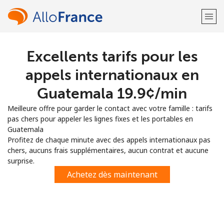
Excellents tarifs pour les
Bienvenue!
appels internationaux en
Vous avez déjà un compte?
Connectez-vous →
Guatemala ⁦19.9¢⁩/min
Meilleure offre pour garder le contact avec votre famille : tarifs
S'enregistrer avec
pas chers pour appeler les lignes fixes et les portables en
Guatemala
Profitez de chaque minute avec des appels internationaux pas
chers, aucuns frais supplémentaires, aucun contrat et aucune
surprise.
ou
Achetez dès maintenant