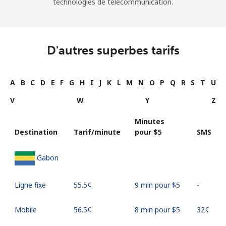
technologies de télécommunication.
D'autres superbes tarifs
A
B
C
D
E
F
G
H
I
J
K
L
M
N
O
P
Q
R
S
T
U
V
W
Y
Z
Minutes
Destination
Tarif/minute
pour ⁦$5⁩
SMS
Gabon
Ligne fixe
⁦55.5¢⁩
9 min pour ⁦$5⁩
-
Mobile
⁦56.5¢⁩
8 min pour ⁦$5⁩
⁦32¢⁩