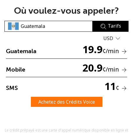
Où voulez-vous appeler?
Tarifs
USD
19.9
Aucun mot de passe créé
¢
/min
Guatemala
8 caractères minimum
Une lettre majuscule et une lettre minuscule
20.9
¢
/min
Mobile
Un numéro
Un caractère spécial
11
¢
SMS
Achetez des Crédits Voice
Restez en contact pour obtenir nos meilleures offres.
Le crédit prépayé est une carte d'appel numérique disponible en ligne et
En créant un compte sur ce site, j'accepte les présentes