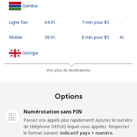
Gambia
Ligne fixe
⁦64.9¢⁩
7 min pour ⁦$5⁩
-
Mobile
⁦58.9¢⁩
8 min pour ⁦$5⁩
⁦4¢⁩
Georgia
Ligne fixe
⁦32.5¢⁩
15 min pour
-
Voir plus de destinations
⁦$5⁩
Mobile
⁦37.9¢⁩
13 min pour
⁦16¢⁩
Options
⁦$5⁩
Numérotation sans PIN
Germany
Passez vos appels plus rapidement! Ajoutez le numéro
de téléphone DEPUIS lequel vous appelez. Respectez
Ligne fixe
⁦1.5¢⁩
333 min pour
-
le format suivant:
indicatif pays + numéro.
⁦$5⁩