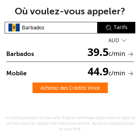
Où voulez-vous appeler?
Tarifs
AUD
39.5
Aucun mot de passe créé
c
/min
Barbados
8 caractères minimum
Une lettre majuscule et une lettre minuscule
44.9
c
/min
Mobile
Un numéro
Un caractère spécial
Achetez des Crédits Voice
Le crédit prépayé est une carte d'appel numérique disponible en ligne et
est faite pour les appels internationaux virtuels. Aucun produit physique
Restez en contact pour obtenir nos meilleures offres.
ne sera livré.
En créant un compte sur ce site, j'accepte les présentes