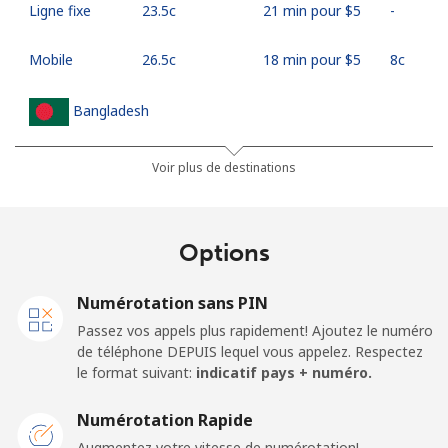
Ligne fixe
⁦23.5c⁩
21 min pour ⁦$5⁩
-
Mobile
⁦26.5c⁩
18 min pour ⁦$5⁩
⁦8c⁩
Bangladesh
Ligne fixe
⁦4.5c⁩
111 min pour
-
Voir plus de destinations
⁦$5⁩
Mobile
⁦3.9c⁩
128 min pour
-
Options
⁦$5⁩
Numérotation sans PIN
Barbados
Passez vos appels plus rapidement! Ajoutez le numéro
de téléphone DEPUIS lequel vous appelez. Respectez
Ligne fixe
⁦39.5c⁩
12 min pour ⁦$5⁩
-
le format suivant:
indicatif pays + numéro.
Mobile
⁦44.9c⁩
11 min pour ⁦$5⁩
-
Numérotation Rapide
Augmentez votre vitesse de numérotation!