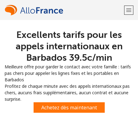
Excellents tarifs pour les
Bienvenue!
appels internationaux en
Vous avez déjà un compte?
Connectez-vous →
Barbados ⁦39.5c⁩/min
Meilleure offre pour garder le contact avec votre famille : tarifs
S'enregistrer avec
pas chers pour appeler les lignes fixes et les portables en
Barbados
Profitez de chaque minute avec des appels internationaux pas
chers, aucuns frais supplémentaires, aucun contrat et aucune
surprise.
ou
Achetez dès maintenant