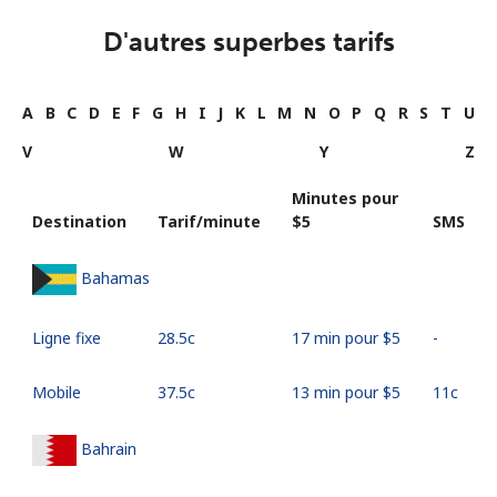
D'autres superbes tarifs
A
B
C
D
E
F
G
H
I
J
K
L
M
N
O
P
Q
R
S
T
U
V
W
Y
Z
Minutes pour
Destination
Tarif/minute
⁦$5⁩
SMS
Bahamas
Ligne fixe
⁦28.5c⁩
17 min pour ⁦$5⁩
-
Mobile
⁦37.5c⁩
13 min pour ⁦$5⁩
⁦11c⁩
Bahrain