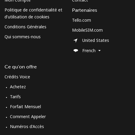
Mobile
⁦66.5c⁩
7 min pour ⁦$5⁩
⁦41c⁩
Politique de confidentialité et
Partenaires
Burundi
d'utilisation de cookies
Tello.com
Conditions Générales
MobileSIM.com
Ligne fixe
⁦102.9c⁩
4 min pour ⁦$5⁩
-
Qui sommes-nous
United States
Mobile
⁦94.5c⁩
5 min pour ⁦$5⁩
-
French
Ce qu'on offre
Crédits Voice
Achetez
Tarifs
Forfait Mensuel
Comment Appeler
Numéros d'Accès