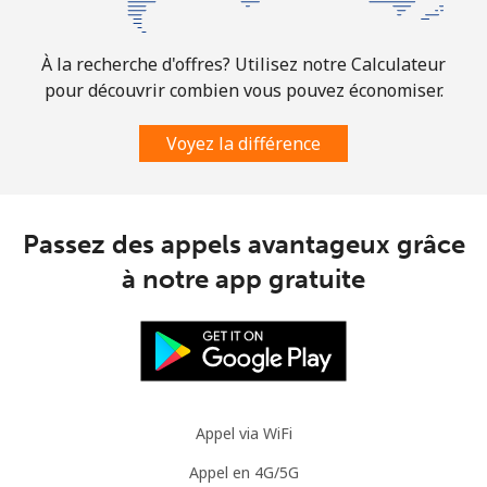
Ligne fixe
⁦43.5c⁩
11 min pour ⁦$5⁩
-
À la recherche d'offres? Utilisez notre Calculateur
Mobile
⁦47.9c⁩
10 min pour ⁦$5⁩
⁦11c⁩
pour découvrir combien vous pouvez économiser.
Brazil
Voyez la différence
Ligne fixe
⁦1.5c⁩
333 min pour
-
⁦$5⁩
Passez des appels avantageux grâce
Mobile
⁦2.6c⁩
192 min pour
⁦8c⁩
à notre app gratuite
⁦$5⁩
British Virgin Islands
Ligne fixe
⁦44.9c⁩
11 min pour ⁦$5⁩
-
Appel via WiFi
Mobile
⁦46.9c⁩
10 min pour ⁦$5⁩
⁦25c⁩
Appel en 4G/5G