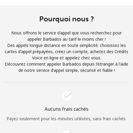
Conditions générales.
Pourquoi nous ?
S'inscrire
Nous offrons le service d'appel que vous recherchez pour
appeler Barbados au tarif le moins cher !
Des appels longue distance en toute simplicité: choisissez les
cartes d'appel prépayées, créez un compte, achetez des Crédits
Bonjour!
Voice en ligne et appelez chez vous.
Découvrez comment appeler Barbados depuis l'étranger à l'aide
de notre service d'appel simple, sécurisé et fiable !
Identifiez-vous ou
INSCRIVEZ-VOUS →
Aucuns frais cachés
Rappel du mot de passe →
Payez seulement pour les minutes utilisées, sans frais cachés.