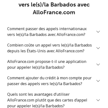
vers le(s)/la Barbados avec
AlloFrance.com
Benin
Ligne fixe
⁦75.9c⁩
6 min pour ⁦$5⁩
-
Comment passer des appels internationaux
vers le(s)/la Barbados avec AlloFrance.com?
Mobile
⁦77.5c⁩
6 min pour ⁦$5⁩
-
Combien coûte un appel vers le(s)/la Barbados
Bermuda
depuis les États-Unis avec AlloFrance.com?
AlloFrance.com propose-t-il une application
Ligne fixe
⁦4.5c⁩
111 min pour
-
⁦$5⁩
pour appeler le(s)/la Barbados?
Comment ajouter du crédit à mon compte pour
Mobile
⁦4.5c⁩
111 min pour
⁦25c⁩
passer des appels vers le(s)/la Barbados?
⁦$5⁩
Quels sont les avantages d’utiliser
Bhutan
AlloFrance.com plutôt que des cartes d’appel
pour appeler le(s)/la Barbados?