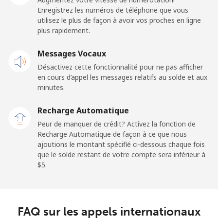
Belarus
Enregistrez les numéros de téléphone que vous
utilisez le plus de façon à avoir vos proches en ligne
plus rapidement.
Ligne fixe
⁦77.5c⁩
6 min pour ⁦$5⁩
-
Messages Vocaux
Mobile
⁦70.5c⁩
7 min pour ⁦$5⁩
-
Désactivez cette fonctionnalité pour ne pas afficher
en cours d’appel les messages relatifs au solde et aux
Belgium
minutes.
Ligne fixe
⁦3.9c⁩
128 min pour
-
Recharge Automatique
⁦$5⁩
Peur de manquer de crédit? Activez la fonction de
Recharge Automatique de façon à ce que nous
Mobile
⁦51.5c⁩
9 min pour ⁦$5⁩
⁦17c⁩
ajoutions le montant spécifié ci-dessous chaque fois
que le solde restant de votre compte sera inférieur à
⁦$5⁩.
Belize
Ligne fixe
⁦43.5c⁩
11 min pour ⁦$5⁩
-
FAQ sur les appels internationaux
Mobile
⁦43.9c⁩
11 min pour ⁦$5⁩
⁦22c⁩