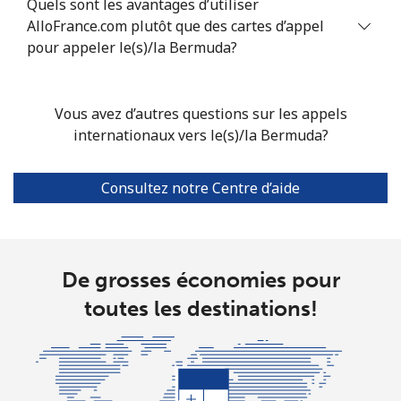
Quels sont les avantages d’utiliser
Bhutan
AlloFrance.com plutôt que des cartes d’appel
pour appeler le(s)/la Bermuda?
Ligne fixe
⁦13.9c⁩
35 min pour ⁦$5⁩
-
Mobile
⁦12.9c⁩
38 min pour ⁦$5⁩
-
Vous avez d’autres questions sur les appels
internationaux vers le(s)/la Bermuda?
Bolivia
Consultez notre Centre d’aide
Ligne fixe
⁦33.5c⁩
14 min pour ⁦$5⁩
-
Mobile
⁦37.5c⁩
13 min pour ⁦$5⁩
-
De grosses économies pour
Bosnia And Herzegovina
toutes les destinations!
Ligne fixe
⁦32.9c⁩
15 min pour ⁦$5⁩
-
Mobile
⁦72.5c⁩
6 min pour ⁦$5⁩
⁦17c⁩