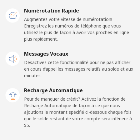
Mobile
⁦44.9c⁩
11 min pour ⁦$5⁩
-
Numérotation Rapide
Augmentez votre vitesse de numérotation!
Belarus
Enregistrez les numéros de téléphone que vous
utilisez le plus de façon à avoir vos proches en ligne
plus rapidement.
Ligne fixe
⁦77.5c⁩
6 min pour ⁦$5⁩
-
Messages Vocaux
Mobile
⁦70.5c⁩
7 min pour ⁦$5⁩
-
Désactivez cette fonctionnalité pour ne pas afficher
en cours d’appel les messages relatifs au solde et aux
Belgium
minutes.
Ligne fixe
⁦3.9c⁩
128 min pour
-
Recharge Automatique
⁦$5⁩
Peur de manquer de crédit? Activez la fonction de
Recharge Automatique de façon à ce que nous
Mobile
⁦51.5c⁩
9 min pour ⁦$5⁩
⁦17c⁩
ajoutions le montant spécifié ci-dessous chaque fois
que le solde restant de votre compte sera inférieur à
⁦$5⁩.
Belize