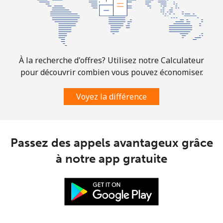
Botswana
Ligne fixe
⁦43.5c⁩
11 min pour ⁦$5⁩
-
À la recherche d'offres? Utilisez notre Calculateur
Mobile
⁦47.9c⁩
10 min pour ⁦$5⁩
⁦11c⁩
pour découvrir combien vous pouvez économiser.
Brazil
Voyez la différence
Ligne fixe
⁦1.5c⁩
333 min pour
-
⁦$5⁩
Passez des appels avantageux grâce
Mobile
⁦2.6c⁩
192 min pour
⁦8c⁩
à notre app gratuite
⁦$5⁩
British Virgin Islands
Ligne fixe
⁦44.9c⁩
11 min pour ⁦$5⁩
-