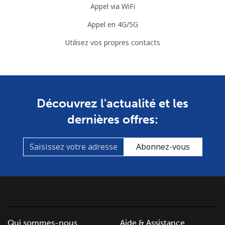
Appel via WiFi
Mobile
⁦46.9c⁩
10 min pour ⁦$5⁩
⁦25c⁩
Appel en 4G/5G
Brunei
Utilisez vos propres contacts
Ligne fixe
⁦48.5c⁩
10 min pour ⁦$5⁩
-
Mobile
⁦47.9c⁩
10 min pour ⁦$5⁩
⁦13c⁩
Découvrez l'actualité et les
dernières offres:
Bulgaria
Ligne fixe
⁦1.7c⁩
294 min pour
-
Abonnez-vous
⁦$5⁩
Mobile
⁦5.5c⁩
90 min pour ⁦$5⁩
⁦55c⁩
Burkina Faso
Qui sommes-nous
Aide & Assistance