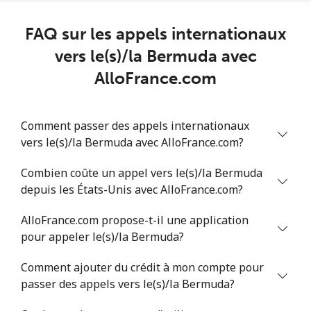
Ligne fixe
⁦43.5c⁩
11 min pour ⁦$5⁩
-
FAQ sur les appels internationaux
Mobile
⁦43.9c⁩
11 min pour ⁦$5⁩
⁦22c⁩
vers le(s)/la Bermuda avec
AlloFrance.com
Benin
Ligne fixe
⁦75.9c⁩
6 min pour ⁦$5⁩
-
Comment passer des appels internationaux
vers le(s)/la Bermuda avec AlloFrance.com?
Mobile
⁦77.5c⁩
6 min pour ⁦$5⁩
-
Combien coûte un appel vers le(s)/la Bermuda
Bermuda
depuis les États-Unis avec AlloFrance.com?
AlloFrance.com propose-t-il une application
Ligne fixe
⁦4.5c⁩
111 min pour
-
⁦$5⁩
pour appeler le(s)/la Bermuda?
Comment ajouter du crédit à mon compte pour
Mobile
⁦4.5c⁩
111 min pour
⁦25c⁩
passer des appels vers le(s)/la Bermuda?
⁦$5⁩