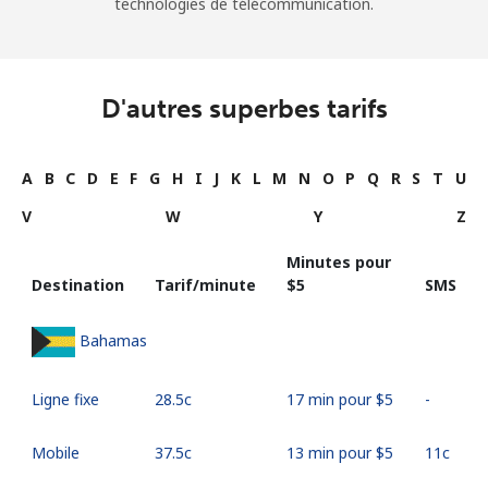
technologies de télécommunication.
D'autres superbes tarifs
A
B
C
D
E
F
G
H
I
J
K
L
M
N
O
P
Q
R
S
T
U
V
W
Y
Z
Minutes pour
Destination
Tarif/minute
⁦$5⁩
SMS
Bahamas
Ligne fixe
⁦28.5c⁩
17 min pour ⁦$5⁩
-
Mobile
⁦37.5c⁩
13 min pour ⁦$5⁩
⁦11c⁩