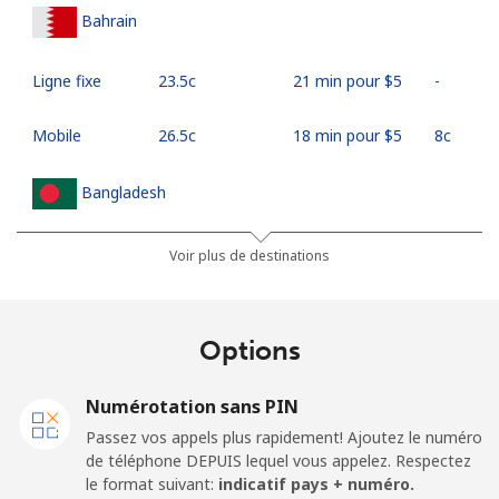
Bahrain
Ligne fixe
⁦23.5c⁩
21 min pour ⁦$5⁩
-
Mobile
⁦26.5c⁩
18 min pour ⁦$5⁩
⁦8c⁩
Bangladesh
Ligne fixe
⁦4.5c⁩
111 min pour
-
Voir plus de destinations
⁦$5⁩
Mobile
⁦3.9c⁩
128 min pour
-
Options
⁦$5⁩
Numérotation sans PIN
Barbados
Passez vos appels plus rapidement! Ajoutez le numéro
de téléphone DEPUIS lequel vous appelez. Respectez
Ligne fixe
⁦39.5c⁩
12 min pour ⁦$5⁩
-
le format suivant:
indicatif pays + numéro.