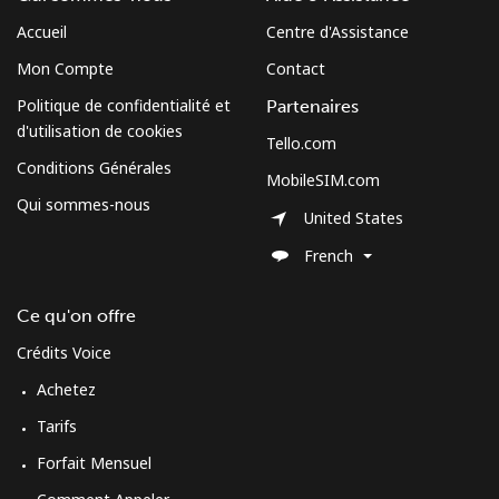
Ligne fixe
⁦80.9c⁩
6 min pour ⁦$5⁩
-
Accueil
Centre d'Assistance
Mon Compte
Contact
Mobile
⁦66.5c⁩
7 min pour ⁦$5⁩
⁦41c⁩
Politique de confidentialité et
Partenaires
Burundi
d'utilisation de cookies
Tello.com
Conditions Générales
MobileSIM.com
Ligne fixe
⁦102.9c⁩
4 min pour ⁦$5⁩
-
Qui sommes-nous
United States
Mobile
⁦94.5c⁩
5 min pour ⁦$5⁩
-
French
Ce qu'on offre
Crédits Voice
Achetez
Tarifs
Forfait Mensuel