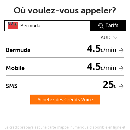
Où voulez-vous appeler?
Tarifs
AUD
4.5
Aucun mot de passe créé
c
/min
Bermuda
8 caractères minimum
Une lettre majuscule et une lettre minuscule
4.5
c
/min
Mobile
Un numéro
Un caractère spécial
25
c
SMS
Achetez des Crédits Voice
Restez en contact pour obtenir nos meilleures offres.
Le crédit prépayé est une carte d'appel numérique disponible en ligne et
En créant un compte sur ce site, j'accepte les présentes