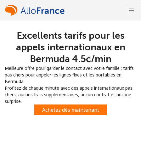
Excellents tarifs pour les
Bienvenue!
appels internationaux en
Vous avez déjà un compte?
Connectez-vous →
Bermuda ⁦4.5c⁩/min
Meilleure offre pour garder le contact avec votre famille : tarifs
S'enregistrer avec
pas chers pour appeler les lignes fixes et les portables en
Bermuda
Profitez de chaque minute avec des appels internationaux pas
chers, aucuns frais supplémentaires, aucun contrat et aucune
surprise.
ou
Achetez dès maintenant