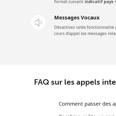
format suivant:
indicatif pays
Ligne fixe
Messages Vocaux
Mobile
Désactivez cette fonctionnalité 
cours d’appel les messages relat
Belgium
Ligne fixe
Mobile
Belize
FAQ sur les appels int
Ligne fixe
Comment passer des app
Mobile