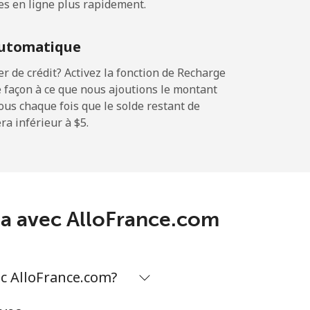
es en ligne plus rapidement.
-
utomatique
-
 de crédit? Activez la fonction de Recharge
 façon à ce que nous ajoutions le montant
sous chaque fois que le solde restant de
a inférieur à ⁦$5⁩.
-
⁦17c⁩
ana avec AlloFrance.com
-
c AlloFrance.com?
⁦22c⁩