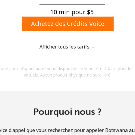
Un numéro
Un caractère spécial
10 min pour ⁦$5⁩
Achetez des Crédits Voice
Afficher tous les tarifs →
Restez en contact pour obtenir nos meilleures
 une carte d'appel numérique disponible en ligne et est faite pour les
offres.
virtuels. Aucun produit physique ne sera livré.
En créant un compte sur ce site, j'accepte les
présentes
Conditions générales.
S'inscrire
Pourquoi nous ?
vice d'appel que vous recherchez pour appeler Botswana au t