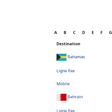
A
B
C
D
E
F
Destination
Bahamas
Ligne fixe
Mobile
Bahrain
Ligne fixe