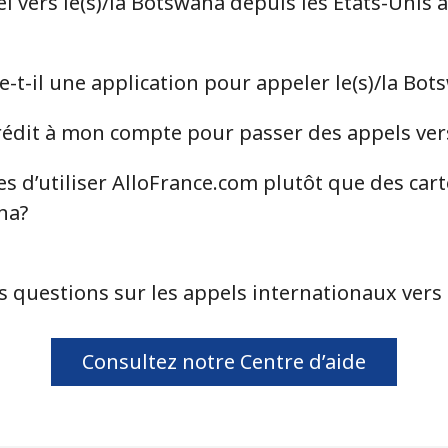
 vers le(s)/la Botswana depuis les États-Unis 
⁦75.9c⁩
6 min pour ⁦$5⁩
-t-il une application pour appeler le(s)/la Bot
⁦77.5c⁩
6 min pour ⁦$5⁩
dit à mon compte pour passer des appels vers
s d’utiliser AlloFrance.com plutôt que des car
na?
⁦4.5c⁩
111 min pour ⁦$5⁩
⁦4.5c⁩
111 min pour ⁦$5⁩
s questions sur les appels internationaux vers 
Consultez notre Centre d’aide
⁦13.9c⁩
35 min pour ⁦$5⁩
⁦12.9c⁩
38 min pour ⁦$5⁩