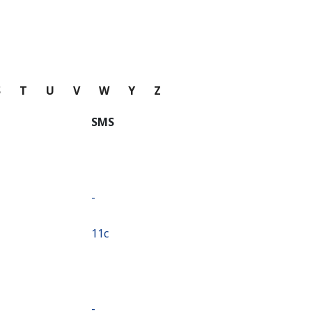
S
T
U
V
W
Y
Z
SMS
-
⁦11c⁩
-