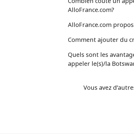
Combien coûte un appel
Benin
AlloFrance.com?
Ligne fixe
AlloFrance.com propose
Mobile
Comment ajouter du cré
Bermuda
Quels sont les avantage
appeler le(s)/la Botswa
Ligne fixe
Mobile
Vous avez d’autre
Bhutan
Ligne fixe
Mobile