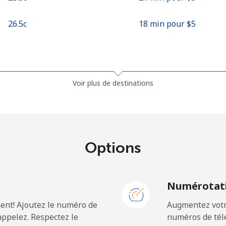
⁦26.5c⁩
18 min pour ⁦$5⁩
⁦4.5c⁩
111 min pour ⁦$5⁩
Voir plus de destinations
⁦3.9c⁩
128 min pour ⁦$5⁩
Options
⁦39.5c⁩
12 min pour ⁦$5⁩
N
Numérotati
⁦44.9c⁩
11 min pour ⁦$5⁩
ent! Ajoutez le numéro de
Augmentez votre
ppelez. Respectez le
numéros de télé