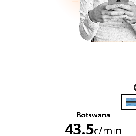
Botswana
43.5
c
/min