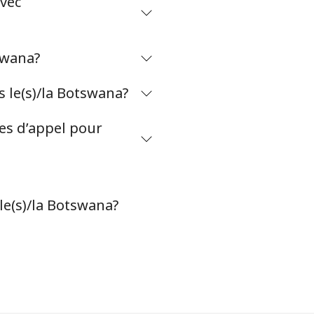
avec
-
swana?
-
 le(s)/la Botswana?
tes d’appel pour
-
⁦25c⁩
le(s)/la Botswana?
-
-