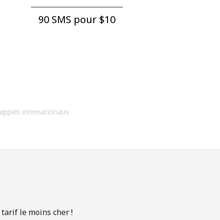
90 SMS pour ⁦$10⁩
 appels internationaux
arif le moins cher !