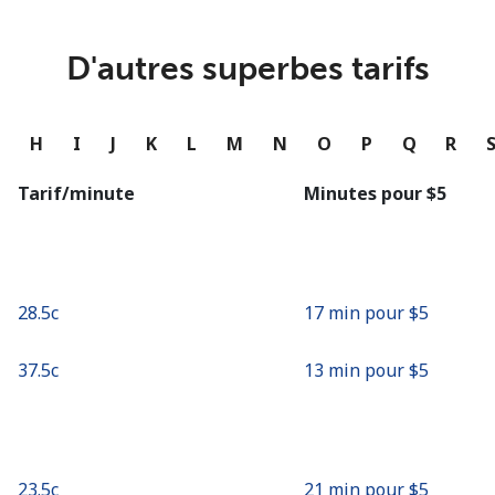
ou
Continue avec
D'autres superbes tarifs
G
H
I
J
K
L
M
N
O
P
Q
R
Tarif/minute
Minutes pour ⁦$5⁩
⁦28.5c⁩
17 min pour ⁦$5⁩
⁦37.5c⁩
13 min pour ⁦$5⁩
⁦23.5c⁩
21 min pour ⁦$5⁩