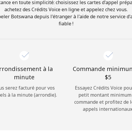
ance en toute simplicité: choisissez les cartes d'appel prép
achetez des Crédits Voice en ligne et appelez chez vous.
Bonjour!
er Botswana depuis l'étranger à l'aide de notre service d'a
fiable !
Identifiez-vous ou
INSCRIVEZ-VOUS →
rrondissement à la
Commande minimu
minute
⁦$5⁩
us serez facturé pour vos
Essayez Crédits Voice pou
Rappel du mot de passe →
els à la minute (arrondie).
petit montant minimum
commande et profitez de 
appels internationaux
Login