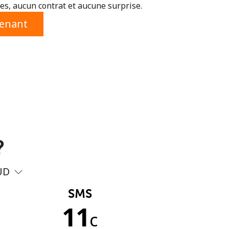
s, aucun contrat et aucune surprise.
tenant
?
UD
SMS
11
c