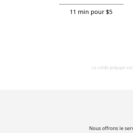
11 min pour ⁦$5⁩
Le crédit prépayé est
Nous offrons le ser