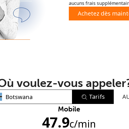
aucuns frais supplémentaire
ou
Achetez dès main
Où voulez-vous appeler
Tarifs
A
Aucun mot de passe créé
Mobile
47.9
8 caractères minimum
c
/min
Une lettre majuscule et une lettre minuscule