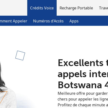
Crédits Voice
Recharge Portable
Trav
mment Appeler
Numéros d'Accès
Apps
Bienvenue!
Excellents 
Vous avez déjà un compte?
Connectez-vous →
appels int
S'enregistrer avec
Botswana ⁦
Meilleure offre pour garder l
chers pour appeler les lign
Profitez de chaque minute a