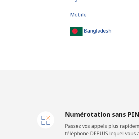
Mobile
Bangladesh
Ligne fixe
Mobile
Barbados
Ligne fixe
Numérotation sans PI
Mobile
Passez vos appels plus rapidem
Belarus
téléphone DEPUIS lequel vous a