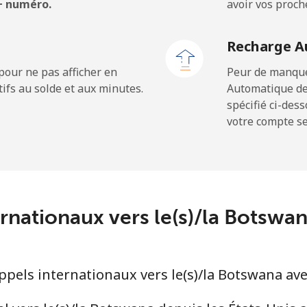
 + numéro.
avoir vos proch
⁦77.5c⁩
6 min pour ⁦$5⁩
Recharge A
⁦70.5c⁩
7 min pour ⁦$5⁩
pour ne pas afficher en
Peur de manquer
ifs au solde et aux minutes.
Automatique de
spécifié ci-des
votre compte ser
⁦3.9c⁩
128 min pour ⁦$5⁩
⁦51.5c⁩
9 min pour ⁦$5⁩
ernationaux vers le(s)/la Botsw
⁦43.5c⁩
11 min pour ⁦$5⁩
els internationaux vers le(s)/la Botswana ave
⁦43.9c⁩
11 min pour ⁦$5⁩