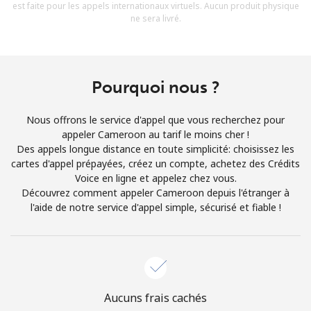
est faite pour les appels internationaux virtuels. Aucun produit physique
Conditions générales.
ne sera livré.
S'inscrire
Pourquoi nous ?
Nous offrons le service d'appel que vous recherchez pour
Bonjour!
appeler Cameroon au tarif le moins cher !
Des appels longue distance en toute simplicité: choisissez les
cartes d'appel prépayées, créez un compte, achetez des Crédits
Identifiez-vous ou
INSCRIVEZ-VOUS →
Voice en ligne et appelez chez vous.
Découvrez comment appeler Cameroon depuis l'étranger à
l'aide de notre service d'appel simple, sécurisé et fiable !
Rappel du mot de passe →
Aucuns frais cachés