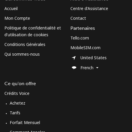
⁦$5⁩
Accueil
Centre d'Assistance
Mobile
⁦3.5¢⁩
142 min pour
⁦13¢⁩
Mon Compte
Contact
⁦$5⁩
Politique de confidentialité et
Partenaires
d'utilisation de cookies
Cuba
Tello.com
Conditions Générales
MobileSIM.com
Ligne fixe
⁦77.9¢⁩
6 min pour ⁦$5⁩
-
Qui sommes-nous
United States
Mobile
⁦79.9¢⁩
6 min pour ⁦$5⁩
⁦8¢⁩
French
Curacao
Ce qu'on offre
Crédits Voice
Ligne fixe
⁦21.5¢⁩
23 min pour ⁦$5⁩
-
Achetez
Mobile
⁦23.5¢⁩
21 min pour ⁦$5⁩
-
Tarifs
Forfait Mensuel
Cyprus