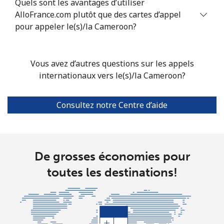
Quels sont les avantages d’utiliser
AlloFrance.com plutôt que des cartes d’appel
Ligne fixe
⁦4.9¢⁩
102 min pour
-
pour appeler le(s)/la Cameroon?
⁦$5⁩
Mobile
⁦4.9¢⁩
102 min pour
-
Vous avez d’autres questions sur les appels
⁦$5⁩
internationaux vers le(s)/la Cameroon?
Christmas Island
Consultez notre Centre d’aide
All country
⁦3¢⁩
166 min pour
-
⁦$5⁩
De grosses économies pour
Cocos Islands
toutes les destinations!
All country
⁦3¢⁩
166 min pour
-
⁦$5⁩
Colombia