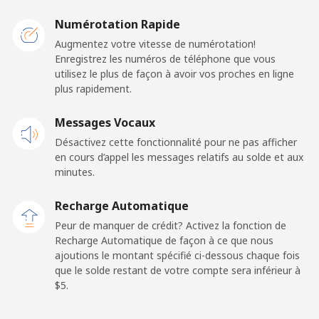
Caribbean Netherlands
Numérotation Rapide
Ligne fixe
⁦23.5¢⁩
21 min pour ⁦$5⁩
-
Augmentez votre vitesse de numérotation!
Enregistrez les numéros de téléphone que vous
utilisez le plus de façon à avoir vos proches en ligne
Mobile
⁦25.5¢⁩
19 min pour ⁦$5⁩
⁦15¢⁩
plus rapidement.
Cayman Islands
Messages Vocaux
Désactivez cette fonctionnalité pour ne pas afficher
Ligne fixe
⁦19.9¢⁩
25 min pour ⁦$5⁩
-
en cours d’appel les messages relatifs au solde et aux
minutes.
Mobile
⁦27.5¢⁩
18 min pour ⁦$5⁩
-
Recharge Automatique
Central African Republic
Peur de manquer de crédit? Activez la fonction de
Recharge Automatique de façon à ce que nous
ajoutions le montant spécifié ci-dessous chaque fois
Ligne fixe
⁦88.5¢⁩
5 min pour ⁦$5⁩
-
que le solde restant de votre compte sera inférieur à
⁦$5⁩.
Mobile
⁦73.9¢⁩
6 min pour ⁦$5⁩
-