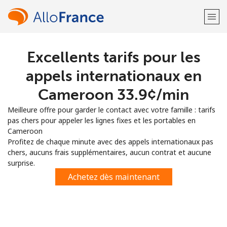
Excellents tarifs pour les
Bienvenue!
appels internationaux en
Vous avez déjà un compte?
Connectez-vous →
Cameroon ⁦33.9¢⁩/min
Meilleure offre pour garder le contact avec votre famille : tarifs
S'enregistrer avec
pas chers pour appeler les lignes fixes et les portables en
Cameroon
Profitez de chaque minute avec des appels internationaux pas
chers, aucuns frais supplémentaires, aucun contrat et aucune
surprise.
ou
Achetez dès maintenant