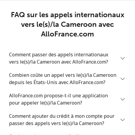
Chad
FAQ sur les appels internationaux
Ligne fixe
⁦78.9¢⁩
6 min pour ⁦$5⁩
-
vers le(s)/la Cameroon avec
AlloFrance.com
Mobile
⁦71.5¢⁩
6 min pour ⁦$5⁩
⁦16¢⁩
Chile
Comment passer des appels internationaux
vers le(s)/la Cameroon avec AlloFrance.com?
Ligne fixe
⁦4.5¢⁩
111 min pour
-
Combien coûte un appel vers le(s)/la Cameroon
⁦$5⁩
depuis les États-Unis avec AlloFrance.com?
Mobile
⁦1.6¢⁩
312 min pour
⁦8¢⁩
AlloFrance.com propose-t-il une application
⁦$5⁩
pour appeler le(s)/la Cameroon?
Santiago
⁦1.7¢⁩
294 min pour
-
Comment ajouter du crédit à mon compte pour
⁦$5⁩
passer des appels vers le(s)/la Cameroon?
China