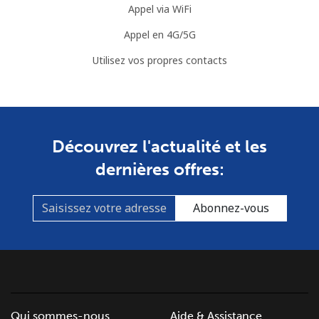
Appel via WiFi
Cook Islands
Appel en 4G/5G
Utilisez vos propres contacts
Ligne fixe
⁦137.9¢⁩
3 min pour ⁦$5⁩
-
Mobile
⁦137.9¢⁩
3 min pour ⁦$5⁩
⁦5¢⁩
Costa Rica
Découvrez l'actualité et les
dernières offres:
Ligne fixe
⁦3.5¢⁩
142 min pour
-
⁦$5⁩
Abonnez-vous
Mobile
⁦8.9¢⁩
56 min pour ⁦$5⁩
⁦7¢⁩
Croatia
Ligne fixe
⁦1.5¢⁩
333 min pour
-
Qui sommes-nous
Aide & Assistance