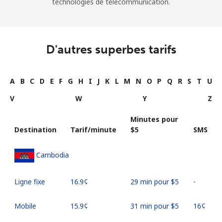
technologies de télécommunication.
D'autres superbes tarifs
A
B
C
D
E
F
G
H
I
J
K
L
M
N
O
P
Q
R
S
T
U
V
W
Y
Z
Minutes pour
Destination
Tarif/minute
⁦$5⁩
SMS
Cambodia
Ligne fixe
⁦16.9¢⁩
29 min pour ⁦$5⁩
-
Mobile
⁦15.9¢⁩
31 min pour ⁦$5⁩
⁦16¢⁩