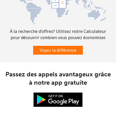
Ligne fixe
⁦1.6¢⁩
312 min pour
-
⁦$5⁩
Mobile
⁦1.5¢⁩
333 min pour
⁦7¢⁩
À la recherche d'offres? Utilisez notre Calculateur
⁦$5⁩
pour découvrir combien vous pouvez économiser.
Comoros
Voyez la différence
Ligne fixe
⁦76.9¢⁩
6 min pour ⁦$5⁩
-
Passez des appels avantageux grâce
Mobile
⁦78.5¢⁩
6 min pour ⁦$5⁩
⁦5¢⁩
à notre app gratuite
Congo
Ligne fixe
⁦80.9¢⁩
6 min pour ⁦$5⁩
-
Mobile
⁦74.9¢⁩
6 min pour ⁦$5⁩
⁦13¢⁩