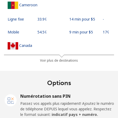
Cameroon
Ligne fixe
⁦33.9¢⁩
14 min pour ⁦$5⁩
-
Mobile
⁦54.5¢⁩
9 min pour ⁦$5⁩
⁦17¢⁩
Canada
All country
⁦1.5¢⁩
333 min pour
⁦15¢⁩
Voir plus de destinations
⁦$5⁩
Cape Verde
Options
Ligne fixe
⁦33.9¢⁩
14 min pour ⁦$5⁩
-
Numérotation sans PIN
Passez vos appels plus rapidement! Ajoutez le numéro
Mobile
⁦39.5¢⁩
12 min pour ⁦$5⁩
⁦16¢⁩
de téléphone DEPUIS lequel vous appelez. Respectez
le format suivant:
indicatif pays + numéro.