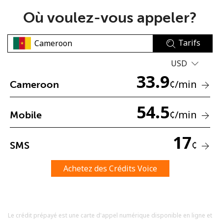
Où voulez-vous appeler?
Tarifs
USD
33.9
Aucun mot de passe créé
¢
/min
Cameroon
8 caractères minimum
Une lettre majuscule et une lettre minuscule
54.5
¢
/min
Mobile
Un numéro
Un caractère spécial
17
¢
SMS
Achetez des Crédits Voice
Restez en contact pour obtenir nos meilleures offres.
Le crédit prépayé est une carte d'appel numérique disponible en ligne et
En créant un compte sur ce site, j'accepte les présentes