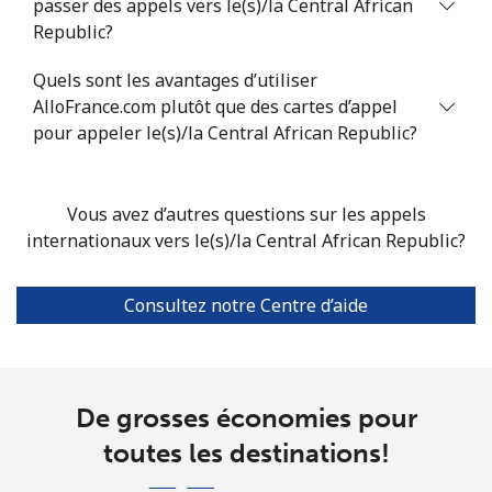
passer des appels vers le(s)/la Central African
Ligne fixe
⁦6.9c⁩
72 min pour ⁦$5⁩
-
Republic?
Mobile
⁦6.9c⁩
72 min pour ⁦$5⁩
-
Quels sont les avantages d’utiliser
AlloFrance.com plutôt que des cartes d’appel
Christmas Island
pour appeler le(s)/la Central African Republic?
All country
⁦4.5c⁩
111 min pour
-
Vous avez d’autres questions sur les appels
⁦$5⁩
internationaux vers le(s)/la Central African Republic?
Cocos Islands
Consultez notre Centre d’aide
All country
⁦4.5c⁩
111 min pour
-
⁦$5⁩
Colombia
De grosses économies pour
toutes les destinations!
Ligne fixe
⁦2c⁩
250 min pour
-
⁦$5⁩