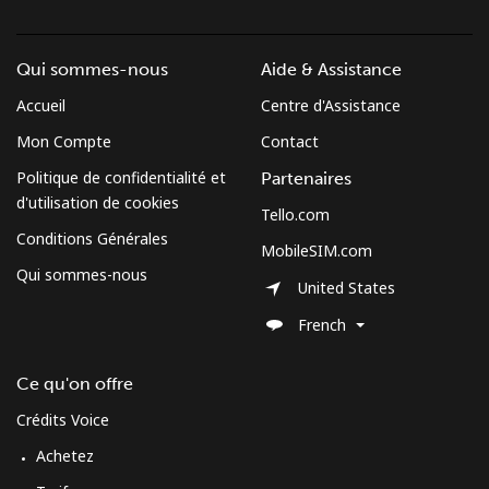
⁦$5⁩
Cuba
Qui sommes-nous
Aide & Assistance
Accueil
Centre d'Assistance
Ligne fixe
⁦115.9c⁩
4 min pour ⁦$5⁩
-
Mon Compte
Contact
Mobile
⁦118.9c⁩
4 min pour ⁦$5⁩
⁦13c⁩
Politique de confidentialité et
Partenaires
d'utilisation de cookies
Tello.com
Curacao
Conditions Générales
MobileSIM.com
Qui sommes-nous
United States
Ligne fixe
⁦29.9c⁩
16 min pour ⁦$5⁩
-
French
Mobile
⁦32.9c⁩
15 min pour ⁦$5⁩
-
Ce qu'on offre
Cyprus
Crédits Voice
Achetez
Ligne fixe
⁦20.5c⁩
24 min pour ⁦$5⁩
-