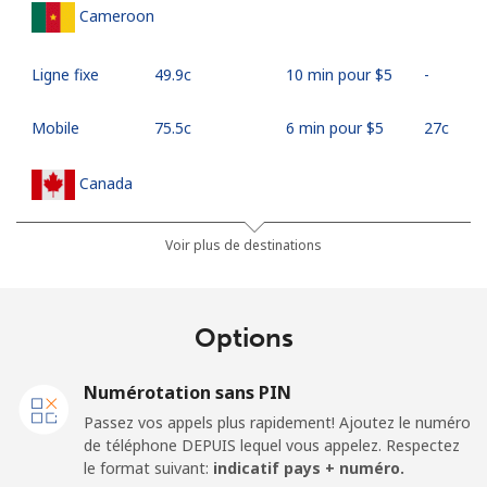
Cameroon
Ligne fixe
⁦49.9c⁩
10 min pour ⁦$5⁩
-
Mobile
⁦75.5c⁩
6 min pour ⁦$5⁩
⁦27c⁩
Canada
All country
⁦1.5c⁩
333 min pour
⁦24c⁩
Voir plus de destinations
⁦$5⁩
Cape Verde
Options
Ligne fixe
⁦50.5c⁩
9 min pour ⁦$5⁩
-
Numérotation sans PIN
Passez vos appels plus rapidement! Ajoutez le numéro
Mobile
⁦54.9c⁩
9 min pour ⁦$5⁩
⁦25c⁩
de téléphone DEPUIS lequel vous appelez. Respectez
le format suivant:
indicatif pays + numéro.