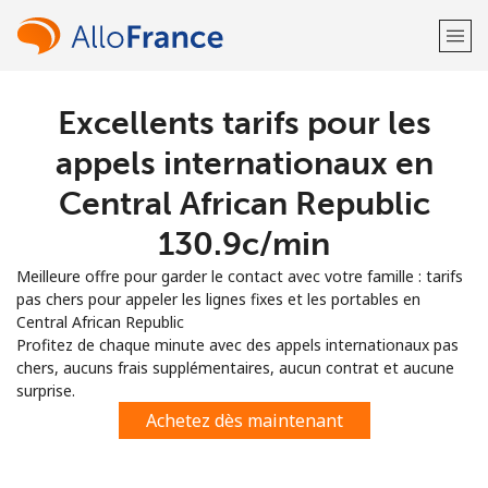
Excellents tarifs pour les
Bienvenue!
appels internationaux en
Vous avez déjà un compte?
Connectez-vous →
Central African Republic
⁦130.9c⁩/min
S'enregistrer avec
Meilleure offre pour garder le contact avec votre famille : tarifs
pas chers pour appeler les lignes fixes et les portables en
Central African Republic
Profitez de chaque minute avec des appels internationaux pas
chers, aucuns frais supplémentaires, aucun contrat et aucune
ou
surprise.
Achetez dès maintenant