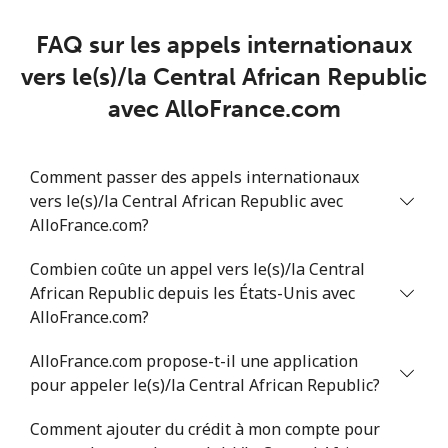
Chad
FAQ sur les appels internationaux
Ligne fixe
⁦117.5c⁩
4 min pour ⁦$5⁩
-
vers le(s)/la Central African Republic
avec AlloFrance.com
Mobile
⁦105.9c⁩
4 min pour ⁦$5⁩
⁦25c⁩
Chile
Comment passer des appels internationaux
vers le(s)/la Central African Republic avec
Ligne fixe
⁦5.5c⁩
90 min pour ⁦$5⁩
-
AlloFrance.com?
Combien coûte un appel vers le(s)/la Central
Mobile
⁦2c⁩
250 min pour
⁦13c⁩
African Republic depuis les États-Unis avec
⁦$5⁩
AlloFrance.com?
Santiago
⁦2.2c⁩
227 min pour
-
AlloFrance.com propose-t-il une application
⁦$5⁩
pour appeler le(s)/la Central African Republic?
China
Comment ajouter du crédit à mon compte pour