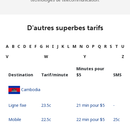
D'autres superbes tarifs
A
B
C
D
E
F
G
H
I
J
K
L
M
N
O
P
Q
R
S
T
U
V
W
Y
Z
Minutes pour
Destination
Tarif/minute
⁦$5⁩
SMS
Cambodia
Ligne fixe
⁦23.5c⁩
21 min pour ⁦$5⁩
-
Mobile
⁦22.5c⁩
22 min pour ⁦$5⁩
⁦25c⁩