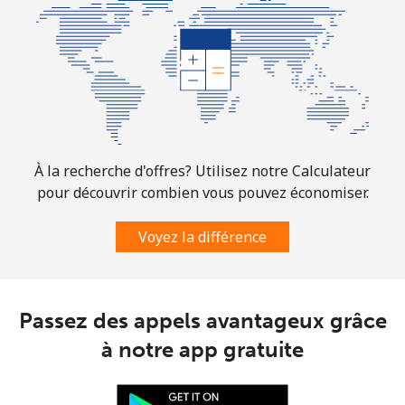
Mobile
⁦1.5c⁩
333 min pour
⁦11c⁩
⁦$5⁩
Comoros
Ligne fixe
⁦113.9c⁩
4 min pour ⁦$5⁩
-
À la recherche d'offres? Utilisez notre Calculateur
pour découvrir combien vous pouvez économiser.
Mobile
⁦116.5c⁩
4 min pour ⁦$5⁩
⁦9c⁩
Voyez la différence
Congo
Ligne fixe
⁦120.5c⁩
4 min pour ⁦$5⁩
-
Passez des appels avantageux grâce
Mobile
⁦110.9c⁩
4 min pour ⁦$5⁩
⁦21c⁩
à notre app gratuite
Cook Islands