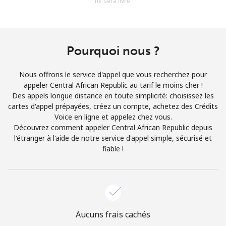
ne sera livré.
Conditions générales.
S'inscrire
Pourquoi nous ?
Nous offrons le service d'appel que vous recherchez pour
appeler Central African Republic au tarif le moins cher !
Bonjour!
Des appels longue distance en toute simplicité: choisissez les
cartes d'appel prépayées, créez un compte, achetez des Crédits
Voice en ligne et appelez chez vous.
Identifiez-vous ou
INSCRIVEZ-VOUS →
Découvrez comment appeler Central African Republic depuis
l'étranger à l'aide de notre service d'appel simple, sécurisé et
fiable !
Rappel du mot de passe →
Aucuns frais cachés