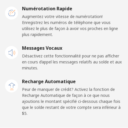
Caribbean Netherlands
Numérotation Rapide
Ligne fixe
⁦32.5c⁩
15 min pour ⁦$5⁩
-
Augmentez votre vitesse de numérotation!
Enregistrez les numéros de téléphone que vous
utilisez le plus de façon à avoir vos proches en ligne
Mobile
⁦33.5c⁩
14 min pour ⁦$5⁩
⁦24c⁩
plus rapidement.
Cayman Islands
Messages Vocaux
Désactivez cette fonctionnalité pour ne pas afficher
Ligne fixe
⁦27.9c⁩
17 min pour ⁦$5⁩
-
en cours d’appel les messages relatifs au solde et aux
minutes.
Mobile
⁦38.5c⁩
12 min pour ⁦$5⁩
-
Recharge Automatique
Central African Republic
Peur de manquer de crédit? Activez la fonction de
Recharge Automatique de façon à ce que nous
ajoutions le montant spécifié ci-dessous chaque fois
Ligne fixe
⁦130.9c⁩
3 min pour ⁦$5⁩
-
que le solde restant de votre compte sera inférieur à
⁦$5⁩.
Mobile
⁦109.5c⁩
4 min pour ⁦$5⁩
-