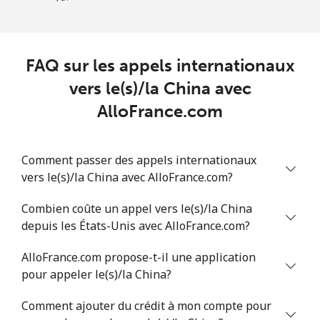
Mobile
⁦109.5c⁩
4 min pour ⁦$5⁩
-
Chad
FAQ sur les appels internationaux
Ligne fixe
⁦117.5c⁩
4 min pour ⁦$5⁩
-
vers le(s)/la China avec
AlloFrance.com
Mobile
⁦105.9c⁩
4 min pour ⁦$5⁩
⁦25c⁩
Chile
Comment passer des appels internationaux
vers le(s)/la China avec AlloFrance.com?
Ligne fixe
⁦5.5c⁩
90 min pour ⁦$5⁩
-
Combien coûte un appel vers le(s)/la China
depuis les États-Unis avec AlloFrance.com?
Mobile
⁦2c⁩
250 min pour
⁦13c⁩
⁦$5⁩
AlloFrance.com propose-t-il une application
pour appeler le(s)/la China?
Santiago
⁦2.2c⁩
227 min pour
-
⁦$5⁩
Comment ajouter du crédit à mon compte pour