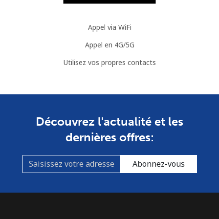
Cook Islands
Appel via WiFi
Ligne fixe
⁦204.5c⁩
2 min pour ⁦$5⁩
-
Appel en 4G/5G
Utilisez vos propres contacts
Mobile
⁦204.5c⁩
2 min pour ⁦$5⁩
⁦8c⁩
Costa Rica
Ligne fixe
⁦4.5c⁩
111 min pour
-
Découvrez l'actualité et les
⁦$5⁩
dernières offres:
Mobile
⁦12.5c⁩
40 min pour ⁦$5⁩
⁦11c⁩
Abonnez-vous
Croatia
Ligne fixe
⁦1.6c⁩
312 min pour
-
⁦$5⁩