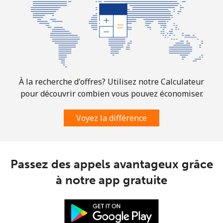
Ligne fixe
⁦2c⁩
250 min pour
-
⁦$5⁩
Mobile
⁦1.5c⁩
333 min pour
⁦11c⁩
⁦$5⁩
À la recherche d'offres? Utilisez notre Calculateur
Comoros
pour découvrir combien vous pouvez économiser.
Ligne fixe
⁦113.9c⁩
4 min pour ⁦$5⁩
-
Voyez la différence
Mobile
⁦116.5c⁩
4 min pour ⁦$5⁩
⁦9c⁩
Congo
Passez des appels avantageux grâce
à notre app gratuite
Ligne fixe
⁦120.5c⁩
4 min pour ⁦$5⁩
-
Mobile
⁦110.9c⁩
4 min pour ⁦$5⁩
⁦21c⁩