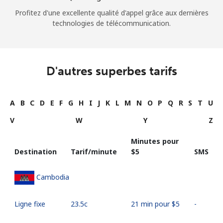
Profitez d'une excellente qualité d'appel grâce aux dernières
technologies de télécommunication.
D'autres superbes tarifs
A
B
C
D
E
F
G
H
I
J
K
L
M
N
O
P
Q
R
S
T
U
V
W
Y
Z
Minutes pour
Destination
Tarif/minute
⁦$5⁩
SMS
Cambodia
Ligne fixe
⁦23.5c⁩
21 min pour ⁦$5⁩
-