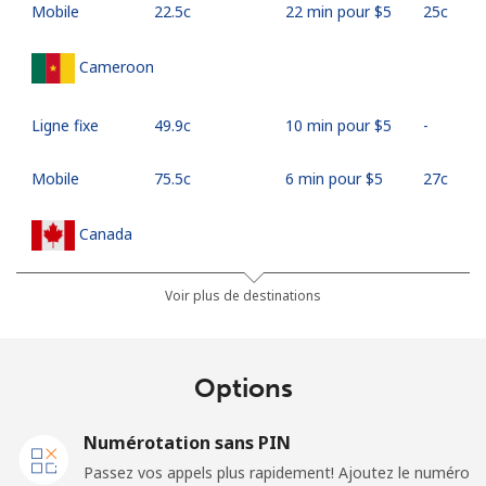
Mobile
⁦22.5c⁩
22 min pour ⁦$5⁩
⁦25c⁩
Cameroon
Ligne fixe
⁦49.9c⁩
10 min pour ⁦$5⁩
-
Mobile
⁦75.5c⁩
6 min pour ⁦$5⁩
⁦27c⁩
Canada
All country
⁦1.5c⁩
333 min pour
⁦24c⁩
Voir plus de destinations
⁦$5⁩
Cape Verde
Options
Ligne fixe
⁦50.5c⁩
9 min pour ⁦$5⁩
-
Numérotation sans PIN
Passez vos appels plus rapidement! Ajoutez le numéro
Mobile
⁦54.9c⁩
9 min pour ⁦$5⁩
⁦25c⁩