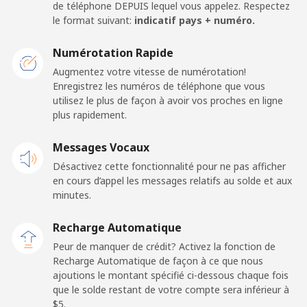
de téléphone DEPUIS lequel vous appelez. Respectez
le format suivant:
indicatif pays + numéro.
Caribbean Netherlands
Numérotation Rapide
Ligne fixe
⁦32.5c⁩
15 min pour ⁦$5⁩
-
Augmentez votre vitesse de numérotation!
Enregistrez les numéros de téléphone que vous
utilisez le plus de façon à avoir vos proches en ligne
Mobile
⁦33.5c⁩
14 min pour ⁦$5⁩
⁦24c⁩
plus rapidement.
Cayman Islands
Messages Vocaux
Désactivez cette fonctionnalité pour ne pas afficher
Ligne fixe
⁦27.9c⁩
17 min pour ⁦$5⁩
-
en cours d’appel les messages relatifs au solde et aux
minutes.
Mobile
⁦38.5c⁩
12 min pour ⁦$5⁩
-
Recharge Automatique
Central African Republic
Peur de manquer de crédit? Activez la fonction de
Recharge Automatique de façon à ce que nous
ajoutions le montant spécifié ci-dessous chaque fois
Ligne fixe
⁦130.9c⁩
3 min pour ⁦$5⁩
-
que le solde restant de votre compte sera inférieur à
⁦$5⁩.