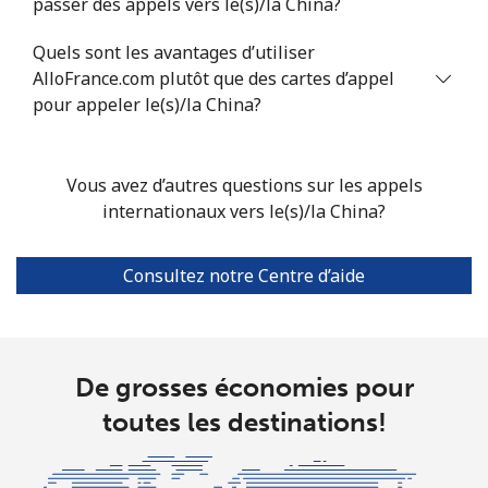
passer des appels vers le(s)/la China?
China
Quels sont les avantages d’utiliser
Ligne fixe
⁦6.9c⁩
72 min pour ⁦$5⁩
-
AlloFrance.com plutôt que des cartes d’appel
pour appeler le(s)/la China?
Mobile
⁦6.9c⁩
72 min pour ⁦$5⁩
-
Christmas Island
Vous avez d’autres questions sur les appels
internationaux vers le(s)/la China?
All country
⁦4.5c⁩
111 min pour
-
⁦$5⁩
Consultez notre Centre d’aide
Cocos Islands
All country
⁦4.5c⁩
111 min pour
-
De grosses économies pour
⁦$5⁩
toutes les destinations!
Colombia