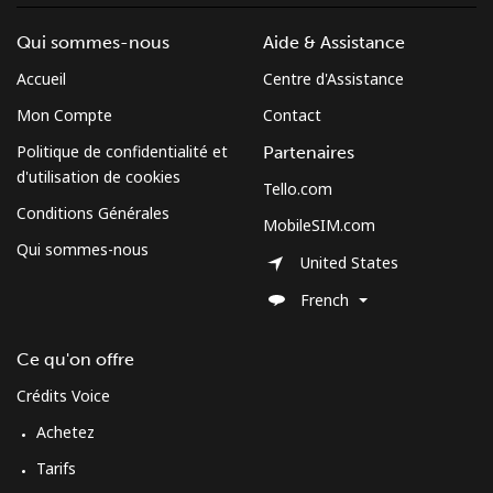
Mobile
⁦4.5c⁩
111 min pour
⁦21c⁩
Qui sommes-nous
Aide & Assistance
⁦$5⁩
Accueil
Centre d'Assistance
Cuba
Mon Compte
Contact
Politique de confidentialité et
Partenaires
Ligne fixe
⁦115.9c⁩
4 min pour ⁦$5⁩
-
d'utilisation de cookies
Tello.com
Conditions Générales
MobileSIM.com
Mobile
⁦118.9c⁩
4 min pour ⁦$5⁩
⁦13c⁩
Qui sommes-nous
United States
Curacao
French
Ligne fixe
⁦29.9c⁩
16 min pour ⁦$5⁩
-
Ce qu'on offre
Crédits Voice
Mobile
⁦32.9c⁩
15 min pour ⁦$5⁩
-
Achetez
Cyprus
Tarifs