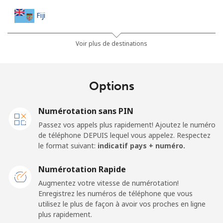
Fiji
Ligne fixe
⁦37.9¢⁩
13 min pour ⁦$5⁩
-
Voir plus de destinations
Mobile
⁦37.5¢⁩
13 min pour ⁦$5⁩
⁦17¢⁩
Options
Finland
Numérotation sans PIN
Ligne fixe
⁦35.5¢⁩
14 min pour ⁦$5⁩
-
Passez vos appels plus rapidement! Ajoutez le numéro
de téléphone DEPUIS lequel vous appelez. Respectez
Mobile
⁦34.5¢⁩
14 min pour ⁦$5⁩
⁦11¢⁩
le format suivant:
indicatif pays + numéro.
France
Numérotation Rapide
Augmentez votre vitesse de numérotation!
Enregistrez les numéros de téléphone que vous
Ligne fixe
⁦1¢⁩
500 min pour
-
utilisez le plus de façon à avoir vos proches en ligne
⁦$5⁩
plus rapidement.