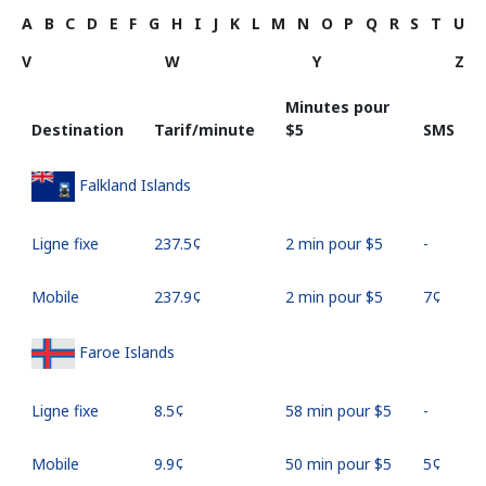
A
B
C
D
E
F
G
H
I
J
K
L
M
N
O
P
Q
R
S
T
U
V
W
Y
Z
Minutes pour
Destination
Tarif/minute
⁦$5⁩
SMS
Falkland Islands
Ligne fixe
⁦237.5¢⁩
2 min pour ⁦$5⁩
-
Mobile
⁦237.9¢⁩
2 min pour ⁦$5⁩
⁦7¢⁩
Faroe Islands
Ligne fixe
⁦8.5¢⁩
58 min pour ⁦$5⁩
-
Mobile
⁦9.9¢⁩
50 min pour ⁦$5⁩
⁦5¢⁩