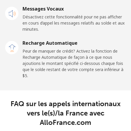
Mobile
⁦4.9¢⁩
102 min pour
-
Messages Vocaux
⁦$5⁩
Désactivez cette fonctionnalité pour ne pas afficher
en cours d’appel les messages relatifs au solde et aux
French Guiana
minutes.
Ligne fixe
⁦4.9¢⁩
102 min pour
-
Recharge Automatique
⁦$5⁩
Peur de manquer de crédit? Activez la fonction de
Recharge Automatique de façon à ce que nous
Mobile
⁦30.9¢⁩
16 min pour ⁦$5⁩
-
ajoutions le montant spécifié ci-dessous chaque fois
que le solde restant de votre compte sera inférieur à
⁦$5⁩.
French Polynesia
Ligne fixe
⁦33.9¢⁩
14 min pour ⁦$5⁩
-
FAQ sur les appels internationaux
Mobile
⁦33.9¢⁩
14 min pour ⁦$5⁩
⁦11¢⁩
vers le(s)/la France avec
AlloFrance.com