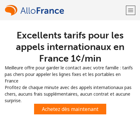
Excellents tarifs pour les
Bienvenue!
appels internationaux en
Vous avez déjà un compte?
Connectez-vous →
France ⁦1¢⁩/min
Meilleure offre pour garder le contact avec votre famille : tarifs
S'enregistrer avec
pas chers pour appeler les lignes fixes et les portables en
France
Profitez de chaque minute avec des appels internationaux pas
chers, aucuns frais supplémentaires, aucun contrat et aucune
surprise.
ou
Achetez dès maintenant