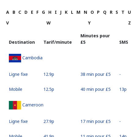
A
B
C
D
E
F
G
H
I
J
K
L
M
N
O
P
Q
R
S
T
U
V
W
Y
Z
Minutes pour
Destination
Tarif/minute
⁦£5⁩
SMS
Cambodia
Ligne fixe
⁦12.9p⁩
38 min pour ⁦£5⁩
-
Mobile
⁦12.5p⁩
40 min pour ⁦£5⁩
⁦13p⁩
Cameroon
Ligne fixe
⁦27.9p⁩
17 min pour ⁦£5⁩
-
Mobile
⁦41.9p⁩
11 min pour ⁦£5⁩
⁦14p⁩