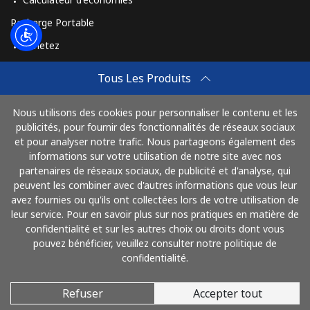
Czechia
Recharge Portable
Achetez
Ligne fixe
⁦1.7p⁩
294 min pour
-
⁦£5⁩
Comment Recharger
Tous Les Produits
Travel eSIM
Mobile
⁦3p⁩
166 min pour
⁦7p⁩
⁦£5⁩
Nous utilisons des cookies pour personnaliser le contenu et les
Achetez
publicités, pour fournir des fonctionnalités de réseaux sociaux
Mode de fonctionnement
et pour analyser notre trafic. Nous partageons également des
informations sur votre utilisation de notre site avec nos
partenaires de réseaux sociaux, de publicité et d'analyse, qui
peuvent les combiner avec d'autres informations que vous leur
Payez avec
avez fournies ou qu'ils ont collectées lors de votre utilisation de
leur service. Pour en savoir plus sur nos pratiques en matière de
confidentialité et sur les autres choix ou droits dont vous
pouvez bénéficier, veuillez consulter notre politique de
confidentialité.
Refuser
Accepter tout
© 2026 AlloFrance