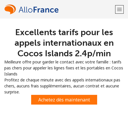
Excellents tarifs pour les
Bienvenue!
appels internationaux en
Vous avez déjà un compte?
Connectez-vous →
Cocos Islands ⁦2.4p⁩/min
Meilleure offre pour garder le contact avec votre famille : tarifs
S'enregistrer avec
pas chers pour appeler les lignes fixes et les portables en Cocos
Islands
Profitez de chaque minute avec des appels internationaux pas
chers, aucuns frais supplémentaires, aucun contrat et aucune
surprise.
ou
Achetez dès maintenant