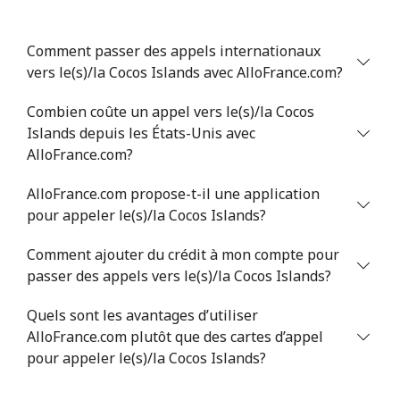
Chile
Comment passer des appels internationaux
vers le(s)/la Cocos Islands avec AlloFrance.com?
Ligne fixe
⁦3.5p⁩
142 min pour
-
Combien coûte un appel vers le(s)/la Cocos
⁦£5⁩
Islands depuis les États-Unis avec
AlloFrance.com?
Mobile
⁦1.5p⁩
333 min pour
⁦7p⁩
⁦£5⁩
AlloFrance.com propose-t-il une application
pour appeler le(s)/la Cocos Islands?
Santiago
⁦1.5p⁩
333 min pour
-
⁦£5⁩
Comment ajouter du crédit à mon compte pour
passer des appels vers le(s)/la Cocos Islands?
China
Quels sont les avantages d’utiliser
Ligne fixe
⁦4.5p⁩
111 min pour
-
AlloFrance.com plutôt que des cartes d’appel
⁦£5⁩
pour appeler le(s)/la Cocos Islands?
Mobile
⁦4.5p⁩
111 min pour
-