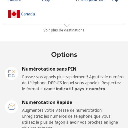
Canada
All country
⁦1.5p⁩
333 min pour
⁦12p⁩
Voir plus de destinations
⁦£5⁩
Cape Verde
Options
Ligne fixe
⁦27.9p⁩
17 min pour ⁦£5⁩
-
Numérotation sans PIN
Passez vos appels plus rapidement! Ajoutez le numéro
Mobile
⁦32.5p⁩
15 min pour ⁦£5⁩
⁦13p⁩
de téléphone DEPUIS lequel vous appelez. Respectez
le format suivant:
indicatif pays + numéro.
Caribbean Netherlands
Numérotation Rapide
Ligne fixe
⁦18.9p⁩
26 min pour ⁦£5⁩
-
Augmentez votre vitesse de numérotation!
Enregistrez les numéros de téléphone que vous
utilisez le plus de façon à avoir vos proches en ligne
Mobile
⁦19.9p⁩
25 min pour ⁦£5⁩
⁦12p⁩