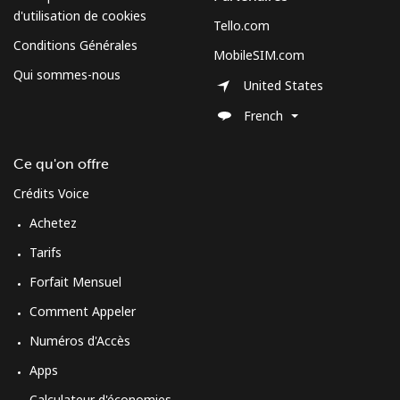
d'utilisation de cookies
Tello.com
Conditions Générales
Ligne fixe
⁦60.5p⁩
8 min pour ⁦£5⁩
-
MobileSIM.com
Qui sommes-nous
United States
Mobile
⁦61.9p⁩
8 min pour ⁦£5⁩
⁦7p⁩
French
Curacao
Ce qu'on offre
Ligne fixe
⁦17.5p⁩
28 min pour ⁦£5⁩
-
Crédits Voice
Achetez
Mobile
⁦19.5p⁩
25 min pour ⁦£5⁩
-
Tarifs
Cyprus
Forfait Mensuel
Comment Appeler
Ligne fixe
⁦11.5p⁩
43 min pour ⁦£5⁩
-
Numéros d'Accès
Mobile
⁦7.9p⁩
63 min pour ⁦£5⁩
⁦4p⁩
Apps
Calculateur d'économies