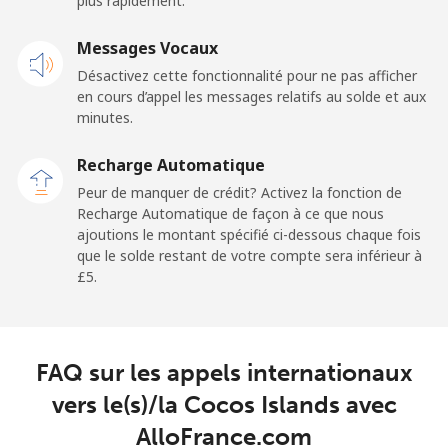
plus rapidement.
Cayman Islands
Messages Vocaux
Désactivez cette fonctionnalité pour ne pas afficher
Ligne fixe
⁦16.5p⁩
30 min pour ⁦£5⁩
-
en cours d’appel les messages relatifs au solde et aux
minutes.
Mobile
⁦22.9p⁩
21 min pour ⁦£5⁩
-
Recharge Automatique
Central African Republic
Peur de manquer de crédit? Activez la fonction de
Recharge Automatique de façon à ce que nous
ajoutions le montant spécifié ci-dessous chaque fois
Ligne fixe
⁦67.9p⁩
7 min pour ⁦£5⁩
-
que le solde restant de votre compte sera inférieur à
⁦£5⁩.
Mobile
⁦56.9p⁩
8 min pour ⁦£5⁩
-
Chad
FAQ sur les appels internationaux
Ligne fixe
⁦60.9p⁩
8 min pour ⁦£5⁩
-
vers le(s)/la Cocos Islands avec
AlloFrance.com
Mobile
⁦55.5p⁩
9 min pour ⁦£5⁩
⁦13p⁩