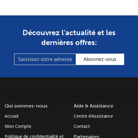
Mobile
⁦106.5p⁩
4 min pour ⁦£5⁩
⁦4p⁩
Costa Rica
Découvrez l'actualité et les
Ligne fixe
⁦2.6p⁩
192 min pour
-
dernières offres:
⁦£5⁩
Abonnez-vous
Mobile
⁦7.5p⁩
66 min pour ⁦£5⁩
⁦6p⁩
Croatia
Ligne fixe
⁦1.5p⁩
333 min pour
-
⁦£5⁩
Qui sommes-nous
Aide & Assistance
Mobile
⁦2.6p⁩
192 min pour
⁦11p⁩
Accueil
Centre d'Assistance
⁦£5⁩
Mon Compte
Contact
Politique de confidentialité et
Partenaires
Cuba