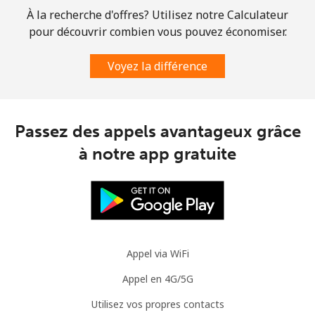
⁦£5⁩
À la recherche d'offres? Utilisez notre Calculateur
pour découvrir combien vous pouvez économiser.
Comoros
Voyez la différence
Ligne fixe
⁦59.5p⁩
8 min pour ⁦£5⁩
-
Mobile
⁦60.5p⁩
8 min pour ⁦£5⁩
⁦5p⁩
Passez des appels avantageux grâce
à notre app gratuite
Congo
Ligne fixe
⁦62.5p⁩
8 min pour ⁦£5⁩
-
Mobile
⁦57.9p⁩
8 min pour ⁦£5⁩
⁦11p⁩
Appel via WiFi
Cook Islands
Appel en 4G/5G
Ligne fixe
⁦106.5p⁩
4 min pour ⁦£5⁩
-
Utilisez vos propres contacts