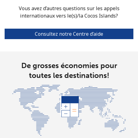
⁦£5⁩
Vous avez d’autres questions sur les appels
internationaux vers le(s)/la Cocos Islands?
Christmas Island
Consultez notre Centre d’aide
All country
⁦2.4p⁩
208 min pour
-
⁦£5⁩
Cocos Islands
De grosses économies pour
toutes les destinations!
All country
⁦2.4p⁩
208 min pour
-
⁦£5⁩
Colombia
Ligne fixe
⁦1.5p⁩
333 min pour
-
⁦£5⁩
Mobile
⁦1.5p⁩
333 min pour
⁦6p⁩