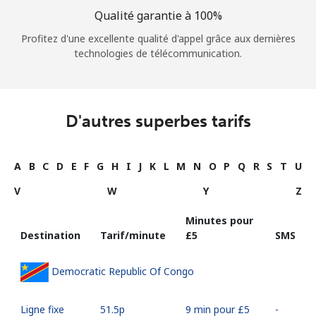
Qualité garantie à 100%
Profitez d'une excellente qualité d'appel grâce aux dernières
technologies de télécommunication.
D'autres superbes tarifs
A
B
C
D
E
F
G
H
I
J
K
L
M
N
O
P
Q
R
S
T
U
V
W
Y
Z
Minutes pour
Destination
Tarif/minute
⁦£5⁩
SMS
Democratic Republic Of Congo
Ligne fixe
⁦51.5p⁩
9 min pour ⁦£5⁩
-