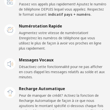
Ligne fixe
⁦33.9p⁩
14 min pour ⁦£5⁩
-
Passez vos appels plus rapidement! Ajoutez le numéro
de téléphone DEPUIS lequel vous appelez. Respectez
Mobile
⁦33.9p⁩
14 min pour ⁦£5⁩
⁦11p⁩
le format suivant:
indicatif pays + numéro.
Dominica
Numérotation Rapide
Augmentez votre vitesse de numérotation!
Enregistrez les numéros de téléphone que vous
Ligne fixe
⁦24.5p⁩
20 min pour ⁦£5⁩
-
utilisez le plus de façon à avoir vos proches en ligne
plus rapidement.
Mobile
⁦25.9p⁩
19 min pour ⁦£5⁩
-
Messages Vocaux
Dominican Republic
Désactivez cette fonctionnalité pour ne pas afficher
en cours d’appel les messages relatifs au solde et aux
Ligne fixe
⁦4.9p⁩
102 min pour
-
minutes.
⁦£5⁩
Recharge Automatique
Mobile
⁦12.5p⁩
40 min pour ⁦£5⁩
⁦11p⁩
Peur de manquer de crédit? Activez la fonction de
Recharge Automatique de façon à ce que nous
ajoutions le montant spécifié ci-dessous chaque fois