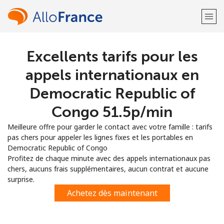
Excellents tarifs pour les
Bienvenue!
appels internationaux en
Vous avez déjà un compte?
Connectez-vous →
Democratic Republic of
Congo ⁦51.5p⁩/min
S'enregistrer avec
Meilleure offre pour garder le contact avec votre famille : tarifs
pas chers pour appeler les lignes fixes et les portables en
Democratic Republic of Congo
Profitez de chaque minute avec des appels internationaux pas
chers, aucuns frais supplémentaires, aucun contrat et aucune
ou
surprise.
Achetez dès maintenant