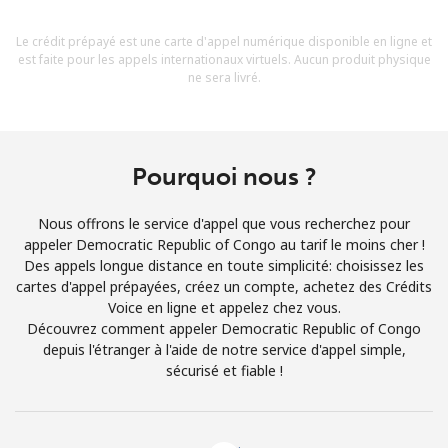
Conditions générales.
Le crédit prépayé est une carte d'appel numérique disponible en ligne et
est faite pour les appels internationaux virtuels. Aucun produit physique
S'inscrire
ne sera livré.
Pourquoi nous ?
Bonjour!
Nous offrons le service d'appel que vous recherchez pour
Identifiez-vous ou
INSCRIVEZ-VOUS →
appeler Democratic Republic of Congo au tarif le moins cher !
Des appels longue distance en toute simplicité: choisissez les
cartes d'appel prépayées, créez un compte, achetez des Crédits
Voice en ligne et appelez chez vous.
Découvrez comment appeler Democratic Republic of Congo
depuis l'étranger à l'aide de notre service d'appel simple,
sécurisé et fiable !
Rappel du mot de passe →