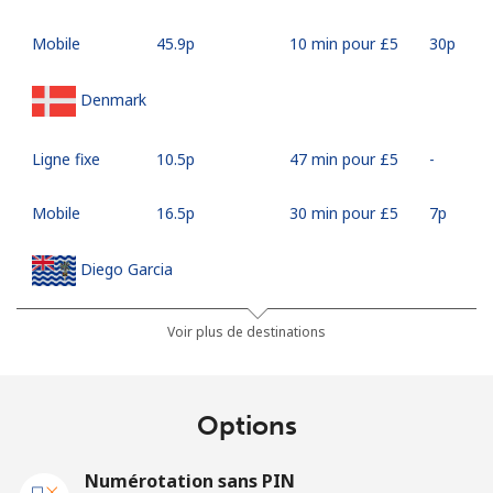
Mobile
⁦45.9p⁩
10 min pour ⁦£5⁩
⁦30p⁩
Denmark
Ligne fixe
⁦10.5p⁩
47 min pour ⁦£5⁩
-
Mobile
⁦16.5p⁩
30 min pour ⁦£5⁩
⁦7p⁩
Diego Garcia
Ligne fixe
⁦142.9p⁩
3 min pour ⁦£5⁩
-
Voir plus de destinations
Mobile
⁦143.5p⁩
3 min pour ⁦£5⁩
-
Options
Djibouti
Numérotation sans PIN