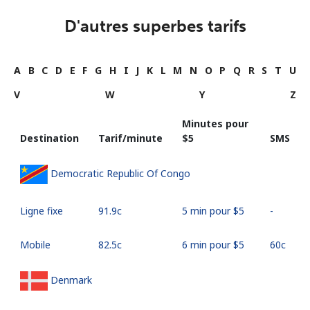
D'autres superbes tarifs
A
B
C
D
E
F
G
H
I
J
K
L
M
N
O
P
Q
R
S
T
U
V
W
Y
Z
Minutes pour
Destination
Tarif/minute
⁦$5⁩
SMS
Democratic Republic Of Congo
Ligne fixe
⁦91.9c⁩
5 min pour ⁦$5⁩
-
Mobile
⁦82.5c⁩
6 min pour ⁦$5⁩
⁦60c⁩
Denmark