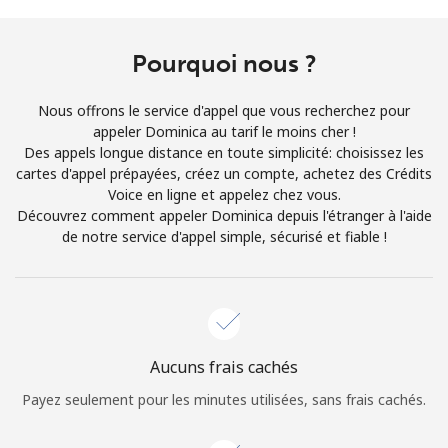
Conditions générales.
Pourquoi nous ?
S'inscrire
Nous offrons le service d'appel que vous recherchez pour
appeler Dominica au tarif le moins cher !
Des appels longue distance en toute simplicité: choisissez les
cartes d'appel prépayées, créez un compte, achetez des Crédits
Bonjour!
Voice en ligne et appelez chez vous.
Découvrez comment appeler Dominica depuis l'étranger à l'aide
de notre service d'appel simple, sécurisé et fiable !
Identifiez-vous ou
INSCRIVEZ-VOUS →
Aucuns frais cachés
Rappel du mot de passe →
Payez seulement pour les minutes utilisées, sans frais cachés.