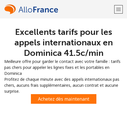
Excellents tarifs pour les
Bienvenue!
appels internationaux en
Vous avez déjà un compte?
Connectez-vous →
Dominica ⁦41.5c⁩/min
Meilleure offre pour garder le contact avec votre famille : tarifs
S'enregistrer avec
pas chers pour appeler les lignes fixes et les portables en
Dominica
Profitez de chaque minute avec des appels internationaux pas
chers, aucuns frais supplémentaires, aucun contrat et aucune
surprise.
ou
Achetez dès maintenant