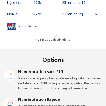
Ligne fixe
⁦19.5c⁩
25 min pour ⁦$5⁩
-
Mobile
⁦27.9c⁩
17 min pour ⁦$5⁩
⁦13c⁩
Diego Garcia
Ligne fixe
⁦275.9c⁩
1 min pour ⁦$5⁩
-
Voir plus de destinations
Mobile
⁦275.9c⁩
1 min pour ⁦$5⁩
-
Options
Djibouti
Numérotation sans PIN
Ligne fixe
⁦60.5c⁩
8 min pour ⁦$5⁩
-
Passez vos appels plus rapidement! Ajoutez le numéro
de téléphone DEPUIS lequel vous appelez. Respectez
Mobile
⁦60.5c⁩
8 min pour ⁦$5⁩
⁦22c⁩
le format suivant:
indicatif pays + numéro.
Dominica
Numérotation Rapide
Augmentez votre vitesse de numérotation!