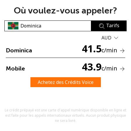
Où voulez-vous appeler?
Tarifs
AUD
41.5
Aucun mot de passe créé
c
/min
Dominica
8 caractères minimum
Une lettre majuscule et une lettre minuscule
43.9
c
/min
Mobile
Un numéro
Un caractère spécial
Achetez des Crédits Voice
Le crédit prépayé est une carte d'appel numérique disponible en ligne et
est faite pour les appels internationaux virtuels. Aucun produit physique
Restez en contact pour obtenir nos meilleures offres.
ne sera livré.
En créant un compte sur ce site, j'accepte les présentes