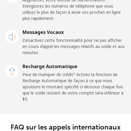
Enregistrez les numéros de téléphone que vous
Ligne fixe
⁦41.5c⁩
12 min pour ⁦$5⁩
-
utilisez le plus de façon à avoir vos proches en ligne
plus rapidement.
Mobile
⁦43.9c⁩
11 min pour ⁦$5⁩
-
Messages Vocaux
Dominican Republic
Désactivez cette fonctionnalité pour ne pas afficher
en cours d’appel les messages relatifs au solde et aux
Ligne fixe
⁦7.9c⁩
63 min pour ⁦$5⁩
-
minutes.
Recharge Automatique
Mobile
⁦21.9c⁩
22 min pour ⁦$5⁩
⁦22c⁩
Peur de manquer de crédit? Activez la fonction de
Recharge Automatique de façon à ce que nous
ajoutions le montant spécifié ci-dessous chaque fois
que le solde restant de votre compte sera inférieur à
⁦$5⁩.
FAQ sur les appels internationaux