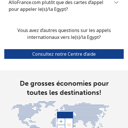
AlloFrance.com plutôt que des cartes d’appel
pour appeler le(s)/la Egypt?
Mobile
⁦16.9p⁩
29 min pour
⁦30p⁩
⁦£5⁩
Vous avez d’autres questions sur les appels
Ethiopia
internationaux vers le(s)/la Egypt?
Ligne fixe
⁦25.9p⁩
19 min pour
-
Consultez notre Centre d’aide
⁦£5⁩
Mobile
⁦24.9p⁩
20 min pour
-
⁦£5⁩
De grosses économies pour
toutes les destinations!