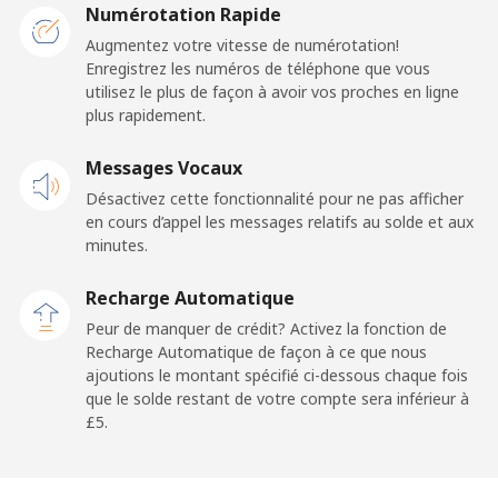
Etisalat
⁦£5⁩
Numérotation Rapide
Augmentez votre vitesse de numérotation!
El Salvador
Enregistrez les numéros de téléphone que vous
utilisez le plus de façon à avoir vos proches en ligne
plus rapidement.
Ligne fixe
⁦18.9p⁩
26 min pour
-
⁦£5⁩
Messages Vocaux
Claro
⁦9.9p⁩
50 min pour
-
Désactivez cette fonctionnalité pour ne pas afficher
Landlines
⁦£5⁩
en cours d’appel les messages relatifs au solde et aux
minutes.
Mobile
⁦13.9p⁩
35 min pour
⁦9p⁩
Recharge Automatique
⁦£5⁩
Peur de manquer de crédit? Activez la fonction de
Recharge Automatique de façon à ce que nous
Equatorial Guinea
ajoutions le montant spécifié ci-dessous chaque fois
que le solde restant de votre compte sera inférieur à
All country
⁦56.5p⁩
8 min pour ⁦£5⁩
-
⁦£5⁩.
Eritrea