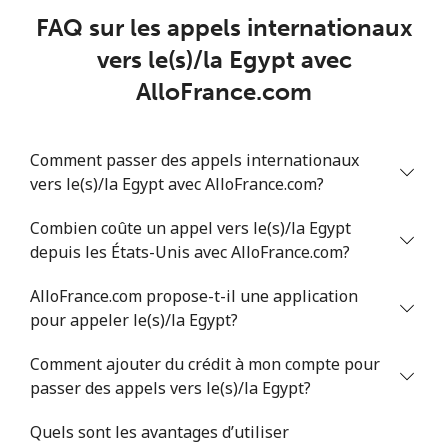
FAQ sur les appels internationaux
Ligne fixe
⁦26.9p⁩
18 min pour
-
⁦£5⁩
vers le(s)/la Egypt avec
AlloFrance.com
Mobile
⁦26.9p⁩
18 min pour
⁦7p⁩
⁦£5⁩
Comment passer des appels internationaux
Estonia
vers le(s)/la Egypt avec AlloFrance.com?
Ligne fixe
Combien coûte un appel vers le(s)/la Egypt
⁦1.5p⁩
333 min pour
-
⁦£5⁩
depuis les États-Unis avec AlloFrance.com?
AlloFrance.com propose-t-il une application
Mobile
⁦37.5p⁩
13 min pour
⁦7p⁩
⁦£5⁩
pour appeler le(s)/la Egypt?
Comment ajouter du crédit à mon compte pour
Eswatini
passer des appels vers le(s)/la Egypt?
Ligne fixe
⁦20.5p⁩
24 min pour
-
Quels sont les avantages d’utiliser
⁦£5⁩