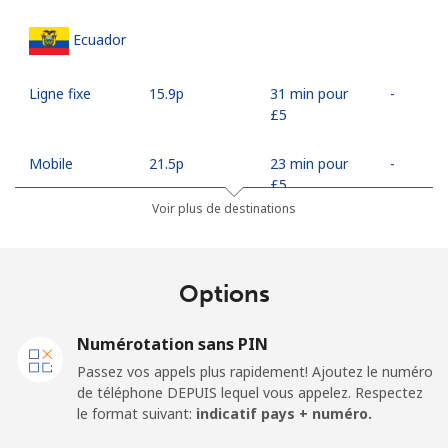
Ecuador
Ligne fixe
⁦15.9p⁩
31 min pour
-
⁦£5⁩
Mobile
⁦21.5p⁩
23 min pour
-
⁦£5⁩
Voir plus de destinations
Egypt
Options
Ligne fixe
⁦10.9p⁩
45 min pour
-
⁦£5⁩
Numérotation sans PIN
Mobile
⁦14.9p⁩
33 min pour
-
Passez vos appels plus rapidement! Ajoutez le numéro
⁦£5⁩
de téléphone DEPUIS lequel vous appelez. Respectez
le format suivant:
indicatif pays + numéro.
Mobile -
⁦12.5p⁩
40 min pour
-