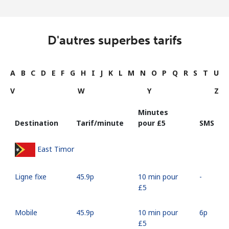
D'autres superbes tarifs
A
B
C
D
E
F
G
H
I
J
K
L
M
N
O
P
Q
R
S
T
U
V
W
Y
Z
Minutes
Destination
Tarif/minute
pour ⁦£5⁩
SMS
East Timor
Ligne fixe
⁦45.9p⁩
10 min pour
-
⁦£5⁩
Mobile
⁦45.9p⁩
10 min pour
⁦6p⁩
⁦£5⁩