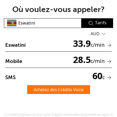
Où voulez-vous appeler?
Tarifs
AUD
33.9
Aucun mot de passe créé
c
/min
Eswatini
8 caractères minimum
Une lettre majuscule et une lettre minuscule
28.5
c
/min
Mobile
Un numéro
Un caractère spécial
60
c
SMS
Achetez des Crédits Voice
Restez en contact pour obtenir nos meilleures offres.
Le crédit prépayé est une carte d'appel numérique disponible en ligne et
En créant un compte sur ce site, j'accepte les présentes