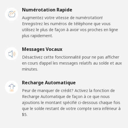
El Salvador
Numérotation Rapide
Augmentez votre vitesse de numérotation!
Enregistrez les numéros de téléphone que vous
Ligne fixe
⁦31.9c⁩
15 min pour
-
utilisez le plus de façon à avoir vos proches en ligne
⁦$5⁩
plus rapidement.
Claro
⁦16.9c⁩
29 min pour
-
Messages Vocaux
Landlines
⁦$5⁩
Désactivez cette fonctionnalité pour ne pas afficher
en cours d’appel les messages relatifs au solde et aux
Mobile
⁦24.9c⁩
20 min pour
⁦17c⁩
minutes.
⁦$5⁩
Recharge Automatique
Equatorial Guinea
Peur de manquer de crédit? Activez la fonction de
Recharge Automatique de façon à ce que nous
All country
⁦107.9c⁩
4 min pour ⁦$5⁩
-
ajoutions le montant spécifié ci-dessous chaque fois
que le solde restant de votre compte sera inférieur à
⁦$5⁩.
Eritrea