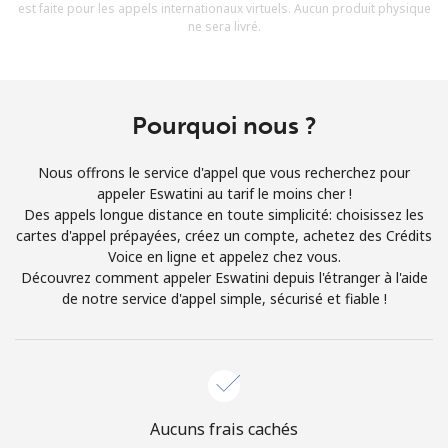
est faite pour les appels internationaux virtuels. Aucun produit physique
Conditions générales.
ne sera livré.
S'inscrire
Pourquoi nous ?
Nous offrons le service d'appel que vous recherchez pour
Bonjour!
appeler Eswatini au tarif le moins cher !
Des appels longue distance en toute simplicité: choisissez les
cartes d'appel prépayées, créez un compte, achetez des Crédits
Identifiez-vous ou
INSCRIVEZ-VOUS →
Voice en ligne et appelez chez vous.
Découvrez comment appeler Eswatini depuis l'étranger à l'aide
de notre service d'appel simple, sécurisé et fiable !
Rappel du mot de passe →
Aucuns frais cachés