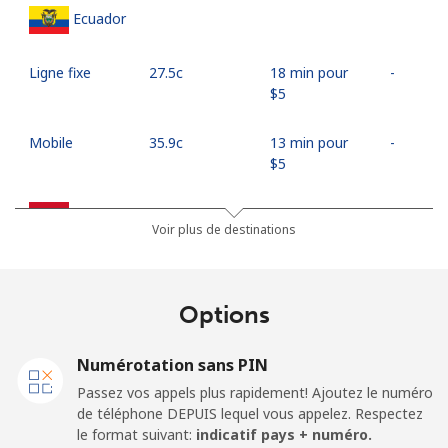
Ecuador
Ligne fixe
⁦27.5c⁩
18 min pour
-
⁦$5⁩
Mobile
⁦35.9c⁩
13 min pour
-
⁦$5⁩
Egypt
Voir plus de destinations
Ligne fixe
⁦18.9c⁩
26 min pour
-
⁦$5⁩
Options
Mobile
⁦26.9c⁩
18 min pour
-
⁦$5⁩
Numérotation sans PIN
Passez vos appels plus rapidement! Ajoutez le numéro
Mobile -
⁦21.9c⁩
22 min pour
-
de téléphone DEPUIS lequel vous appelez. Respectez
Etisalat
⁦$5⁩
le format suivant:
indicatif pays + numéro.