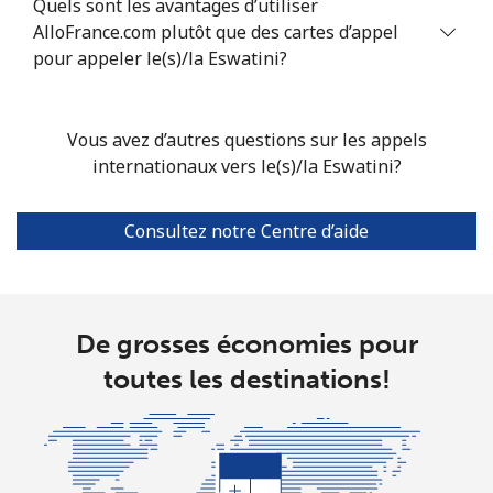
Mobile
⁦28.5c⁩
17 min pour
⁦60c⁩
Quels sont les avantages d’utiliser
⁦$5⁩
AlloFrance.com plutôt que des cartes d’appel
pour appeler le(s)/la Eswatini?
Ethiopia
Vous avez d’autres questions sur les appels
Ligne fixe
⁦43.9c⁩
11 min pour
-
internationaux vers le(s)/la Eswatini?
⁦$5⁩
Mobile
⁦41.9c⁩
11 min pour
-
Consultez notre Centre d’aide
⁦$5⁩
De grosses économies pour
toutes les destinations!