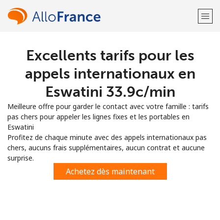
Excellents tarifs pour les
Bienvenue!
appels internationaux en
Vous avez déjà un compte?
Connectez-vous →
Eswatini ⁦33.9c⁩/min
Meilleure offre pour garder le contact avec votre famille : tarifs
S'enregistrer avec
pas chers pour appeler les lignes fixes et les portables en
Eswatini
Profitez de chaque minute avec des appels internationaux pas
chers, aucuns frais supplémentaires, aucun contrat et aucune
surprise.
ou
Achetez dès maintenant