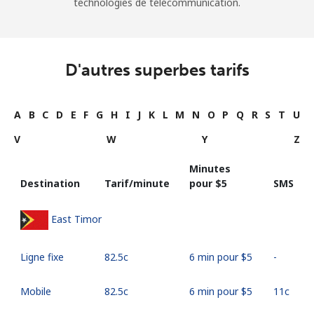
technologies de télécommunication.
D'autres superbes tarifs
A
B
C
D
E
F
G
H
I
J
K
L
M
N
O
P
Q
R
S
T
U
V
W
Y
Z
Minutes
Destination
Tarif/minute
pour ⁦$5⁩
SMS
East Timor
Ligne fixe
⁦82.5c⁩
6 min pour ⁦$5⁩
-
Mobile
⁦82.5c⁩
6 min pour ⁦$5⁩
⁦11c⁩