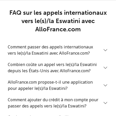
Ligne fixe
⁦45.9c⁩
10 min pour
-
⁦$5⁩
FAQ sur les appels internationaux
vers le(s)/la Eswatini avec
Mobile
⁦45.5c⁩
10 min pour
⁦13c⁩
⁦$5⁩
AlloFrance.com
Estonia
Comment passer des appels internationaux
vers le(s)/la Eswatini avec AlloFrance.com?
Ligne fixe
⁦1.5c⁩
333 min pour
-
⁦$5⁩
Combien coûte un appel vers le(s)/la Eswatini
depuis les États-Unis avec AlloFrance.com?
Mobile
⁦67.5c⁩
7 min pour ⁦$5⁩
⁦13c⁩
AlloFrance.com propose-t-il une application
Eswatini
pour appeler le(s)/la Eswatini?
Ligne fixe
⁦33.9c⁩
14 min pour
-
Comment ajouter du crédit à mon compte pour
⁦$5⁩
passer des appels vers le(s)/la Eswatini?