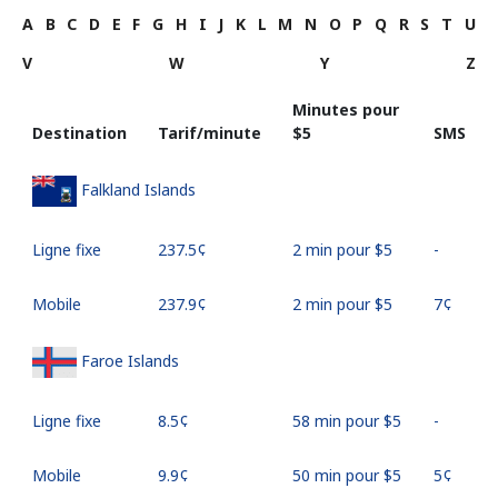
A
B
C
D
E
F
G
H
I
J
K
L
M
N
O
P
Q
R
S
T
U
V
W
Y
Z
Minutes pour
Destination
Tarif/minute
⁦$5⁩
SMS
Falkland Islands
Ligne fixe
⁦237.5¢⁩
2 min pour ⁦$5⁩
-
Mobile
⁦237.9¢⁩
2 min pour ⁦$5⁩
⁦7¢⁩
Faroe Islands
Ligne fixe
⁦8.5¢⁩
58 min pour ⁦$5⁩
-
Mobile
⁦9.9¢⁩
50 min pour ⁦$5⁩
⁦5¢⁩