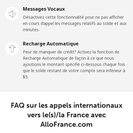
Mobile
⁦4.9¢⁩
102 min pour
-
Messages Vocaux
⁦$5⁩
Désactivez cette fonctionnalité pour ne pas afficher
en cours d’appel les messages relatifs au solde et aux
French Guiana
minutes.
Ligne fixe
⁦4.9¢⁩
102 min pour
-
Recharge Automatique
⁦$5⁩
Peur de manquer de crédit? Activez la fonction de
Recharge Automatique de façon à ce que nous
Mobile
⁦30.9¢⁩
16 min pour ⁦$5⁩
-
ajoutions le montant spécifié ci-dessous chaque fois
que le solde restant de votre compte sera inférieur à
⁦$5⁩.
French Polynesia
Ligne fixe
⁦33.9¢⁩
14 min pour ⁦$5⁩
-
FAQ sur les appels internationaux
Mobile
⁦33.9¢⁩
14 min pour ⁦$5⁩
⁦11¢⁩
vers le(s)/la France avec
AlloFrance.com