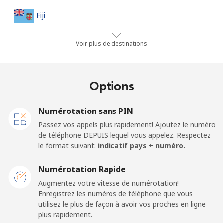
Fiji
Ligne fixe
⁦37.9¢⁩
13 min pour ⁦$5⁩
-
Voir plus de destinations
Mobile
⁦37.5¢⁩
13 min pour ⁦$5⁩
⁦17¢⁩
Options
Finland
Numérotation sans PIN
Ligne fixe
⁦35.5¢⁩
14 min pour ⁦$5⁩
-
Passez vos appels plus rapidement! Ajoutez le numéro
de téléphone DEPUIS lequel vous appelez. Respectez
Mobile
⁦34.5¢⁩
14 min pour ⁦$5⁩
⁦11¢⁩
le format suivant:
indicatif pays + numéro.
France
Numérotation Rapide
Augmentez votre vitesse de numérotation!
Enregistrez les numéros de téléphone que vous
Ligne fixe
⁦1¢⁩
500 min pour
-
utilisez le plus de façon à avoir vos proches en ligne
⁦$5⁩
plus rapidement.