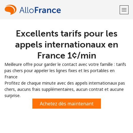
Excellents tarifs pour les
Bienvenue!
appels internationaux en
Vous avez déjà un compte?
Connectez-vous →
France ⁦1¢⁩/min
Meilleure offre pour garder le contact avec votre famille : tarifs
S'enregistrer avec
pas chers pour appeler les lignes fixes et les portables en
France
Profitez de chaque minute avec des appels internationaux pas
chers, aucuns frais supplémentaires, aucun contrat et aucune
surprise.
ou
Achetez dès maintenant