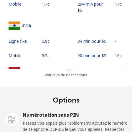
Mobile
⁦1.7c⁩
294 min pour
⁦17c⁩
⁦$5⁩
India
Ligne fixe
⁦5.9c⁩
84 min pour ⁦$5⁩
-
Mobile
⁦5.5c⁩
90 min pour ⁦$5⁩
⁦16c⁩
Indonesia
Voir plus de destinations
Ligne fixe
⁦10.9c⁩
45 min pour ⁦$5⁩
-
Options
Jakarta
⁦7.5c⁩
66 min pour ⁦$5⁩
-
Numérotation sans PIN
Mobile
⁦9.9c⁩
50 min pour ⁦$5⁩
-
Passez vos appels plus rapidement! Ajoutez le numéro
de téléphone DEPUIS lequel vous appelez. Respectez
Iran