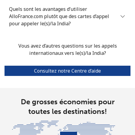
Ligne fixe
⁦86.9c⁩
5 min pour ⁦$5⁩
-
Quels sont les avantages d’utiliser
AlloFrance.com plutôt que des cartes d’appel
Mobile
⁦65.5c⁩
7 min pour ⁦$5⁩
⁦49c⁩
pour appeler le(s)/la India?
Vous avez d’autres questions sur les appels
internationaux vers le(s)/la India?
Consultez notre Centre d’aide
De grosses économies pour
toutes les destinations!