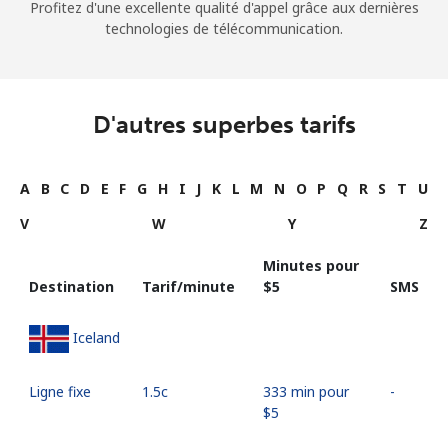
Profitez d'une excellente qualité d'appel grâce aux dernières
technologies de télécommunication.
D'autres superbes tarifs
A
B
C
D
E
F
G
H
I
J
K
L
M
N
O
P
Q
R
S
T
U
V
W
Y
Z
Minutes pour
Destination
Tarif/minute
⁦$5⁩
SMS
Iceland
Ligne fixe
⁦1.5c⁩
333 min pour
-
⁦$5⁩