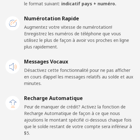
le format suivant:
indicatif pays + numéro.
Ligne fixe
⁦36.5c⁩
13 min pour ⁦$5⁩
-
Numérotation Rapide
Augmentez votre vitesse de numérotation!
Mobile
⁦51.5c⁩
9 min pour ⁦$5⁩
-
Enregistrez les numéros de téléphone que vous
utilisez le plus de façon à avoir vos proches en ligne
Iraq
plus rapidement.
Messages Vocaux
Ligne fixe
⁦37.5c⁩
13 min pour ⁦$5⁩
-
Désactivez cette fonctionnalité pour ne pas afficher
en cours d’appel les messages relatifs au solde et aux
Mobile
⁦40.9c⁩
12 min pour ⁦$5⁩
-
minutes.
Ireland
Recharge Automatique
Peur de manquer de crédit? Activez la fonction de
Ligne fixe
⁦2.1c⁩
238 min pour
-
Recharge Automatique de façon à ce que nous
⁦$5⁩
ajoutions le montant spécifié ci-dessous chaque fois
que le solde restant de votre compte sera inférieur à
⁦$5⁩.
Mobile
⁦3.5c⁩
142 min pour
-
⁦$5⁩