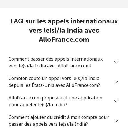
Israel
FAQ sur les appels internationaux
vers le(s)/la India avec
Ligne fixe
⁦6.5c⁩
76 min pour ⁦$5⁩
-
AlloFrance.com
Mobile
⁦18.9c⁩
26 min pour ⁦$5⁩
-
Italy
Comment passer des appels internationaux
vers le(s)/la India avec AlloFrance.com?
Ligne fixe
⁦1.5c⁩
333 min pour
-
Combien coûte un appel vers le(s)/la India
⁦$5⁩
depuis les États-Unis avec AlloFrance.com?
Mobile
⁦2.1c⁩
238 min pour
⁦13c⁩
AlloFrance.com propose-t-il une application
⁦$5⁩
pour appeler le(s)/la India?
Ivory Coast
Comment ajouter du crédit à mon compte pour
passer des appels vers le(s)/la India?