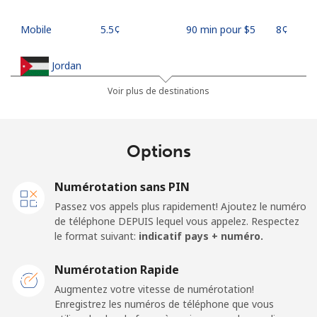
Mobile
⁦5.5¢⁩
90 min pour ⁦$5⁩
⁦8¢⁩
Jordan
Voir plus de destinations
Ligne fixe
⁦23.5¢⁩
21 min pour ⁦$5⁩
-
Mobile
⁦24.9¢⁩
20 min pour ⁦$5⁩
⁦16¢⁩
Options
Numérotation sans PIN
Passez vos appels plus rapidement! Ajoutez le numéro
de téléphone DEPUIS lequel vous appelez. Respectez
le format suivant:
indicatif pays + numéro.
Numérotation Rapide
Augmentez votre vitesse de numérotation!
Enregistrez les numéros de téléphone que vous