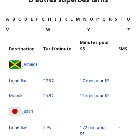
A
B
C
D
E
F
G
H
I
J
K
L
M
N
O
P
Q
R
S
T
U
V
W
Y
Z
Minutes pour
Destination
Tarif/minute
⁦$5⁩
SMS
Jamaica
Ligne fixe
⁦27.9¢⁩
17 min pour ⁦$5⁩
-
Mobile
⁦25.9¢⁩
19 min pour ⁦$5⁩
-
Japan
Ligne fixe
⁦2.9¢⁩
172 min pour
-
⁦$5⁩