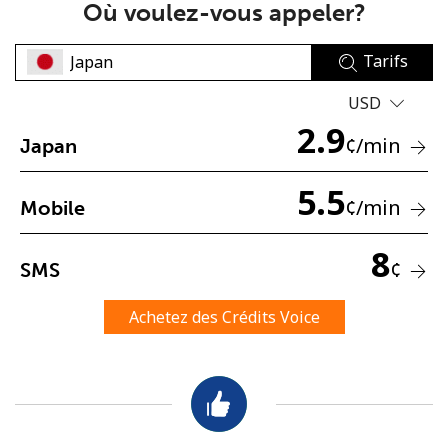
Où voulez-vous appeler?
Tarifs
USD
2.9
¢
/min
Japan
Aucun mot de passe créé
5.5
8 caractères minimum
¢
/min
Mobile
Une lettre majuscule et une lettre minuscule
Un numéro
8
Un caractère spécial
¢
SMS
Achetez des Crédits Voice
Restez en contact pour obtenir nos meilleures offres.
En créant un compte sur ce site, j'accepte les présentes