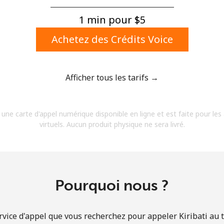
Un numéro
Un caractère spécial
1 min pour ⁦$5⁩
Achetez des Crédits Voice
Afficher tous les tarifs →
Restez en contact pour obtenir nos meilleures
 une carte d'appel numérique disponible en ligne et est faite pour les
offres.
virtuels. Aucun produit physique ne sera livré.
En créant un compte sur ce site, j'accepte les
présentes
Conditions générales.
S'inscrire
Pourquoi nous ?
rvice d'appel que vous recherchez pour appeler Kiribati au ta