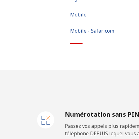
Mobile
Mobile - Safaricom
Kiribati
All country
Kosovo
Ligne fixe
Numérotation sans PI
Mobile
Passez vos appels plus rapidem
Kuwait
téléphone DEPUIS lequel vous a