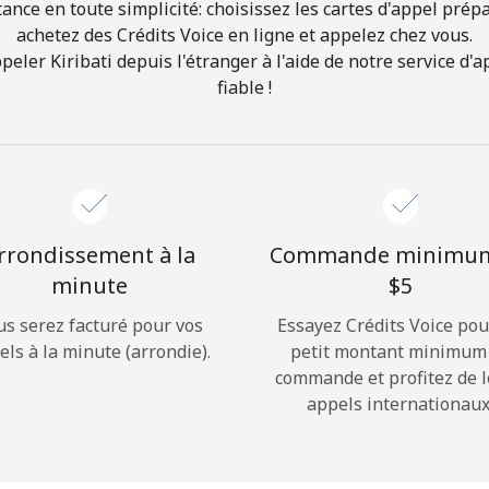
ance en toute simplicité: choisissez les cartes d'appel prép
achetez des Crédits Voice en ligne et appelez chez vous.
Bonjour!
er Kiribati depuis l'étranger à l'aide de notre service d'a
fiable !
Identifiez-vous ou
INSCRIVEZ-VOUS →
rrondissement à la
Commande minimu
minute
⁦$5⁩
us serez facturé pour vos
Essayez Crédits Voice pou
Rappel du mot de passe →
els à la minute (arrondie).
petit montant minimum
commande et profitez de 
appels internationaux
Login