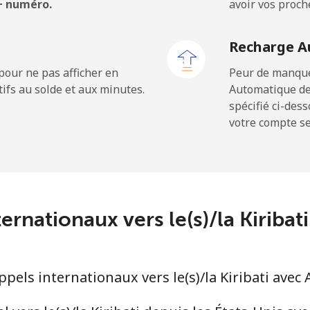
 + numéro.
avoir vos proch
⁦9.9¢⁩
50 min pour ⁦$5⁩
Recharge A
⁦9.9¢⁩
50 min pour ⁦$5⁩
pour ne pas afficher en
Peur de manquer
ifs au solde et aux minutes.
Automatique de
spécifié ci-des
votre compte ser
⁦43.5¢⁩
11 min pour ⁦$5⁩
⁦50.9¢⁩
9 min pour ⁦$5⁩
ternationaux vers le(s)/la Kiriba
els internationaux vers le(s)/la Kiribati avec