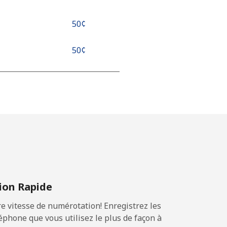
⁦50¢⁩
⁦50¢⁩
-
-
on Rapide
-
 vitesse de numérotation! Enregistrez les
phone que vous utilisez le plus de façon à