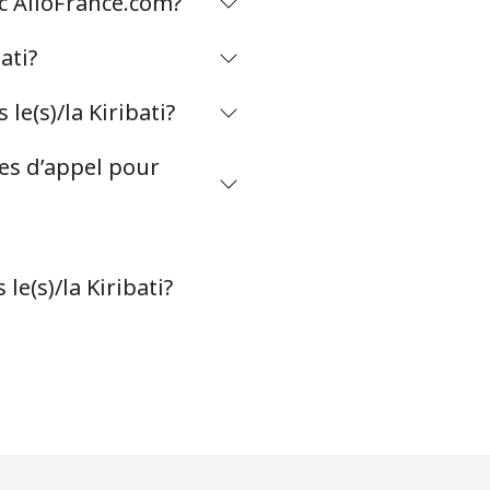
ec AlloFrance.com?
ati?
e(s)/la Kiribati?
tes d’appel pour
e(s)/la Kiribati?