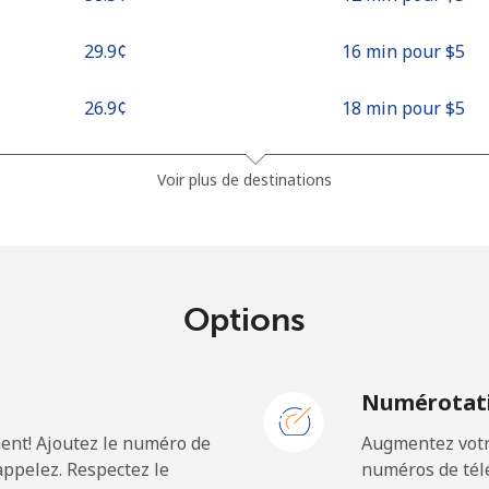
⁦29.9¢⁩
16 min pour ⁦$5⁩
⁦26.9¢⁩
18 min pour ⁦$5⁩
Voir plus de destinations
⁦307.5¢⁩
1 min pour ⁦$5⁩
Options
⁦47.9¢⁩
10 min pour ⁦$5⁩
N
Numérotati
⁦93.5¢⁩
5 min pour ⁦$5⁩
ent! Ajoutez le numéro de
Augmentez votre
ppelez. Respectez le
numéros de télé