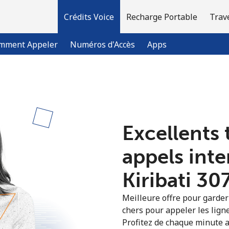
Crédits Voice
Recharge Portable
Trav
mment Appeler
Numéros d'Accès
Apps
Bienvenue!
Excellents 
Vous avez déjà un compte?
Connectez-vous →
appels int
S'enregistrer avec
Kiribati ⁦30
Meilleure offre pour garder l
chers pour appeler les ligne
Profitez de chaque minute a