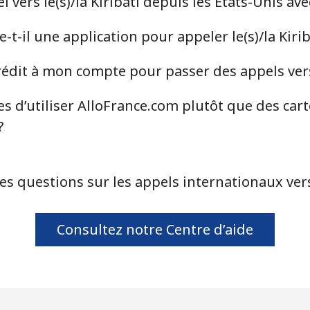
vers le(s)/la Kiribati depuis les États-Unis av
t-il une application pour appeler le(s)/la Kirib
dit à mon compte pour passer des appels vers l
s d’utiliser AlloFrance.com plutôt que des car
?
es questions sur les appels internationaux vers l
Consultez notre Centre d’aide