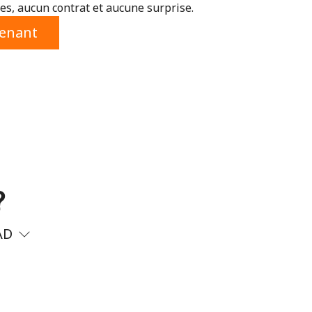
s, aucun contrat et aucune surprise.
tenant
?
AD