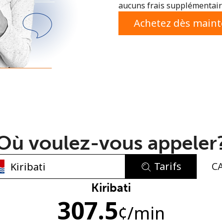
aucuns frais supplémentaire
ou
Achetez dès main
Où voulez-vous appeler
Tarifs
C
Aucun mot de passe créé
Kiribati
307.5
8 caractères minimum
¢
/min
Une lettre majuscule et une lettre minuscule