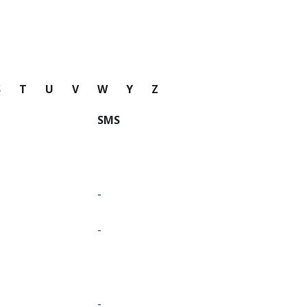
S
T
U
V
W
Y
Z
SMS
-
-
-