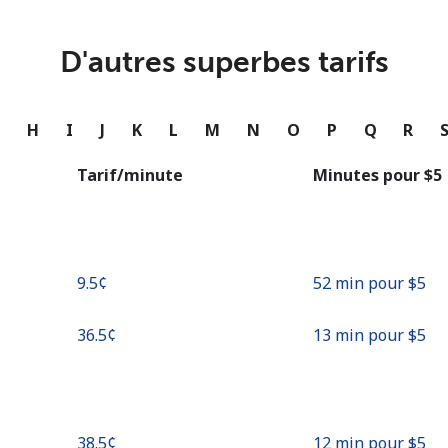
ou
Continue avec
D'autres superbes tarifs
G
H
I
J
K
L
M
N
O
P
Q
R
Tarif/minute
Minutes pour ⁦$5⁩
⁦9.5¢⁩
52 min pour ⁦$5⁩
⁦36.5¢⁩
13 min pour ⁦$5⁩
⁦38.5¢⁩
12 min pour ⁦$5⁩