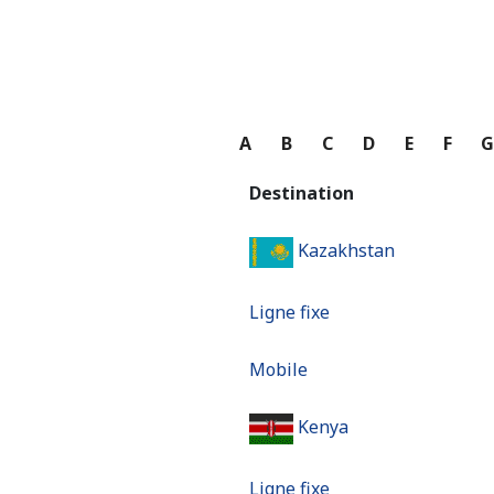
A
B
C
D
E
F
Destination
Kazakhstan
Ligne fixe
Mobile
Kenya
Ligne fixe