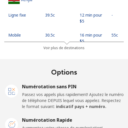
Ligne fixe
⁦39.5c⁩
12 min pour
-
⁦$5⁩
Mobile
⁦30.5c⁩
16 min pour
⁦55c⁩
⁦$5⁩
Voir plus de destinations
Mobile -
⁦27.5c⁩
18 min pour
⁦55c⁩
Safaricom
⁦$5⁩
Options
Kiribati
Numérotation sans PIN
All country
⁦313.5c⁩
1 min pour
-
Passez vos appels plus rapidement! Ajoutez le numéro
⁦$5⁩
de téléphone DEPUIS lequel vous appelez. Respectez
le format suivant:
indicatif pays + numéro.
Kosovo
Numérotation Rapide
Ligne fixe
⁦48.9c⁩
10 min pour
-
Augmentez votre vitesse de numérotation!