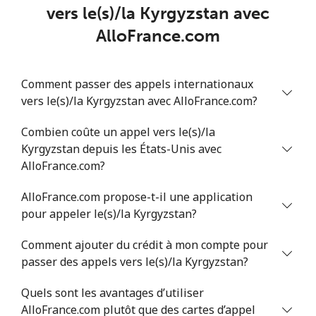
Mobile
⁦51.9c⁩
9 min pour
-
vers le(s)/la Kyrgyzstan avec
⁦$5⁩
AlloFrance.com
Comment passer des appels internationaux
vers le(s)/la Kyrgyzstan avec AlloFrance.com?
Combien coûte un appel vers le(s)/la
Kyrgyzstan depuis les États-Unis avec
AlloFrance.com?
AlloFrance.com propose-t-il une application
pour appeler le(s)/la Kyrgyzstan?
Comment ajouter du crédit à mon compte pour
passer des appels vers le(s)/la Kyrgyzstan?
Quels sont les avantages d’utiliser
AlloFrance.com plutôt que des cartes d’appel