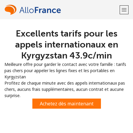
Excellents tarifs pour les
Bienvenue!
appels internationaux en
Vous avez déjà un compte?
Connectez-vous →
Kyrgyzstan ⁦43.9c⁩/min
Meilleure offre pour garder le contact avec votre famille : tarifs
S'enregistrer avec
pas chers pour appeler les lignes fixes et les portables en
Kyrgyzstan
Profitez de chaque minute avec des appels internationaux pas
chers, aucuns frais supplémentaires, aucun contrat et aucune
surprise.
ou
Achetez dès maintenant