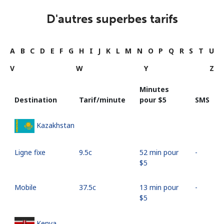
D'autres superbes tarifs
A
B
C
D
E
F
G
H
I
J
K
L
M
N
O
P
Q
R
S
T
U
V
W
Y
Z
Minutes
Destination
Tarif/minute
pour ⁦$5⁩
SMS
Kazakhstan
Ligne fixe
⁦9.5c⁩
52 min pour
-
⁦$5⁩
Mobile
⁦37.5c⁩
13 min pour
-
⁦$5⁩
Kenya