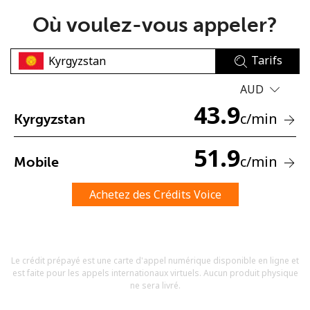
Où voulez-vous appeler?
Tarifs
AUD
43.9
Aucun mot de passe créé
c
/min
Kyrgyzstan
8 caractères minimum
Une lettre majuscule et une lettre minuscule
51.9
c
/min
Mobile
Un numéro
Un caractère spécial
Achetez des Crédits Voice
Le crédit prépayé est une carte d'appel numérique disponible en ligne et
est faite pour les appels internationaux virtuels. Aucun produit physique
Restez en contact pour obtenir nos meilleures offres.
ne sera livré.
En créant un compte sur ce site, j'accepte les présentes