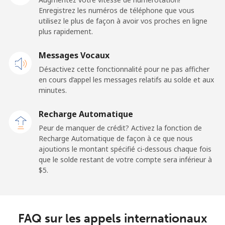
⁦$5⁩
Enregistrez les numéros de téléphone que vous
utilisez le plus de façon à avoir vos proches en ligne
plus rapidement.
Mobile
⁦95.5c⁩
5 min pour
-
⁦$5⁩
Messages Vocaux
Désactivez cette fonctionnalité pour ne pas afficher
Kuwait
en cours d’appel les messages relatifs au solde et aux
minutes.
Ligne fixe
⁦10.5c⁩
47 min pour
-
⁦$5⁩
Recharge Automatique
Peur de manquer de crédit? Activez la fonction de
Mobile
⁦9.9c⁩
50 min pour
-
Recharge Automatique de façon à ce que nous
⁦$5⁩
ajoutions le montant spécifié ci-dessous chaque fois
que le solde restant de votre compte sera inférieur à
Kyrgyzstan
⁦$5⁩.
Ligne fixe
⁦43.9c⁩
11 min pour
-
⁦$5⁩
FAQ sur les appels internationaux