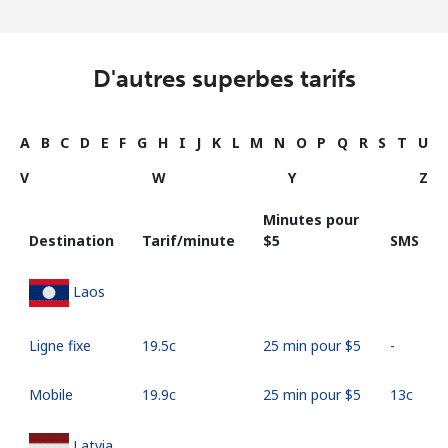
D'autres superbes tarifs
A
B
C
D
E
F
G
H
I
J
K
L
M
N
O
P
Q
R
S
T
U
V
W
Y
Z
Minutes pour
Destination
Tarif/minute
⁦$5⁩
SMS
Laos
Ligne fixe
⁦19.5c⁩
25 min pour ⁦$5⁩
-
Mobile
⁦19.9c⁩
25 min pour ⁦$5⁩
⁦13c⁩
Latvia