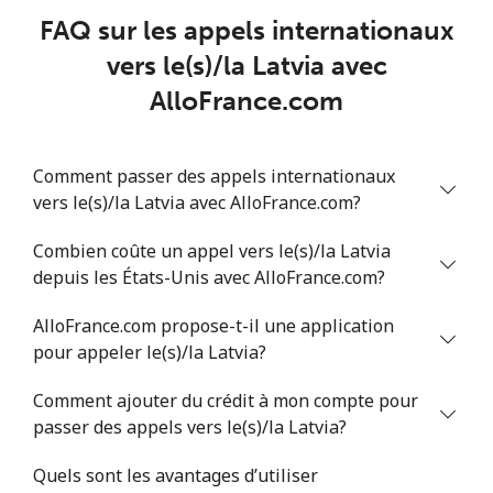
FAQ sur les appels internationaux
Lithuania
vers le(s)/la Latvia avec
Ligne fixe
⁦6.5c⁩
76 min pour ⁦$5⁩
-
AlloFrance.com
Mobile
⁦8.9c⁩
56 min pour ⁦$5⁩
⁦10c⁩
Comment passer des appels internationaux
Luxembourg
vers le(s)/la Latvia avec AlloFrance.com?
Combien coûte un appel vers le(s)/la Latvia
Ligne fixe
⁦40.9c⁩
12 min pour ⁦$5⁩
-
depuis les États-Unis avec AlloFrance.com?
Mobile
⁦36.9c⁩
13 min pour ⁦$5⁩
⁦21c⁩
AlloFrance.com propose-t-il une application
pour appeler le(s)/la Latvia?
Comment ajouter du crédit à mon compte pour
passer des appels vers le(s)/la Latvia?
Quels sont les avantages d’utiliser