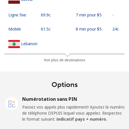
Ligne fixe
⁦69.9c⁩
7 min pour ⁦$5⁩
-
Mobile
⁦61.5c⁩
8 min pour ⁦$5⁩
⁦24c⁩
Lebanon
Ligne fixe
⁦18.9c⁩
26 min pour ⁦$5⁩
-
Voir plus de destinations
Mobile
⁦33.5c⁩
14 min pour ⁦$5⁩
-
Options
Lesotho
Numérotation sans PIN
Ligne fixe
⁦92.5c⁩
5 min pour ⁦$5⁩
-
Passez vos appels plus rapidement! Ajoutez le numéro
de téléphone DEPUIS lequel vous appelez. Respectez
Mobile
⁦91.9c⁩
5 min pour ⁦$5⁩
⁦11c⁩
le format suivant:
indicatif pays + numéro.