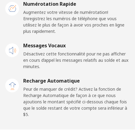
Liberia
Numérotation Rapide
Augmentez votre vitesse de numérotation!
Enregistrez les numéros de téléphone que vous
Ligne fixe
⁦103.5c⁩
4 min pour ⁦$5⁩
-
utilisez le plus de façon à avoir vos proches en ligne
plus rapidement.
Mobile
⁦67.5c⁩
7 min pour ⁦$5⁩
-
Messages Vocaux
Libya
Désactivez cette fonctionnalité pour ne pas afficher
en cours d’appel les messages relatifs au solde et aux
Ligne fixe
⁦56.5c⁩
8 min pour ⁦$5⁩
-
minutes.
Recharge Automatique
Mobile
⁦55.5c⁩
9 min pour ⁦$5⁩
-
Peur de manquer de crédit? Activez la fonction de
Recharge Automatique de façon à ce que nous
Liechtenstein
ajoutions le montant spécifié ci-dessous chaque fois
que le solde restant de votre compte sera inférieur à
Ligne fixe
⁦19.9c⁩
25 min pour ⁦$5⁩
-
⁦$5⁩.
Mobile
⁦18.9c⁩
26 min pour ⁦$5⁩
-