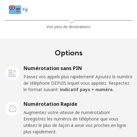
Fiji
Ligne fixe
⁦54.9¢⁩
9 min pour ⁦$5⁩
-
Voir plus de destinations
Mobile
⁦53.9¢⁩
9 min pour ⁦$5⁩
⁦25¢⁩
Options
Finland
Numérotation sans PIN
Ligne fixe
⁦51.9¢⁩
9 min pour ⁦$5⁩
-
Passez vos appels plus rapidement! Ajoutez le numéro
de téléphone DEPUIS lequel vous appelez. Respectez
Mobile
⁦50.5¢⁩
9 min pour ⁦$5⁩
⁦15¢⁩
le format suivant:
indicatif pays + numéro.
France
Numérotation Rapide
Augmentez votre vitesse de numérotation!
Enregistrez les numéros de téléphone que vous
Ligne fixe
⁦1.5¢⁩
333 min pour
-
utilisez le plus de façon à avoir vos proches en ligne
⁦$5⁩
plus rapidement.