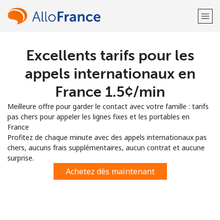
Excellents tarifs pour les
Bienvenue!
appels internationaux en
Vous avez déjà un compte?
Connectez-vous →
France ⁦1.5¢⁩/min
Meilleure offre pour garder le contact avec votre famille : tarifs
S'enregistrer avec
pas chers pour appeler les lignes fixes et les portables en
France
Profitez de chaque minute avec des appels internationaux pas
chers, aucuns frais supplémentaires, aucun contrat et aucune
surprise.
ou
Achetez dès maintenant