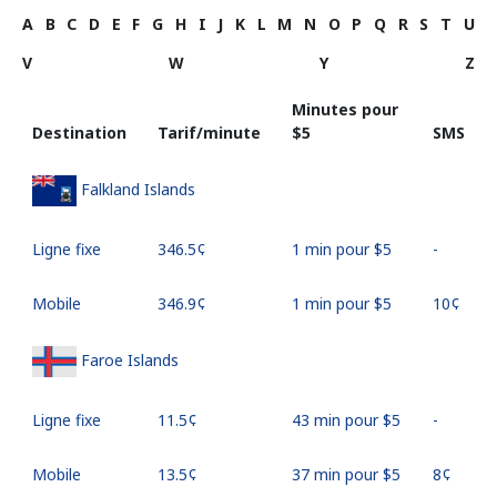
A
B
C
D
E
F
G
H
I
J
K
L
M
N
O
P
Q
R
S
T
U
V
W
Y
Z
Minutes pour
Destination
Tarif/minute
⁦$5⁩
SMS
Falkland Islands
Ligne fixe
⁦346.5¢⁩
1 min pour ⁦$5⁩
-
Mobile
⁦346.9¢⁩
1 min pour ⁦$5⁩
⁦10¢⁩
Faroe Islands
Ligne fixe
⁦11.5¢⁩
43 min pour ⁦$5⁩
-
Mobile
⁦13.5¢⁩
37 min pour ⁦$5⁩
⁦8¢⁩