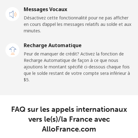
Mobile
⁦6.5¢⁩
76 min pour ⁦$5⁩
-
Messages Vocaux
Désactivez cette fonctionnalité pour ne pas afficher
French Guiana
en cours d’appel les messages relatifs au solde et aux
minutes.
Ligne fixe
⁦6.9¢⁩
72 min pour ⁦$5⁩
-
Recharge Automatique
Mobile
⁦41.9¢⁩
11 min pour ⁦$5⁩
-
Peur de manquer de crédit? Activez la fonction de
Recharge Automatique de façon à ce que nous
ajoutions le montant spécifié ci-dessous chaque fois
French Polynesia
que le solde restant de votre compte sera inférieur à
⁦$5⁩.
Ligne fixe
⁦46.5¢⁩
10 min pour ⁦$5⁩
-
Mobile
⁦49.5¢⁩
10 min pour ⁦$5⁩
⁦15¢⁩
FAQ sur les appels internationaux
vers le(s)/la France avec
AlloFrance.com