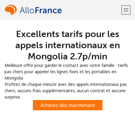
Excellents tarifs pour les
Bienvenue!
appels internationaux en
Vous avez déjà un compte?
Connectez-vous →
Mongolia ⁦2.7p⁩/min
Meilleure offre pour garder le contact avec votre famille : tarifs
S'enregistrer avec
pas chers pour appeler les lignes fixes et les portables en
Mongolia
Profitez de chaque minute avec des appels internationaux pas
chers, aucuns frais supplémentaires, aucun contrat et aucune
surprise.
ou
Achetez dès maintenant