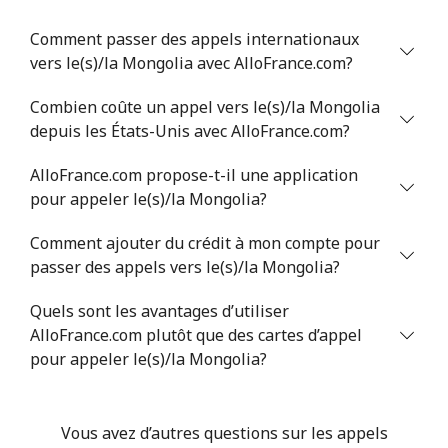
Mali
Comment passer des appels internationaux
Ligne fixe
⁦41.9p⁩
11 min pour
-
vers le(s)/la Mongolia avec AlloFrance.com?
⁦£5⁩
Combien coûte un appel vers le(s)/la Mongolia
Mobile
⁦44.5p⁩
11 min pour
⁦14p⁩
depuis les États-Unis avec AlloFrance.com?
⁦£5⁩
AlloFrance.com propose-t-il une application
pour appeler le(s)/la Mongolia?
Malta
Comment ajouter du crédit à mon compte pour
Ligne fixe
⁦32.5p⁩
15 min pour
-
passer des appels vers le(s)/la Mongolia?
⁦£5⁩
Quels sont les avantages d’utiliser
Mobile
⁦48.5p⁩
10 min pour
⁦7p⁩
AlloFrance.com plutôt que des cartes d’appel
⁦£5⁩
pour appeler le(s)/la Mongolia?
Mariana Islands
Vous avez d’autres questions sur les appels