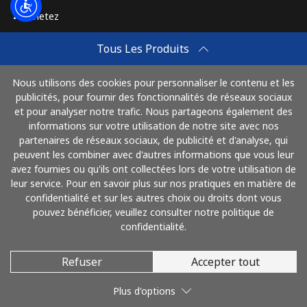
Achetez
Ligne fixe
⁦2.7p⁩
185 min pour
-
⁦£5⁩
Comment Recharger
Tous Les Produits
Travel eSIM
Mobile
⁦2.2p⁩
227 min pour
-
⁦£5⁩
Nous utilisons des cookies pour personnaliser le contenu et les
Achetez
publicités, pour fournir des fonctionnalités de réseaux sociaux
Mode de fonctionnement
et pour analyser notre trafic. Nous partageons également des
Montenegro
informations sur votre utilisation de notre site avec nos
partenaires de réseaux sociaux, de publicité et d'analyse, qui
Ligne fixe
⁦33.9p⁩
14 min pour
-
peuvent les combiner avec d'autres informations que vous leur
Payez avec
⁦£5⁩
avez fournies ou qu'ils ont collectées lors de votre utilisation de
leur service. Pour en savoir plus sur nos pratiques en matière de
confidentialité et sur les autres choix ou droits dont vous
Mobile
⁦49.5p⁩
10 min pour
-
pouvez bénéficier, veuillez consulter notre politique de
⁦£5⁩
confidentialité.
Montserrat
Refuser
Accepter tout
© 2026 AlloFrance
All country
⁦29.9p⁩
16 min pour
-
Plus d'options
⁦£5⁩