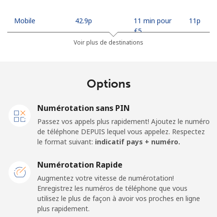
Mobile
⁦42.9p⁩
11 min pour
⁦11p⁩
⁦£5⁩
Voir plus de destinations
Madagascar
Options
Ligne fixe
⁦63.5p⁩
7 min pour
-
⁦£5⁩
Numérotation sans PIN
Mobile
⁦67.9p⁩
7 min pour
-
Passez vos appels plus rapidement! Ajoutez le numéro
⁦£5⁩
de téléphone DEPUIS lequel vous appelez. Respectez
le format suivant:
indicatif pays + numéro.
Malawi
Numérotation Rapide
Ligne fixe
⁦47.9p⁩
10 min pour
-
Augmentez votre vitesse de numérotation!
⁦£5⁩
Enregistrez les numéros de téléphone que vous
utilisez le plus de façon à avoir vos proches en ligne
plus rapidement.
Mobile
⁦47.9p⁩
10 min pour
-