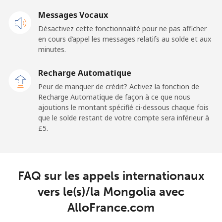
⁦£5⁩
Messages Vocaux
Désactivez cette fonctionnalité pour ne pas afficher
Malaysia
en cours d’appel les messages relatifs au solde et aux
minutes.
Ligne fixe
⁦1.5p⁩
333 min pour
-
⁦£5⁩
Recharge Automatique
Peur de manquer de crédit? Activez la fonction de
Mobile
⁦1.5p⁩
333 min pour
-
Recharge Automatique de façon à ce que nous
⁦£5⁩
ajoutions le montant spécifié ci-dessous chaque fois
que le solde restant de votre compte sera inférieur à
Maldives
⁦£5⁩.
Ligne fixe
⁦84.9p⁩
5 min pour
-
⁦£5⁩
FAQ sur les appels internationaux
Mobile
⁦84.5p⁩
5 min pour
-
vers le(s)/la Mongolia avec
⁦£5⁩
AlloFrance.com