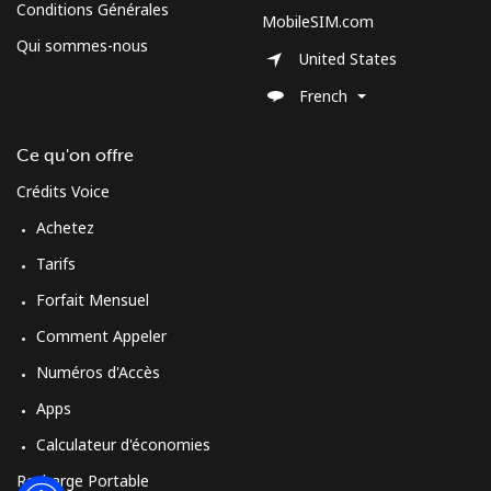
Conditions Générales
MobileSIM.com
Moldova
Qui sommes-nous
United States
Ligne fixe
⁦31.9p⁩
15 min pour
-
French
⁦£5⁩
Ce qu'on offre
Mobile
⁦32.9p⁩
15 min pour
⁦25p⁩
Crédits Voice
⁦£5⁩
Achetez
Monaco
Tarifs
Forfait Mensuel
Ligne fixe
⁦32.9p⁩
15 min pour
-
⁦£5⁩
Comment Appeler
Numéros d'Accès
Mobile
⁦41.5p⁩
12 min pour
⁦8p⁩
⁦£5⁩
Apps
Calculateur d'économies
Mongolia
Recharge Portable