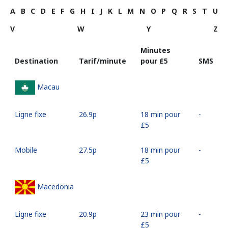
A
B
C
D
E
F
G
H
I
J
K
L
M
N
O
P
Q
R
S
T
U
V
W
Y
Z
Minutes
Destination
Tarif/minute
pour ⁦£5⁩
SMS
Macau
Ligne fixe
⁦26.9p⁩
18 min pour
-
⁦£5⁩
Mobile
⁦27.5p⁩
18 min pour
-
⁦£5⁩
Macedonia
Ligne fixe
⁦20.9p⁩
23 min pour
-
⁦£5⁩