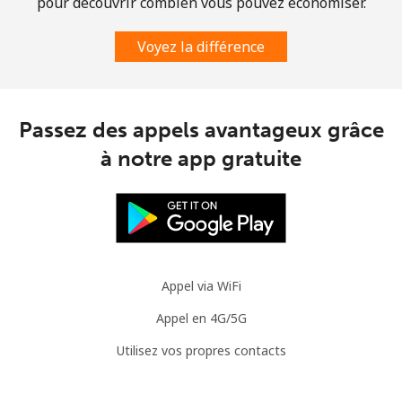
pour découvrir combien vous pouvez économiser.
Mauritania
Voyez la différence
Ligne fixe
⁦66.9p⁩
7 min pour
-
⁦£5⁩
Passez des appels avantageux grâce
Mobile
⁦68.9p⁩
7 min pour
-
⁦£5⁩
à notre app gratuite
Mauritius
Ligne fixe
⁦6.5p⁩
76 min pour
-
⁦£5⁩
Appel via WiFi
Mobile
⁦5.9p⁩
84 min pour
⁦25p⁩
Appel en 4G/5G
⁦£5⁩
Utilisez vos propres contacts
Mayotte Island