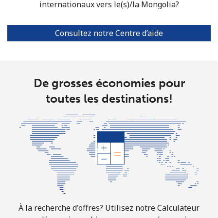
All country
⁦8.5p⁩
58 min pour
-
internationaux vers le(s)/la Mongolia?
⁦£5⁩
Consultez notre Centre d’aide
Marshall Islands
Ligne fixe
⁦26.9p⁩
18 min pour
-
⁦£5⁩
De grosses économies pour
Mobile
⁦26.9p⁩
18 min pour
-
toutes les destinations!
⁦£5⁩
Martinique
Ligne fixe
⁦5.5p⁩
90 min pour
-
⁦£5⁩
Mobile
⁦25.5p⁩
19 min pour
-
⁦£5⁩
À la recherche d'offres? Utilisez notre Calculateur