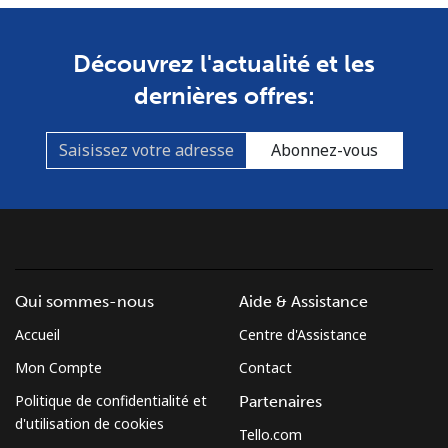
Ligne fixe
⁦30.9p⁩
16 min pour
-
⁦£5⁩
Découvrez l'actualité et les
Mobile
⁦50.9p⁩
9 min pour
-
dernières offres:
⁦£5⁩
Abonnez-vous
Mexico
Ligne fixe
⁦1.5p⁩
333 min pour
-
⁦£5⁩
Mobile
⁦1.5p⁩
333 min pour
⁦6p⁩
Qui sommes-nous
Aide & Assistance
⁦£5⁩
Accueil
Centre d'Assistance
Micronesia
Mon Compte
Contact
Politique de confidentialité et
Partenaires
All country
⁦54.9p⁩
9 min pour
-
d'utilisation de cookies
⁦£5⁩
Tello.com